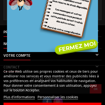
Vous pouvez faire une recherche afin de trouver ce que vous
recherchiez

PRODUITS
FERMEZ MOI

NOTRE SOCIÉTÉ

VOTRE COMPTE

CONTACT
Ce site Web utilise ses propres cookies et ceux de tiers pour
améliorer nos services et vous montrer des publicités liées à
LETTRE D'INFORMATIONS
vos préférences en analysant vos habitudes de navigation.
Pour donner votre consentement à son utilisation, appuyez
sur le bouton Accepter.
Plus d'informations
Personnaliser les cookies