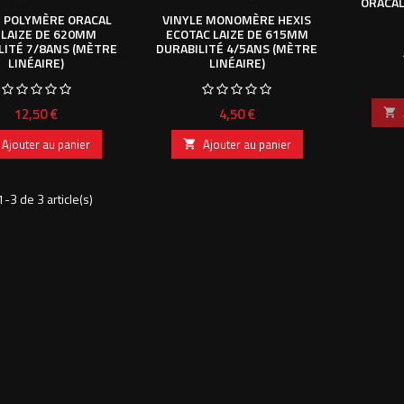
ORACAL
E POLYMÈRE ORACAL
VINYLE MONOMÈRE HEXIS
 LAIZE DE 620MM
ECOTAC LAIZE DE 615MM
LITÉ 7/8ANS (MÈTRE
DURABILITÉ 4/5ANS (MÈTRE
LINÉAIRE)
LINÉAIRE)
Prix
Prix
12,50 €
4,50 €

Ajouter au panier
Ajouter au panier

1-3 de 3 article(s)