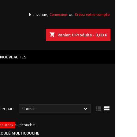
×
×
×
×
Bienvenue,
Connexion
ou
Créez votre compte
shopping_cart
Panier:
0
Produits - 0,00 €
iste
)
)
NOUVEAUTES
)


rier par :
Choisir

de stock
COULÉ MULTICOUCHE