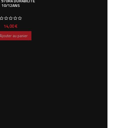
 970RA DURABILITÉ
10/12ANS
Prix
14,00 €
Ajouter au panier