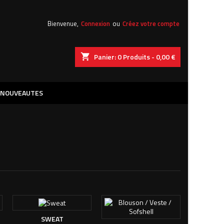
×
×
×
×
Bienvenue,
Connexion
ou
Créez votre compte
shopping_cart
Panier:
0
Produits - 0,00 €
)
n
NOUVEAUTES
s
SWEAT