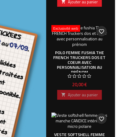
Ajouter au panier

Ajouter au panier
ité web
Exclusivité web
favorite_border
favorite_border
FEMME BLANC THE
POLO FEMME FUSHIA THE
 TRUCKERS DOS ET
FRENCH TRUCKERS DOS ET
COEUR AVEC
COEUR AVEC
ONNALISATION AU
PERSONNALISATION AU
PRÉNOM
PRÉNOM
Prix
Prix
20,00 €
20,00 €
Ajouter au panier
Ajouter au panier

favorite_border
favorite_border
T FEMME NOIR À
VESTE SOFTSHELL FEMME