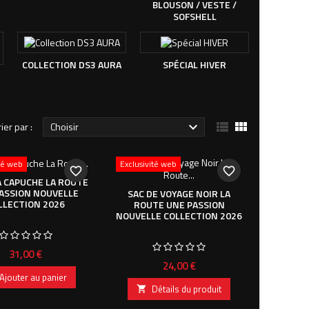
BLOUSON / VESTE /
SOFSHELL
COLLECTION DS3 AURA
SPÉCIAL HIVER


rier par :
Choisir

ité web
Exclusivité web
favorite_border
favorite_border
 CAPUCHE LA ROUTE
ASSION NOUVELLE
SAC DE VOYAGE NOIR LA
LLECTION 2026
ROUTE UNE PASSION
NOUVELLE COLLECTION 2026
Prix
31,00 €
Prix
24,00 €
Ajouter au panier
Détails du produit
