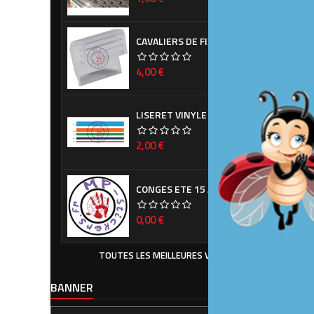
favorite_border

CAVALIERS DE FIXATION DE CACHE PLAQUE D'IMMATRICULATION (LA PAIRE)
Prix
4,00 €
favorite_border
DÉBAR
OU B
LISERET VINYLE À LA DEMANDE
Prix
2,00 €
favorite_border
CONGES ETE 15 AOUT - 7 SEPTEMBRE

Prix
0,00 €
favorite_border
TOUTES LES MEILLEURES VENTES

Exclusiv
BANNER
POLO