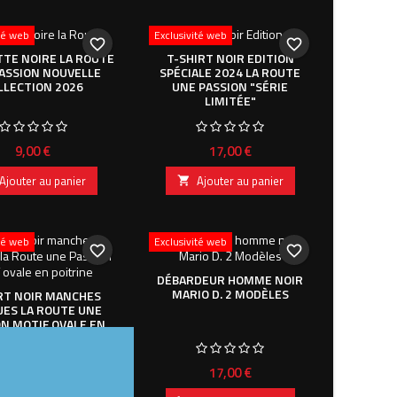
ité web
Exclusivité web
favorite_border
favorite_border
TE NOIRE LA ROUTE
T-SHIRT NOIR EDITION
ASSION NOUVELLE
SPÉCIALE 2024 LA ROUTE
LLECTION 2026
UNE PASSION "SÉRIE
LIMITÉE"
Prix
Prix
9,00 €
17,00 €
Ajouter au panier
Ajouter au panier

ité web
Exclusivité web
favorite_border
favorite_border
DÉBARDEUR HOMME NOIR
MARIO D. 2 MODÈLES
RT NOIR MANCHES
ES LA ROUTE UNE
ON MOTIF OVALE EN
POITRINE
Prix
17,00 €
Prix
19,00 €