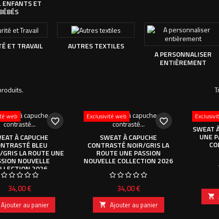
L ENFANTS ET
BÉBÉS
É ET TRAVAIL
AUTRES TEXTILES
A PERSONNALISER
ENTIÈREMENT
produits.
T
ité web
Exclusivité web
Exclusiv
favorite_border
favorite_border
SWEAT À
UNE P
EAT À CAPUCHE
SWEAT À CAPUCHE
CO
NTRASTÉ BLEU
CONTRASTÉ NOIR/GRIS LA
/GRIS LA ROUTE UNE
ROUTE UNE PASSION
SSION NOUVELLE
NOUVELLE COLLECTION 2026
LLECTION 2026
Prix
Prix
34,00 €
34,00 €

Ajouter au panier
Ajouter au panier
