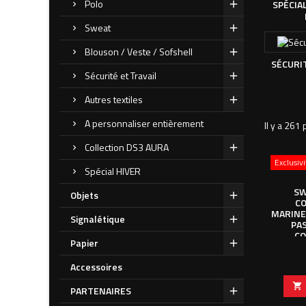
Polo
SPÉCIA
Sweat
Blouson / Veste / Sofshell
SÉCURIT
Sécurité et Travail
Autres textiles
A personnaliser entièrement
Il y a 261 
Collection DS3 AURA
Exclusiv
Spécial HIVER
SW
Objets
CO
MARINE
Signalétique
PA
CO
Papier
Accessoires

PARTENAIRES