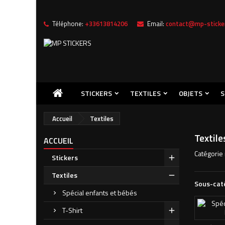
Téléphone:
+33613814206
Email:
contact@mp-sticker
Me
((
Cr
C
add_circle_outline
((c
Vou
Nom
STICKERS
TEXTILES
OBJETS
S
Accueil
Textiles
Textile
ACCUEIL
Catégorie 
Stickers
Textiles
Sous-cat
Spécial enfants et bébés
T-Shirt