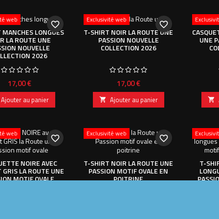
ité web
Exclusivité web
Exclusiv
favorite_border
favorite_border
T MANCHES LONGUES
T-SHIRT NOIR LA ROUTE UNE
CASQUET
R LA ROUTE UNE
PASSION NOUVELLE
UNE P
SSION NOUVELLE
COLLECTION 2026
CO
LLECTION 2026
Prix
Prix
17,00 €
17,00 €
Ajouter au panier
Ajouter au panier


ité web
Exclusivité web
Exclusiv
favorite_border
favorite_border
UETTE NOIRE AVEC
T-SHIRT NOIR LA ROUTE UNE
T-SHI
T GRIS LA ROUTE UNE
PASSION MOTIF OVALE EN
LONGU
ION MOTIF OVALE
POITRINE
PASSI
Prix
Prix
9,00 €
14,00 €