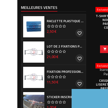
MEILLEURES VENTES
Exclusiv
T-SHIR
NOI
RACLETTE PLASTIQUE BLEUE (OU VERTE SUIVANT ARRIVAGE)
PA
CO
Prix
2,50 €
favorite_border
LOT DE 2 FIXATIONS PROFESSIONNELLES DE CACHE PLAQUE D'IMMATRICULATION

Prix
21,00 €
favorite_border
Exclusiv
FIXATION PROFESSIONNELLE DE CACHE PLAQUE D'IMMATRICULATION
CASQ
Prix
11,50 €
favorite_border
LISERE
PASS
STICKER INSCRIPTION DE CALANDRE PEUGEOT POUR 308 PHASE I ET II
Prix
1,00 €