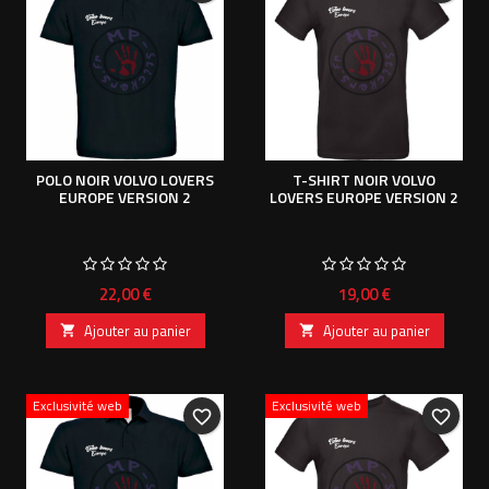
POLO NOIR VOLVO LOVERS
T-SHIRT NOIR VOLVO
EUROPE VERSION 2
LOVERS EUROPE VERSION 2
Prix
Prix
22,00 €
19,00 €
Ajouter au panier
Ajouter au panier


Exclusivité web
Exclusivité web
favorite_border
favorite_border