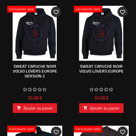
Exclusivité web
Exclusivité web
favorite_border
favorite_border
SWEAT CAPUCHE NOIR
SWEAT CAPUCHE NOIR
VOLVO LOVERS EUROPE
VOLVO LOVERS EUROPE
VERSION 2
Prix
Prix
33,00 €
33,00 €
Ajouter au panier
Ajouter au panier


Exclusivité web
Exclusivité web
favorite_border
favorite_border