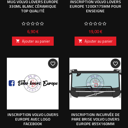
MUG VOLVO LOVERS EUROPE
INSCRIPTION VOLVO LOVERS
330ML BLANC CÉRAMIQUE
EUROPE 1200X175MM POUR
TOP QUALITÉ
ENSEIGNE
Prix
Prix
6,90 €
19,00 €
Ajouter au panier
Ajouter au panier


favorite_border
favorite_border
INSCRIPTION VOLVO LOVERS
INSCRIPTION INCURVÉE DE
EUROPE AVEC LOGO
PARE BRISE VOLVO LOVERS
FACEBOOK
EUROPE 855X160MM