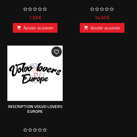
Prix
Prix
1,50 €
14,50 €
Ajouter au panier
Ajouter au panier


favorite_border
INSCRIPTION VOLVO LOVERS
EUROPE