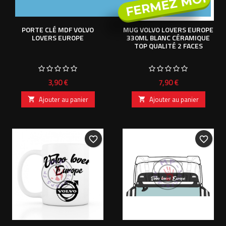
FERMEZ MOI
PORTE CLÉ MDF VOLVO
MUG VOLVO LOVERS EUROPE
LOVERS EUROPE
330ML BLANC CÉRAMIQUE
TOP QUALITÉ 2 FACES
Prix
Prix
3,90 €
7,90 €
Ajouter au panier
Ajouter au panier


favorite_border
favorite_border