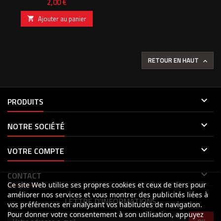
Prix
2,00 €
Ajouter au panier

RETOUR EN HAUT


PRODUITS

NOTRE SOCIÉTÉ

VOTRE COMPTE

CONTACT
Ce site Web utilise ses propres cookies et ceux de tiers pour
améliorer nos services et vous montrer des publicités liées à
LETTRE D'INFORMATIONS
vos préférences en analysant vos habitudes de navigation.
Pour donner votre consentement à son utilisation, appuyez