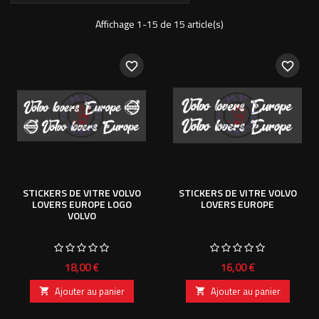
Affichage 1-15 de 15 article(s)
favorite_border
favorite_border
STICKERS DE VITRE VOLVO
STICKERS DE VITRE VOLVO
LOVERS EUROPE LOGO
LOVERS EUROPE
VOLVO
Prix
Prix
18,00 €
16,00 €
Ajouter au panier
Ajouter au panier

