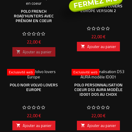
FERMEZ MOI
POLO NOIR VOLVO LOVERS
EUROPE VERSION 2
POLO FRENCH
ROAD'HUNTERS AVEC
PRÉNOM EN COEUR
Prix
22,00 €
Prix
22,00 €
Ajouter au panier

Ajouter au panier

Exclusivité web
Exclusivité web
POLO NOIR VOLVO LOVERS
POLO PERSONNALISATION
EUROPE
COEUR DS3 AURA MODÈLE
ID001 DOS AU CHOIX
Prix
Prix
22,00 €
22,00 €
Ajouter au panier
Ajouter au panier

