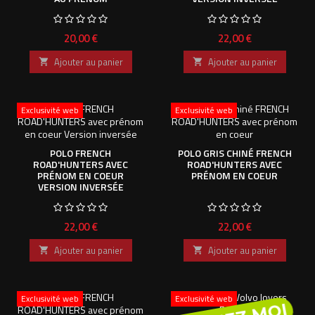
Prix
Prix
20,00 €
22,00 €
Ajouter au panier
Ajouter au panier


Exclusivité web
Exclusivité web
POLO FRENCH
POLO GRIS CHINÉ FRENCH
ROAD'HUNTERS AVEC
ROAD'HUNTERS AVEC
PRÉNOM EN COEUR
PRÉNOM EN COEUR
VERSION INVERSÉE
Prix
Prix
22,00 €
22,00 €
Ajouter au panier
Ajouter au panier


Exclusivité web
Exclusivité web