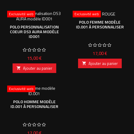
Exclusivité web
Exclusivité web
POLO FEMME MODÈLE
ID.001 À PERSONNALISER
POLO PERSONNALISATION
COEUR DS3 AURA MODÈLE
ID001
Prix
17,00 €
Prix
15,00 €
Ajouter au panier

Ajouter au panier

Exclusivité web
POLO HOMME MODÈLE
ID.001 À PERSONNALISER
Prix
17,00 €