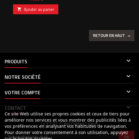
Ajouter au panier

RETOUR EN HAUT


PRODUITS

NOTRE SOCIÉTÉ

VOTRE COMPTE

CONTACT
Ce site Web utilise ses propres cookies et ceux de tiers pour
améliorer nos services et vous montrer des publicités liées à
LETTRE D'INFORMATIONS
vos préférences en analysant vos habitudes de navigation.
Pour donner votre consentement à son utilisation, appuyez
sur le bouton Accepter.