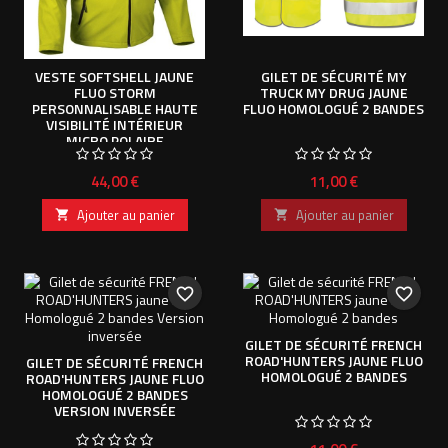
VESTE SOFTSHELL JAUNE
GILET DE SÉCURITÉ MY
FLUO STORM
TRUCK MY DRUG JAUNE
PERSONNALISABLE HAUTE
FLUO HOMOLOGUÉ 2 BANDES
VISIBILITÉ INTÉRIEUR
MICRO POLAIRE
Prix
Prix
44,00 €
11,00 €
Ajouter au panier
Ajouter au panier


favorite_border
favorite_border
GILET DE SÉCURITÉ FRENCH
ROAD'HUNTERS JAUNE FLUO
GILET DE SÉCURITÉ FRENCH
HOMOLOGUÉ 2 BANDES
ROAD'HUNTERS JAUNE FLUO
HOMOLOGUÉ 2 BANDES
VERSION INVERSÉE