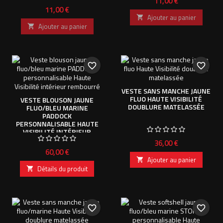
Prix
11,00 €
Prix
11,00 €
Ajouter au panier

Ajouter au panier

favorite_border
favorite_border
VESTE SANS MANCHE JAUNE
FLUO HAUTE VISIBILITÉ
VESTE BLOUSON JAUNE
DOUBLURE MATELASSÉE
FLUO/BLEU MARINE
PADDOCK
PERSONNALISABLE HAUTE
VISIBILITÉ INTÉRIEUR
REMBOURRÉ
Prix
36,00 €
Prix
60,00 €
Ajouter au panier

Détails du produit

favorite_border
favorite_border