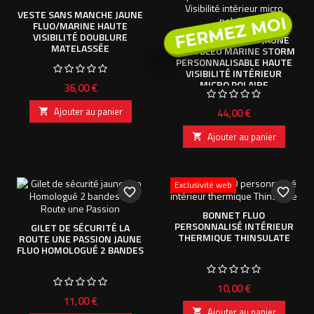
VESTE SANS MANCHE JAUNE
FERMEZ MOI
FLUO/MARINE HAUTE
VISIBILITÉ DOUBLURE
VESTE SOFTSHELL JAUNE
MATELASSÉE
FLUO/BLEU MARINE STORM
PERSONNALISABLE HAUTE
VISIBILITÉ INTÉRIEUR
MICRO POLAIRE
Prix
36,00 €
Ajouter au panier
Prix
44,00 €

Ajouter au panier

Exclusivité web
favorite_border
favorite_border
BONNET FLUO
PERSONNALISÉ INTÉRIEUR
GILET DE SÉCURITÉ LA
THERMIQUE THINSULATE
ROUTE UNE PASSION JAUNE
FLUO HOMOLOGUÉ 2 BANDES
Prix
10,00 €
Prix
11,00 €
Ajouter au panier
