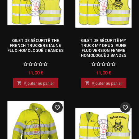
GILET DE SÉCURITÉ THE
GILET DE SÉCURITÉ MY
FRENCH TRUCKERS JAUNE
TRUCK MY DRUG JAUNE
FLUO HOMOLOGUÉ 2 BANDES
FLUO VERSION FEMME
HOMOLOGUÉ 2 BANDES
Prix
Prix
11,00 €
11,00 €
Ajouter au panier
Ajouter au panier


favorite_border
favorite_border