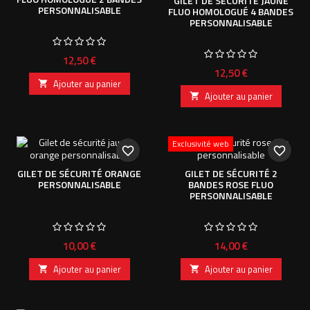
GILET DE SÉCURITÉ JAUNE
PERSONNALISABLE
FLUO HOMOLOGUÉ 4 BANDES
PERSONNALISABLE
Prix
12,50 €
Prix
12,50 €
Ajouter au panier

Ajouter au panier

Exclusivité web
favorite_border
favorite_border
GILET DE SÉCURITÉ ORANGE
GILET DE SÉCURITÉ 2
PERSONNALISABLE
BANDES ROSE FLUO
PERSONNALISABLE
Prix
Prix
10,00 €
14,00 €
Ajouter au panier
Ajouter au panier

