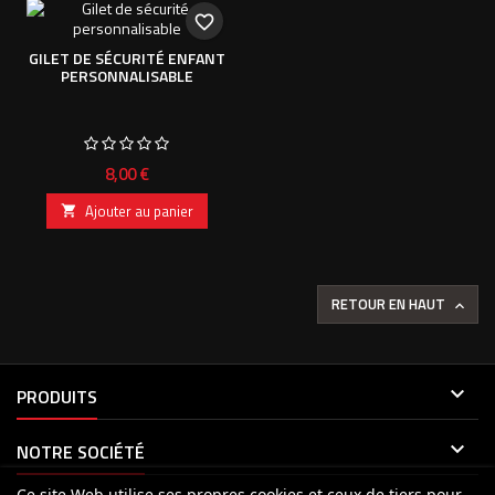
favorite_border
GILET DE SÉCURITÉ ENFANT
PERSONNALISABLE
Prix
8,00 €
Ajouter au panier

RETOUR EN HAUT


PRODUITS

NOTRE SOCIÉTÉ
Ce site Web utilise ses propres cookies et ceux de tiers pour