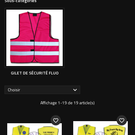
Sous-catégories
GILET DE SÉCURITÉ FLUO
Choisir

Affichage 1-19 de 19 article(s)
favorite_border
favorite_border