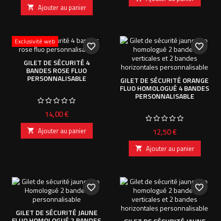
Ajouter au panier

Exclusivité web
favorite_border
favorite_border
GILET DE SÉCURITÉ 4
BANDES ROSE FLUO
PERSONNALISABLE
GILET DE SÉCURITÉ ORANGE
FLUO HOMOLOGUÉ 4 BANDES
PERSONNALISABLE
Prix
14,00 €
Ajouter au panier
Prix
12,50 €

Ajouter au panier

favorite_border
favorite_border
GILET DE SÉCURITÉ JAUNE
FLUO HOMOLOGUÉ 2 BANDES