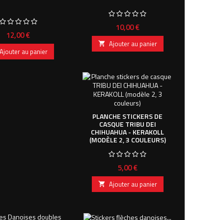
Prix
10,00 €
Prix
12,00 €
Ajouter au panier

Ajouter au panier
PLANCHE STICKERS DE
CASQUE TRIBU DEI
CHIHUAHUA - KERAKOLL
(MODÈLE 2, 3 COULEURS)
Prix
5,00 €
Ajouter au panier
