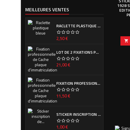
STICK
1928 
MEILLEURES VENTES
EDITI
P
RACLETTE PLASTIQUE BLEUE (OU VERTE SUIVANT ARRIVAGE)
Prix
2,50 €

LOT DE 2 FIXATIONS PROFESSIONNELLES DE CACHE PLAQUE D'IMMATRICULATION
Prix
21,00 €
FIXATION PROFESSIONNELLE DE CACHE PLAQUE D'IMMATRICULATION
Prix
11,50 €
STICKER INSCRIPTION DE CALANDRE PEUGEOT POUR 308 PHASE I ET II
Prix
1,00 €