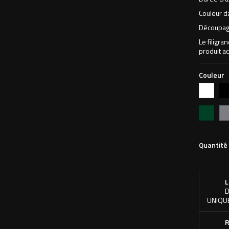
Couleur d
Découpage
Le filigra
produit ac
Couleur
Blanc
Noi
Vert
Ar
forêt
Quantité
L
D
UNIQU
R