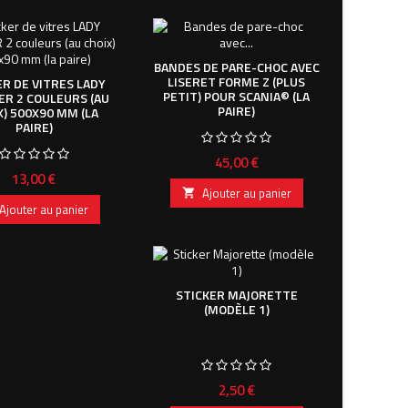
BANDES DE PARE-CHOC AVEC
LISERET FORME Z (PLUS
ER DE VITRES LADY
PETIT) POUR SCANIA© (LA
R 2 COULEURS (AU
PAIRE)
X) 500X90 MM (LA
PAIRE)
Prix
45,00 €
Prix
13,00 €
Ajouter au panier

Ajouter au panier
STICKER MAJORETTE
(MODÈLE 1)
Prix
2,50 €