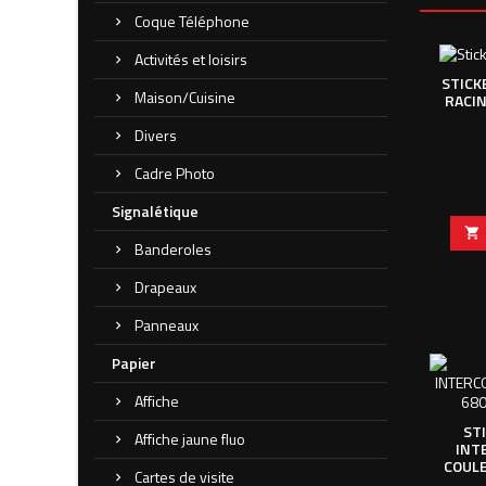
Coque Téléphone
Activités et loisirs
STICK
Maison/Cuisine
RACI
Divers
Cadre Photo
Signalétique

Banderoles
Drapeaux
Panneaux
Papier
Affiche
ST
Affiche jaune fluo
INT
COULE
Cartes de visite