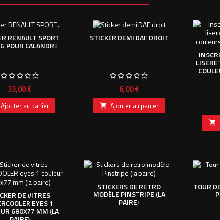
ER RENAULT SPORT
STICKER DEMI DAF DROIT
NG POUR CALANDRE
INSCR
LISERE
COULE
Prix
Prix
33,00 €
6,00 €
Ajouter au panier
Ajouter au panier


STICKERS DE RETRO
TOUR DE
MODÈLE PINSTRIPE (LA
P
ICKER DE VITRES
PAIRE)
ERCOOLER EYES 1
UR 680X77 MM (LA
PAIRE)