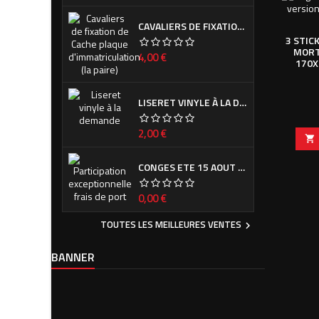
CAVALIERS DE FIXATION DE CACHE PLAQUE D'IMMATRICULATION (LA PAIRE)
3 STIC
MORT
Prix
4,00 €
170X
LISERET VINYLE À LA DEMANDE
Prix
2,00 €

CONGES ETE 15 AOUT - 7 SEPTEMBRE
Prix
0,00 €
TOUTES LES MEILLEURES VENTES

BANNER