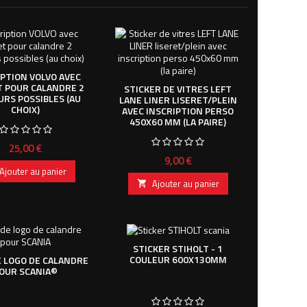
IPTION VOLVO AVEC
T POUR CALANDRE 2
STICKER DE VITRES LEFT
URS POSSIBLES (AU
LANE LINER LISERET/PLEIN
CHOIX)
AVEC INSCRIPTION PERSO
450X60 MM (LA PAIRE)
Prix
25,00 €
Prix
9,00 €
Ajouter au panier
Ajouter au panier

STICKER STIHOLT - 1
COULEUR 600X130MM
 LOGO DE CALANDRE
OUR SCANIA©