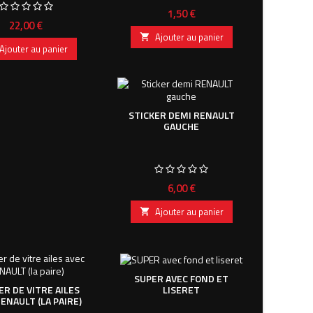
Prix
1,50 €
Prix
22,00 €
Ajouter au panier

Ajouter au panier
STICKER DEMI RENAULT
GAUCHE
Prix
6,00 €
Ajouter au panier

SUPER AVEC FOND ET
LISERET
ER DE VITRE AILES
ENAULT (LA PAIRE)