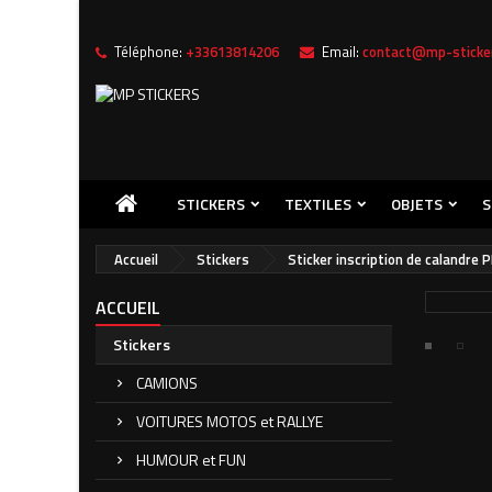
Téléphone:
+33613814206
Email:
contact@mp-sticker
Me
((
C
Vou
((l
STICKERS
TEXTILES
OBJETS
S
Accueil
Stickers
Sticker inscription de calandre 
ACCUEIL
Stickers
CAMIONS
VOITURES MOTOS et RALLYE
HUMOUR et FUN