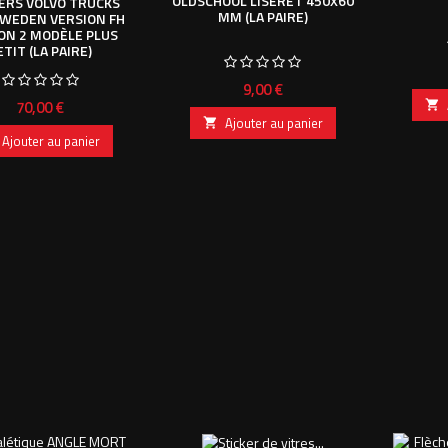
OLDSCHOOL LISERET 450X60
ERS VOLVO TRUCKS
MM (LA PAIRE)
SWEDEN VERSION FH
ON 2 MODÈLE PLUS
ETIT (LA PAIRE)
Prix
9,00 €
Prix
70,00 €

Ajouter au panier

Ajouter au panier