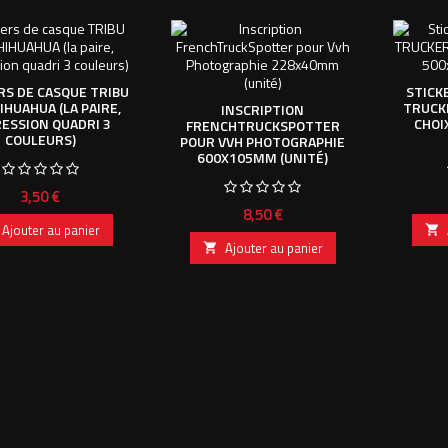
RS DE CASQUE TRIBU
STICK
IHUAHUA (LA PAIRE,
TRUCKE
INSCRIPTION
ESSION QUADRI 3
CHOI
FRENCHTRUCKSPOTTER
COULEURS)
POUR VVH PHOTOGRAPHIE
600X105MM (UNITÉ)
Prix
3,50 €
Prix
8,50 €
Ajouter au panier

Ajouter au panier
