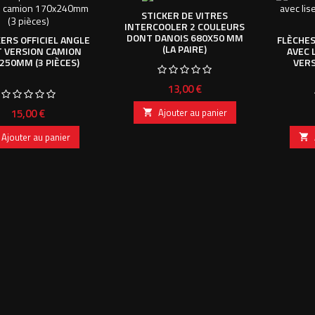
STICKER DE VITRES
INTERCOOLER 2 COULEURS
DONT DANOIS 680X50 MM
KERS OFFICIEL ANGLE
FLÈCHES
(LA PAIRE)
 VERSION CAMION
AVEC 
250MM (3 PIÈCES)
VERS
Prix
13,00 €
Prix
15,00 €
Ajouter au panier

Ajouter au panier
