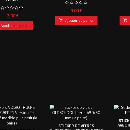
Prix
9,00 €
Prix
12,00 €
Ajouter au panier


Ajouter au panier
STICK
AVEC R
STICKER DE VITRES