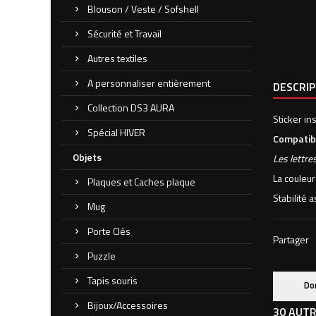
Blouson / Veste / Sofshell
Sécurité et Travail
Autres textiles
A personnaliser entièrement
DESCRI
Collection DS3 AURA
Sticker i
Spécial HIVER
Compatibl
Objets
Les lettre
La couleur
Plaques et Caches plaque
Stabilité 
Mug
Porte Clés
Partager
Puzzle
Tapis souris
Do
Bijoux/Accessoires
30 AUTR