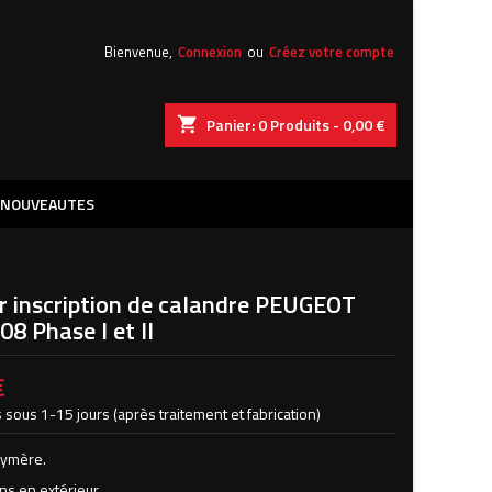
×
×
×
Bienvenue,
Connexion
ou
Créez votre compte
shopping_cart
Panier:
0
Produits - 0,00 €
iste
)
NOUVEAUTES
)
r inscription de calandre PEUGEOT
08 Phase I et II
€
 sous 1-15 jours (après traitement et fabrication)
lymère.
ns en extérieur.