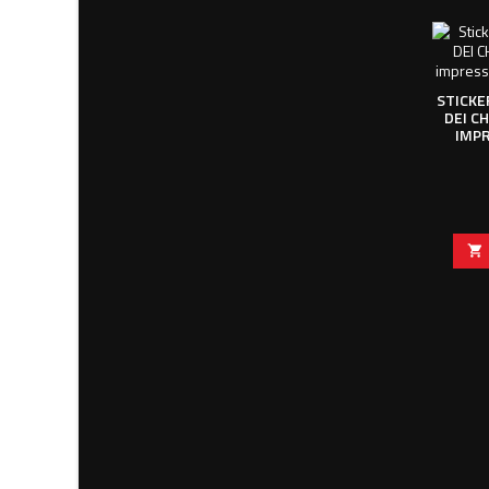
STICKE
DEI CH
IMPR
