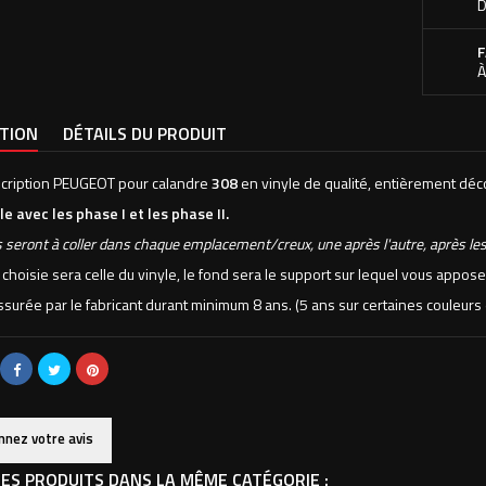
D
F
À
PTION
DÉTAILS DU PRODUIT
nscription PEUGEOT pour calandre
308
en vinyle de qualité, entièrement dé
e avec les phase I et les phase II.
s seront à coller dans chaque emplacement/creux, une après l'autre, après les
 choisie sera celle du vinyle, le fond sera le support sur lequel vous appose
assurée par le fabricant durant minimum 8 ans. (5 ans sur certaines couleu
nnez votre avis
ES PRODUITS DANS LA MÊME CATÉGORIE :