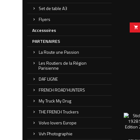
Set de table A3
Flyers

Accessoires
PARTENAIRES
La Route une Passion
Les Routiers de la Région
Parisienne
DAF LIGNE
FRENCH ROAD'HUNTERS
My Truck My Drug
THE FRENCH Truckers
Volvo lovers Europe
Vvh Photographie