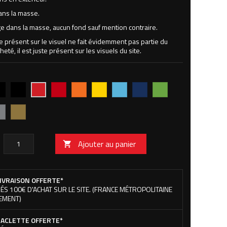
ans la masse.
 dans la masse, aucun fond sauf mention contraire.
ne présent sur le visuel ne fait évidemment pas partie du
heté, il est juste présent sur les visuels du site.
r
Noir
Rouge
Orange
Jaune
Bleu
Bleu
Vert
Rouge
MAT
foncé
clair
foncé
pomme
vif
702M
gent
Or
Ajouter au panier

IVRAISON OFFERTE*
ÉS 100€ D'ACHAT SUR LE SITE. (FRANCE MÉTROPOLITAINE
EMENT)
ACLETTE OFFERTE*