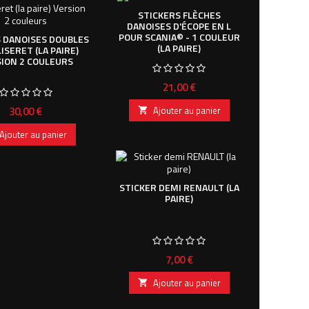
STICKERS FLÈCHES
DANOISES D'ÉCOPE EN L
POUR SCANIA© - 1 COULEUR
 DANOISES DOUBLES
(LA PAIRE)
LISERET (LA PAIRE)
ION 2 COULEURS
Prix
21,00 €
Prix
30,00 €
Ajouter au panier

Ajouter au panier
STICKER DEMI RENAULT (LA
PAIRE)
Prix
7,00 €
Ajouter au panier
