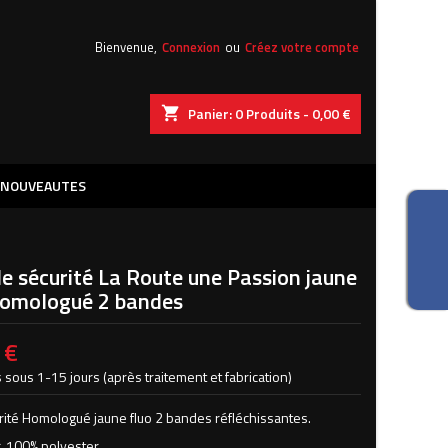
×
×
×
Bienvenue,
Connexion
ou
Créez votre compte
shopping_cart
Panier:
0
Produits - 0,00 €
iste
)
NOUVEAUTES
)
de sécurité La Route une Passion jaune
Homologué 2 bandes
 €
 sous 1-15 jours (après traitement et fabrication)
urité Homologué jaune fluo 2 bandes réfléchissantes.
r. 100% polyester.