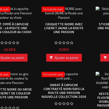
ité web
Exclusivité web
 ZIPPÉ À CAPUCHE
CASQUETTE NOIRE AVEC
STICK
O - LA ROUTE UNE
LISERET JAUNE LA ROUTE
UNE PA
N COULEUR AU CHOIX
UNE PASSION
Prix
Prix
45,00 €
9,00 €
Ajouter au panier
Ajouter au panier


ité web
Exclusivité web
SWEAT À CAPUCHE
CONTRASTÉ NOIR/GRIS LA
TTE NOIRE OU GRISE
ROUTE UNE PASSION
ISERET DE COULEUR
VESTE
NOUVELLE COLLECTION 2026
OUTE UNE PASSION
FLUO/B
VISIBI
PASSIO