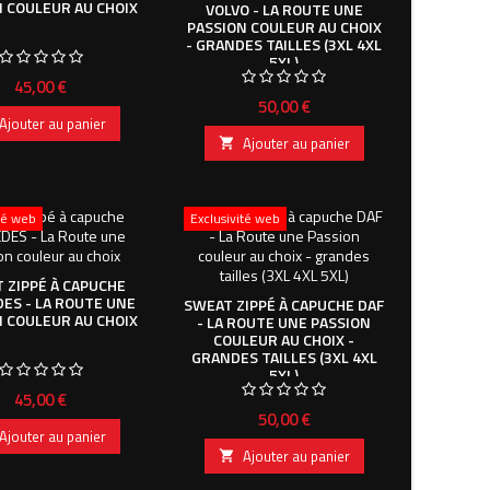
N COULEUR AU CHOIX
VOLVO - LA ROUTE UNE
PASSION COULEUR AU CHOIX
- GRANDES TAILLES (3XL 4XL
5XL)
Prix
45,00 €
Prix
50,00 €
Ajouter au panier
Ajouter au panier

ité web
Exclusivité web
 ZIPPÉ À CAPUCHE
ES - LA ROUTE UNE
SWEAT ZIPPÉ À CAPUCHE DAF
N COULEUR AU CHOIX
- LA ROUTE UNE PASSION
COULEUR AU CHOIX -
GRANDES TAILLES (3XL 4XL
5XL)
Prix
45,00 €
Prix
50,00 €
Ajouter au panier
Ajouter au panier
