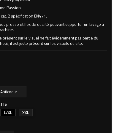
une Passion
cat. 2 spécification EN471.
vec presse et flex de qualité pouvant supporter un lavage à
machine.
ne présent sur le visuel ne fait évidemment pas partie du
heté, il est juste présent sur les visuels du site.
tile
L/XL
XXL