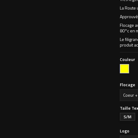
La Route 
Approuvé 
Flocage a
80°c en 
Le filigra
produit ac
Couleur
Jaune
Fluo
Flocage
Taille Tex
S/M
Logo