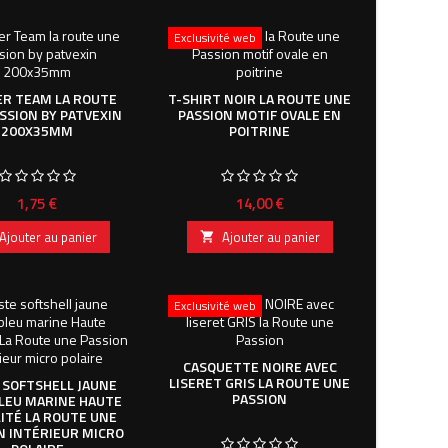
Exclusivité web
ER TEAM LA ROUTE
T-SHIRT NOIR LA ROUTE UNE
SSION BY PATVEXIN
PASSION MOTIF OVALE EN
200X35MM
POITRINE
Prix
Prix
1,75 €
14,00 €
Ajouter au panier
Ajouter au panier

Exclusivité web
CASQUETTE NOIRE AVEC
LISERET GRIS LA ROUTE UNE
 SOFTSHELL JAUNE
PASSION
LEU MARINE HAUTE
LITÉ LA ROUTE UNE
N INTÉRIEUR MICRO