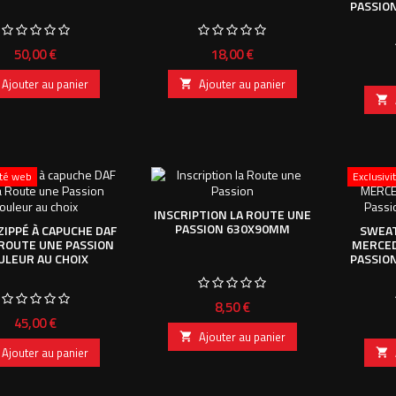
PASSIO
Prix
Prix
50,00 €
18,00 €
Ajouter au panier
Ajouter au panier


ité web
Exclusiv
INSCRIPTION LA ROUTE UNE
PASSION 630X90MM
IPPÉ À CAPUCHE DAF
SWEAT
A ROUTE UNE PASSION
MERCED
ULEUR AU CHOIX
PASSIO
Prix
8,50 €
Prix
45,00 €
Ajouter au panier

Ajouter au panier
