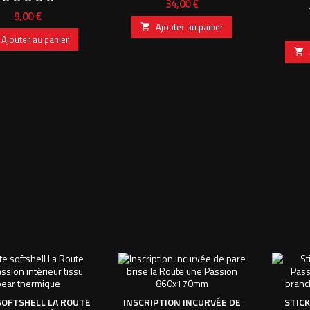
Prix
34,00 €
Prix
9,00 €
Ajouter au panier

Ajouter au panier

SOFTSHELL LA ROUTE
INSCRIPTION INCURVÉE DE
STICK