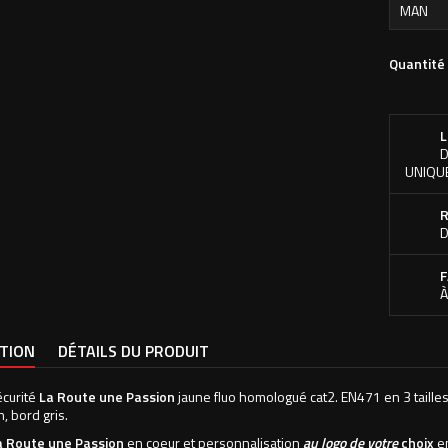
Quantité
L
D
UNIQU
R
D
F
À
PTION
DÉTAILS DU PRODUIT
écurité
La Route une Passion
jaune fluo homologué cat2. EN471 en 3 tailles
h, bord gris.
a Route une Passion
en coeur et personnalisation
au logo de votre
choix
e