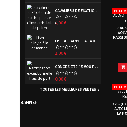
CAVALIERS DE FIXATION DE CACHE PLAQUE D'IMMATRICULATION (LA PAIRE)
Exclusiv
Prix
4,00 €
SWEAT
VOLV
PASSIO
LISERET VINYLE À LA DEMANDE
Prix
2,00 €
CONGES ETE 15 AOUT - 7 SEPTEMBRE

Prix
0,00 €
Exclusiv
TOUTES LES MEILLEURES VENTES

BANNER
CASQUE
AVEC L
LA R