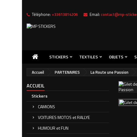
Téléphone:
+33613814206
Email:
contact@mp-sticker
Me
((
C
Vou
((l
STICKERS
TEXTILES
OBJETS
S
Accueil
PARTENAIRES
La Route une Passion
ACCUEIL
Stickers
CAMIONS
VOITURES MOTOS et RALLYE
HUMOUR et FUN