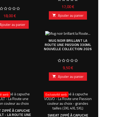
Prix
17,00 €
Prix
18,00 €
Ajouter au panier

Ajouter au panier
MUG NOIR BRILLANT LA
ROUTE UNE PASSION 330ML
NOUVELLE COLLECTION 2026
Prix
9,50 €
Ajouter au panier

ité web
Exclusivité web
 ZIPPÉ À CAPUCHE
LT - LA ROUTE UNE
SWEAT ZIPPÉ À CAPUCHE