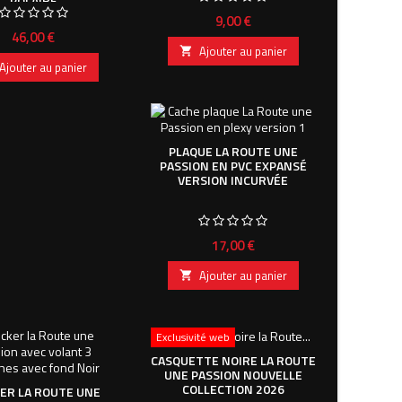
POLAIRE
Prix
9,00 €
Prix
46,00 €
Ajouter au panier

Ajouter au panier
PLAQUE LA ROUTE UNE
PASSION EN PVC EXPANSÉ
VERSION INCURVÉE
Prix
17,00 €
Ajouter au panier

Exclusivité web
CASQUETTE NOIRE LA ROUTE
UNE PASSION NOUVELLE
COLLECTION 2026
ER LA ROUTE UNE