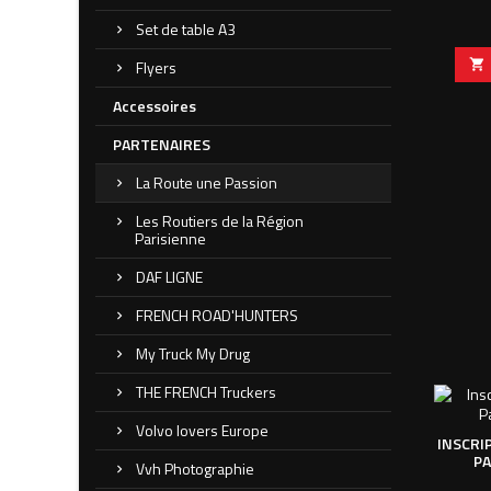
Set de table A3
Flyers

Accessoires
PARTENAIRES
La Route une Passion
Les Routiers de la Région
Parisienne
DAF LIGNE
FRENCH ROAD'HUNTERS
My Truck My Drug
THE FRENCH Truckers
Volvo lovers Europe
INSCRI
PA
Vvh Photographie