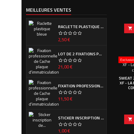
MEILLEURES VENTES
RACLETTE PLASTIQUE BLEUE (OU VERTE SUIVANT ARRIVAGE)

Prix
2,50 €
LOT DE 2 FIXATIONS PROFESSIONNELLES DE CACHE PLAQUE D'IMMATRICULATION
Exclusiv
Prix
21,00 €
SWEAT Z
XF - L
FIXATION PROFESSIONNELLE DE CACHE PLAQUE D'IMMATRICULATION
CO
Prix
11,50 €
STICKER INSCRIPTION DE CALANDRE PEUGEOT POUR 308 PHASE I ET II

Prix
1,00 €