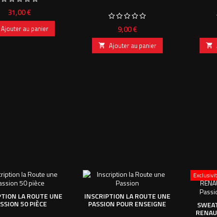
Prix
31,00 €
Prix
9,00 €
Ajouter au panier
Ajouter au panier


Exclusiv
PTION LA ROUTE UNE
INSCRIPTION LA ROUTE UNE
SSION 50 PIÈCE
PASSION POUR ENSEIGNE
SWEAT
RENAU