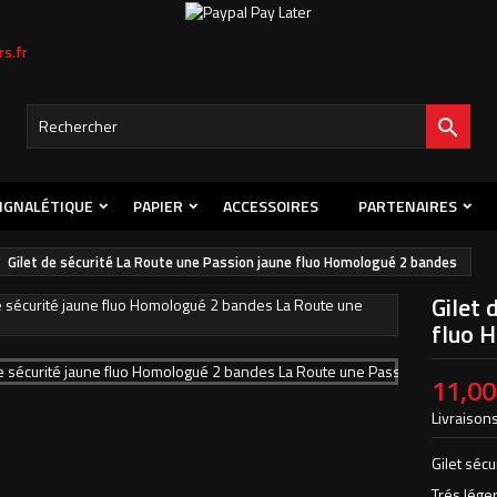
s.fr
s listes d'envies
title))
onnexion
s devez être connecté pour ajouter des produits à votre liste d'envies.

abel))
Créer une nouvelle l
add_circle_outline
((cancelText))
((loginText)
IGNALÉTIQUE
PAPIER
ACCESSOIRES
PARTENAIRES
((cancelText))
((createText)
Gilet de sécurité La Route une Passion jaune fluo Homologué 2 bandes
Gilet 
fluo 
11,00
Livraisons
Gilet séc
Trés lége