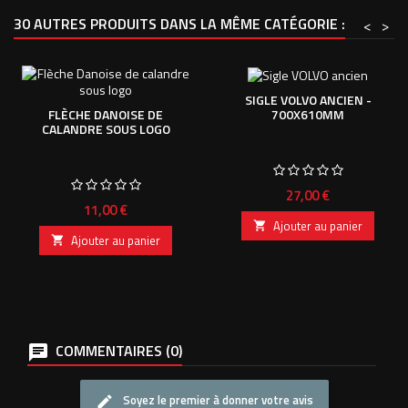
30 AUTRES PRODUITS DANS LA MÊME CATÉGORIE :
<
>
SIGLE VOLVO ANCIEN -
700X610MM
FLÈCHE DANOISE DE
CALANDRE SOUS LOGO
Prix
27,00 €
Prix
11,00 €
Ajouter au panier

Ajouter au panier

COMMENTAIRES (0)
Soyez le premier à donner votre avis