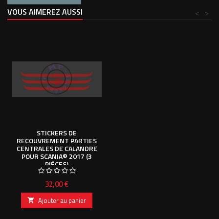
VOUS AIMEREZ AUSSI
<
>
STICKERS DE
RECOUVREMENT PARTIES
CENTRALES DE CALANDRE
POUR SCANIA© 2017 (3
PIÈCES)
Prix
32,00 €
Ajouter au panier
