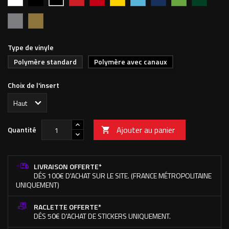
vif
foncé
clair
foncé
pomme
forêt
MAT
702M
Argent
Or
Type de vinyle
Polymère standard
Polymère avec canaux
Choix de l'insert
Ajouter au panier
Quantité

LIVRAISON OFFERTE*
DÉS 100€ D'ACHAT SUR LE SITE. (FRANCE MÉTROPOLITAINE
UNIQUEMENT)
RACLETTE OFFERTE*
DÉS 50€ D'ACHAT DE STICKERS UNIQUEMENT.