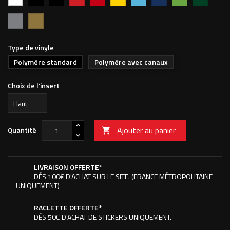
MAT
vif
foncé
clair
foncé
pomme
forêt
702M
Argent
Or
Type de vinyle
Polymère standard
Polymère avec canaux
Choix de l'insert
Ajouter au panier
Quantité

LIVRAISON OFFERTE*
DÉS 100€ D'ACHAT SUR LE SITE. (FRANCE MÉTROPOLITAINE
UNIQUEMENT)
RACLETTE OFFERTE*
DÉS 50€ D'ACHAT DE STICKERS UNIQUEMENT.