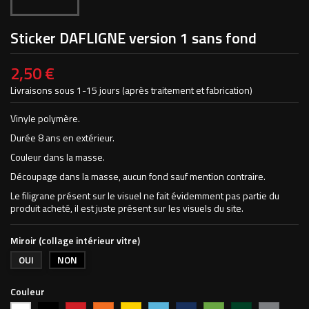
Sticker DAFLIGNE version 1 sans fond
2,50 €
Livraisons sous 1-15 jours (après traitement et fabrication)
Vinyle polymère.
Durée 8 ans en extérieur.
Couleur dans la masse.
Découpage dans la masse, aucun fond sauf mention contraire.
Le filigrane présent sur le visuel ne fait évidemment pas partie du
produit acheté, il est juste présent sur les visuels du site.
Miroir (collage intérieur vitre)
OUI
NON
Couleur
Noir
Rouge
Orange
Jaune
Bleu
Bleu
Vert
Vert
Argent
Blanc