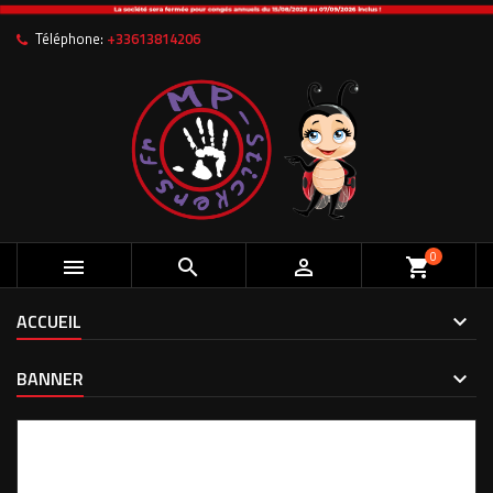
×
×
×
Mes listes d'envies
((title))
Connexion
Téléphone:
+33613814206
Vous devez être connecté pour ajouter des produits à votre
((label))
liste d'envies.
Créer une nouvelle liste
add_circle_outline
((cancelText))
((loginText))
((cancelText))
((createText))
0



shopping_cart
ACCUEIL
BANNER