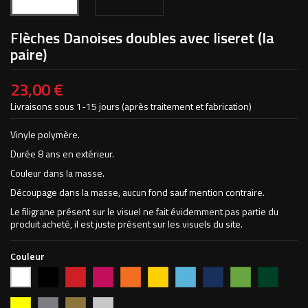
Flèches Danoises doubles avec liseret (la
paire)
23,00 €
Livraisons sous 1-15 jours (après traitement et fabrication)
Vinyle polymère.
Durée 8 ans en extérieur.
Couleur dans la masse.
Découpage dans la masse, aucun fond sauf mention contraire.
Le filigrane présent sur le visuel ne fait évidemment pas partie du
produit acheté, il est juste présent sur les visuels du site.
Couleur
Noir
Rouge
Magenta
Orange
Jaune
Bleu
Bleu
Vert
Vert
Blanc
vif
clair
foncé
pomme
forêt
Jaune
Argent
Or
Chromé