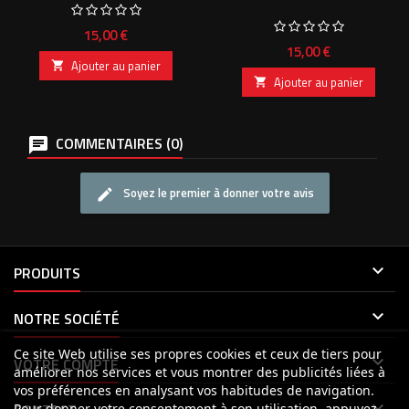
Prix
15,00 €
Prix
15,00 €
Ajouter au panier

Ajouter au panier

COMMENTAIRES (0)
Soyez le premier à donner votre avis

PRODUITS

NOTRE SOCIÉTÉ
Ce site Web utilise ses propres cookies et ceux de tiers pour

VOTRE COMPTE
améliorer nos services et vous montrer des publicités liées à
vos préférences en analysant vos habitudes de navigation.

Pour donner votre consentement à son utilisation, appuyez