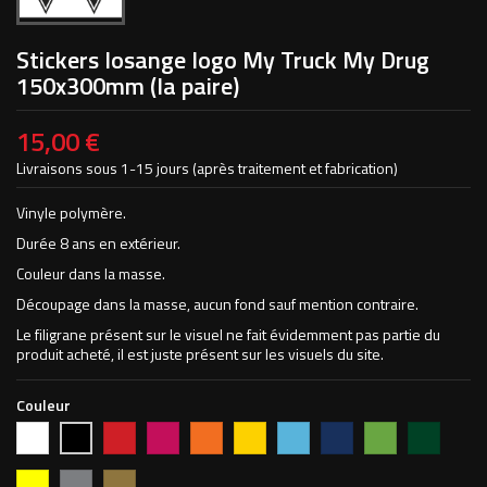
Stickers losange logo My Truck My Drug
150x300mm (la paire)
15,00 €
Livraisons sous 1-15 jours (après traitement et fabrication)
Vinyle polymère.
Durée 8 ans en extérieur.
Couleur dans la masse.
Découpage dans la masse, aucun fond sauf mention contraire.
Le filigrane présent sur le visuel ne fait évidemment pas partie du
produit acheté, il est juste présent sur les visuels du site.
Couleur
Blanc
Rouge
Magenta
Orange
Jaune
Bleu
Bleu
Vert
Vert
Noir
vif
clair
foncé
pomme
forêt
Jaune
Argent
Or