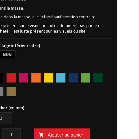
ans la masse.
 dans la masse, aucun fond sauf mention contraire.
ne présent sur le visuel ne fait évidemment pas partie du
heté, il est juste présent sur les visuels du site.
llage intérieur vitre)
NON
r
Rouge
Magenta
Orange
Jaune
Bleu
Bleu
Vert
Vert
vif
clair
foncé
pomme
forêt
gent
Or
icker (en mm)
Ajouter au panier
