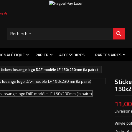
s.fr
s listes d'envies
title))
onnexion
s devez être connecté pour ajouter des produits à votre liste d'envies.

abel))
Créer une nouvelle l
add_circle_outline
((cancelText))
((loginText)
IGNALÉTIQUE
PAPIER
ACCESSOIRES
PARTENAIRES
((cancelText))
((createText)
Stickers losange logo DAF modèle LF 150x230mm (la paire)
Stick
150x2
11,00
Livraisons
Vinyle po
Durée 8 a