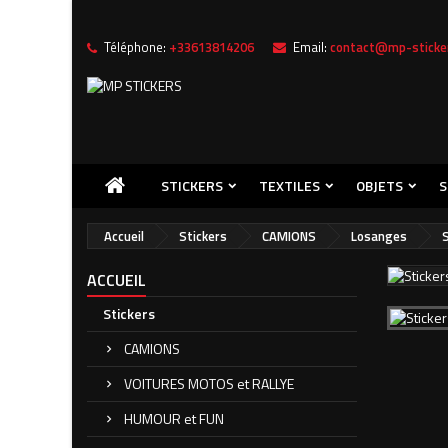
Téléphone:
+33613814206
Email:
contact@mp-sticker
Me
((
C
Vou
((l
STICKERS
TEXTILES
OBJETS
S
Accueil
Stickers
CAMIONS
Losanges
ACCUEIL
Stickers
CAMIONS
VOITURES MOTOS et RALLYE
HUMOUR et FUN