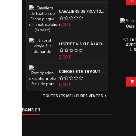

CAVALIERS DE FIXATION DE CACHE PLAQUE D'IMMATRICULATION (LA PAIRE)
Prix
4,00 €
STICK
LISERET VINYLE À LA DEMANDE
AVEC
LI
Prix
2,00 €
CONGES ETE 18 AOUT - 8 SEPTEMBRE

Prix
0,00 €
TOUTES LES MEILLEURES VENTES

BANNER