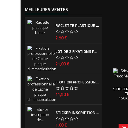
MEILLEURES VENTES
RACLETTE PLASTIQUE BLEUE (OU VERTE SUIVANT ARRIVAGE)
Prix
2,50 €
LOT DE 2 FIXATIONS PROFESSIONNELLES DE CACHE PLAQUE D'IMMATRICULATION
Prix
21,00 €
FIXATION PROFESSIONNELLE DE CACHE PLAQUE D'IMMATRICULATION
STICKE
T
Prix
11,50 €
150X
STICKER INSCRIPTION DE CALANDRE PEUGEOT POUR 308 PHASE I ET II
Prix
1,00 €