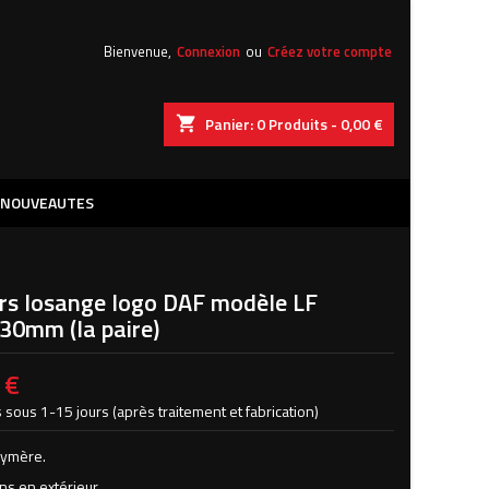
×
×
×
Bienvenue,
Connexion
ou
Créez votre compte
shopping_cart
Panier:
0
Produits - 0,00 €
iste
)
NOUVEAUTES
)
ers losange logo DAF modèle LF
30mm (la paire)
 €
 sous 1-15 jours (après traitement et fabrication)
lymère.
ns en extérieur.