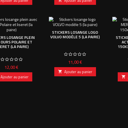
Ajouter au panier
Ajouter au panier

STICKERS LOSANGE LOGO
VOLVO MODÈLE 5 (LA PAIRE)
ERS LOSANGE PLEIN
STICK
 OURS POLAIRE ET
AC
SERET (LA PAIRE)
150X
Prix
11,00 €
Prix
12,00 €
Ajouter au panier

Ajouter au panier
