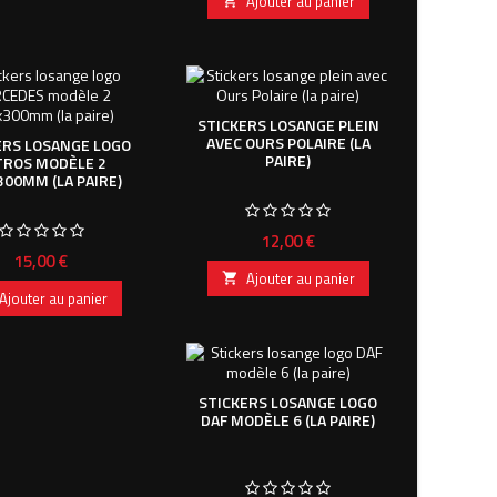
Ajouter au panier

STICKERS LOSANGE PLEIN
AVEC OURS POLAIRE (LA
ERS LOSANGE LOGO
PAIRE)
TROS MODÈLE 2
300MM (LA PAIRE)
Prix
12,00 €
Prix
15,00 €
Ajouter au panier

Ajouter au panier
STICKERS LOSANGE LOGO
DAF MODÈLE 6 (LA PAIRE)