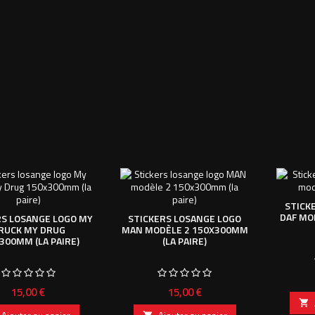
STICK
DAF MOD
RS LOSANGE LOGO MY
STICKERS LOSANGE LOGO
RUCK MY DRUG
MAN MODÈLE 2 150X300MM
300MM (LA PAIRE)
(LA PAIRE)
Prix
Prix
15,00 €
15,00 €
