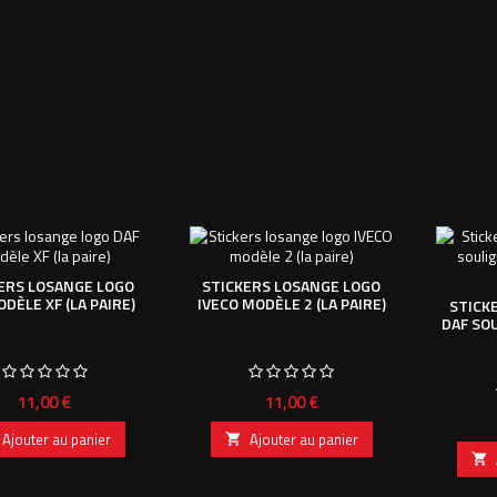
ERS LOSANGE LOGO
STICKERS LOSANGE LOGO
DÈLE XF (LA PAIRE)
IVECO MODÈLE 2 (LA PAIRE)
STICK
DAF SO
Prix
Prix
11,00 €
11,00 €
Ajouter au panier
Ajouter au panier

