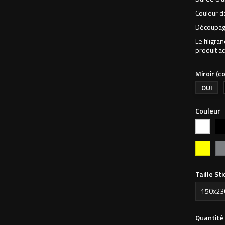
Couleur d
Découpage
Le filigra
produit ac
Miroir (co
OUI
Couleur
Noi
Blanc
Jaune
Ar
Fluo
Taille St
Quantité