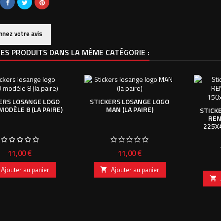
nnez votre avis
ES PRODUITS DANS LA MÊME CATÉGORIE :
ERS LOSANGE LOGO
STICKERS LOSANGE LOGO
MODÈLE 8 (LA PAIRE)
MAN (LA PAIRE)
STICK
REN
225X
Prix
Prix
11,00 €
11,00 €
Ajouter au panier
Ajouter au panier

