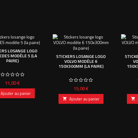
ERS LOSANGE LOGO
DES MODÈLE 5 (LA
STICKERS LOSANGE LOGO
STICK
PAIRE)
VOLVO MODÈLE 6
VO
150X300MM (LA PAIRE)
150X
Prix
11,00 €
Prix
15,00 €
Ajouter au panier
Ajouter au panier

