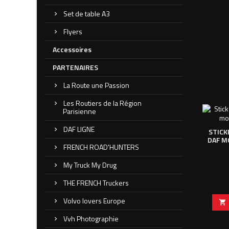
Set de table A3
Flyers
Accessoires
PARTENAIRES
La Route une Passion
Les Routiers de la Région
Parisienne
DAF LIGNE
STICK
DAF MO
FRENCH ROAD'HUNTERS
My Truck My Drug
THE FRENCH Truckers
Volvo lovers Europe

Vvh Photographie