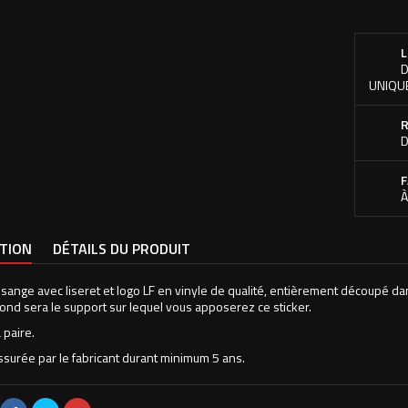
L
D
UNIQU
R
D
F
À
PTION
DÉTAILS DU PRODUIT
osange avec liseret et logo LF en vinyle de qualité, entièrement découpé dan
 fond sera le support sur lequel vous apposerez ce sticker.
 paire.
assurée par le fabricant durant minimum 5 ans.