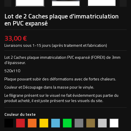
Lot de 2 Caches plaque d'immatriculation
en PVC expansé
33,00 €
Livraisons sous 1-15 jours (après traitement et fabrication)
Lot 2 Caches plaque immatriculation PVC expansé (FOREX) de 3mm
d'épaisseur.
520x110
Plaque pouvant subir des déformations avec de fortes chaleurs.
Couleur et Découpage dans la masse pour le vinyle.
Le filigrane présent sur le visuel ne fait évidemment pas partie du
produit acheté, il est juste présent sur les visuels du site.
Couleur du texte
Noir
Rouge
Orange
Jaune
Bleu
Vert
Argent
Or
Chromé
Blanc
vif
clair
pomme