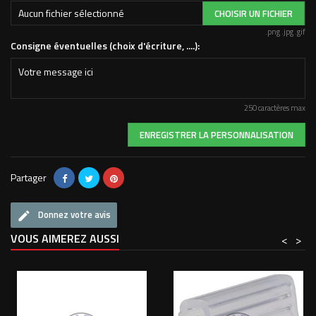
Aucun fichier sélectionné
CHOISIR UN FICHIER
.png .jpg .gif
Consigne éventuelles (choix d'écriture, ....):
250 caractères max
ENREGISTRER LA PERSONNALISATION
Partager
Donnez votre avis
VOUS AIMEREZ AUSSI
<
>