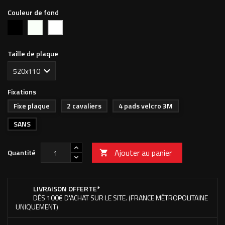
Couleur de fond
Noir
Autre
Blanc
(à
(pas
préciser
de
à
fond)
Taille de plaque
la
commande)
Fixations
Fixe plaque
2 cavaliers
4 pads velcro 3M
SANS
Ajouter au panier
Quantité

LIVRAISON OFFERTE*
DÉS 100€ D'ACHAT SUR LE SITE. (FRANCE MÉTROPOLITAINE
UNIQUEMENT)