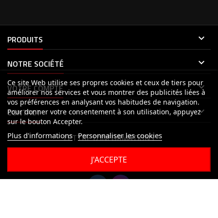

PRODUITS

NOTRE SOCIÉTÉ
Ce site Web utilise ses propres cookies et ceux de tiers pour

VOTRE COMPTE
améliorer nos services et vous montrer des publicités liées à
vos préférences en analysant vos habitudes de navigation.

CONTACT
Pour donner votre consentement à son utilisation, appuyez
sur le bouton Accepter.
Plus d'informations
Personnaliser les cookies
LETTRE D'INFORMATIONS
J'ACCEPTE
© Copyright 2026 MP STICKERS. Tous droits réservés.