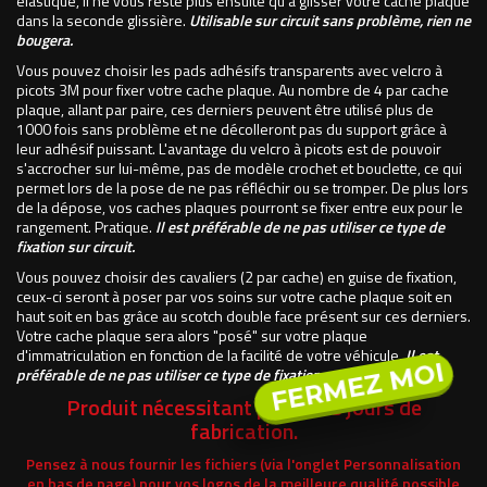
élastique, il ne vous reste plus ensuite qu'à glisser votre cache plaque
dans la seconde glissière.
Utilisable sur circuit sans problème, rien ne
bougera.
Vous pouvez choisir les pads adhésifs transparents avec velcro à
picots 3M pour fixer votre cache plaque. Au nombre de 4 par cache
plaque, allant par paire, ces derniers peuvent être utilisé plus de
1000 fois sans problème et ne décolleront pas du support grâce à
leur adhésif puissant. L'avantage du velcro à picots est de pouvoir
s'accrocher sur lui-même, pas de modèle crochet et bouclette, ce qui
permet lors de la pose de ne pas réfléchir ou se tromper. De plus lors
de la dépose, vos caches plaques pourront se fixer entre eux pour le
rangement. Pratique.
Il est préférable de ne pas utiliser ce type de
fixation sur circuit.
Vous pouvez choisir des cavaliers (2 par cache) en guise de fixation,
ceux-ci seront à poser par vos soins sur votre cache plaque soit en
haut soit en bas grâce au scotch double face présent sur ces derniers.
Votre cache plaque sera alors "posé" sur votre plaque
d'immatriculation en fonction de la facilité de votre véhicule.
Il est
FERMEZ MOI
préférable de ne pas utiliser ce type de fixation sur circuit.
Produit nécessitant plusieurs jours de
fabrication.
Pensez à nous fournir les fichiers (via l'onglet Personnalisation
en bas de page) pour vos logos de la meilleure qualité possible