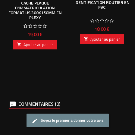
IDENTIFICATION ROUTIER EN
CACHE PLAQUE
PVC
D'IMMATRICULATION
FORMAT US 300X150MM EN
PLEXY
Prix
18,00 €
Prix
19,00 €
Ajouter au panier

Ajouter au panier

COMMENTAIRES (0)
Soyez le premier à donner votre avis