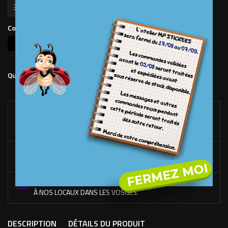
Couleur du texte
Noir
Blanc
Ajouter au panier
Quantité

LIVRAISON OFFERTE*
DÉS 100€ D'ACHAT SUR LE SITE. (FRANCE MÉTROPOLITAINE
UNIQUEMENT)
RACLETTE OFFERTE*
DÉS 50€ D'ACHAT DE STICKERS UNIQUEMENT.
FERMEZ MOI
FABRICATION EN FRANCE
À NOS LOCAUX DANS LES VOSGES.
DESCRIPTION
DÉTAILS DU PRODUIT