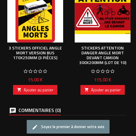
3 STICKERS OFFICIEL ANGLE
STICKERS ATTENTION
MORT VERSION BUS
DANGER ANGLE MORT
170X250MM (3 PIÈCES)
DEVANT CAMION
300X200MM (LOT DE 10)
Prix
Prix
15,00 €
115,00 €
Ajouter au panier
Ajouter au panier


COMMENTAIRES (0)
Soyez le premier à donner votre avis