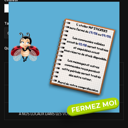
Noir
Rouge
Orange
Jaune
Bleu
Bleu
Vert
Argent
Or
Blanc
vif
clair
foncé
pomme
Taille Sticker (en mm)
Ajouter au panier
Quantité

LIVRAISON OFFERTE*
DÉS 100€ D'ACHAT SUR LE SITE. (FRANCE MÉTROPOLITAINE
UNIQUEMENT)
RACLETTE OFFERTE*
DÉS 50€ D'ACHAT DE STICKERS UNIQUEMENT.
FERMEZ MOI
FABRICATION EN FRANCE
À NOS LOCAUX DANS LES VOSGES.