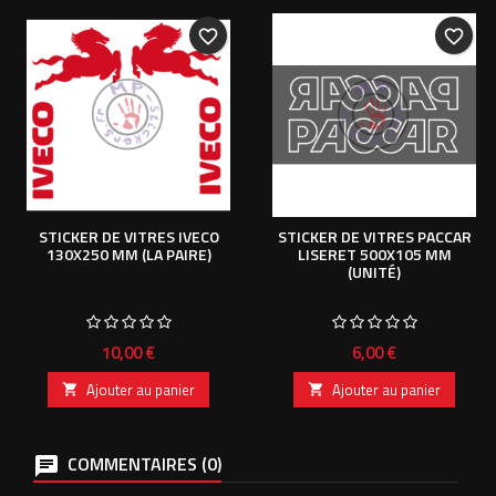
favorite_border
favorite_border
STICKER DE VITRES IVECO
STICKER DE VITRES PACCAR
130X250 MM (LA PAIRE)
LISERET 500X105 MM
(UNITÉ)
Prix
Prix
10,00 €
6,00 €
Ajouter au panier
Ajouter au panier


COMMENTAIRES (0)