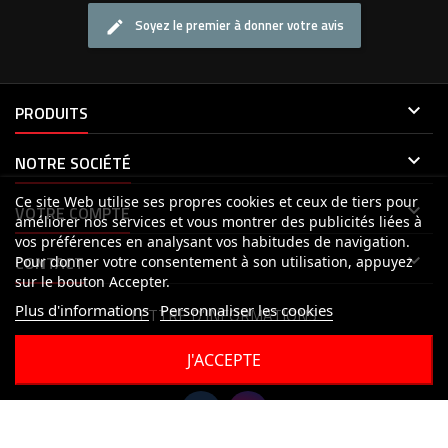
Soyez le premier à donner votre avis

PRODUITS

NOTRE SOCIÉTÉ
Ce site Web utilise ses propres cookies et ceux de tiers pour

VOTRE COMPTE
améliorer nos services et vous montrer des publicités liées à
vos préférences en analysant vos habitudes de navigation.

CONTACT
Pour donner votre consentement à son utilisation, appuyez
sur le bouton Accepter.
Plus d'informations
Personnaliser les cookies
LETTRE D'INFORMATIONS
J'ACCEPTE