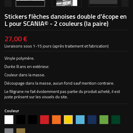
Stickers flèches danoises double d'écope en
L pour SCANIA© - 2 couleurs (la paire)
27,00 €
Livraisons sous 1-15 jours (après traitement et fabrication)
Vinyle polymère.
Durée 8 ans en extérieur.
Couleur dans la masse.
Découpage dans la masse, aucun fond sauf mention contraire.
Le filigrane ne fait évidemment pas partie du produit acheté, il est
juste présent sur les visuels du site.
Couleur
Blanc
Noir
Noir
Rouge
Orange
Bleu
Bleu
Vert
Vert
Jaune
MAT
vif
clair
foncé
pomme
forêt
702M
Argent
Or