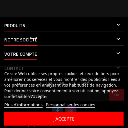

PRODUITS

NOTRE SOCIÉTÉ

VOTRE COMPTE

CONTACT
Ce site Web utilise ses propres cookies et ceux de tiers pour
améliorer nos services et vous montrer des publicités liées à
LETTRE D'INFORMATIONS
vos préférences en analysant vos habitudes de navigation.
Pour donner votre consentement à son utilisation, appuyez
sur le bouton Accepter.
Plus d'informations
Personnaliser les cookies
J'ACCEPTE
© Copyright 2026 MP STICKERS. Tous droits réservés.