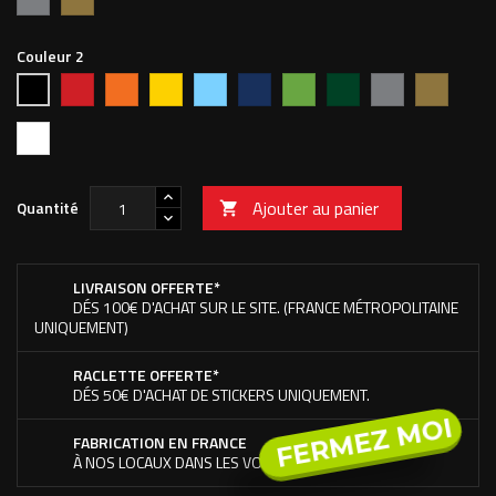
Couleur 2
Rouge
Orange
Jaune
Bleu
Bleu
Vert
Vert
Argent
Or
Noir
vif
ciel
foncé
pomme
forêt
Blanc
Ajouter au panier
Quantité

LIVRAISON OFFERTE*
DÉS 100€ D'ACHAT SUR LE SITE. (FRANCE MÉTROPOLITAINE
UNIQUEMENT)
RACLETTE OFFERTE*
DÉS 50€ D'ACHAT DE STICKERS UNIQUEMENT.
FERMEZ MOI
FABRICATION EN FRANCE
À NOS LOCAUX DANS LES VOSGES.