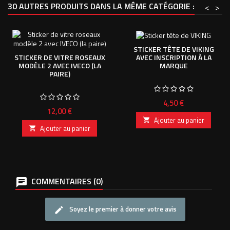
30 AUTRES PRODUITS DANS LA MÊME CATÉGORIE :
<
>
STICKER TÊTE DE VIKING
AVEC INSCRIPTION À LA
STICKER DE VITRE ROSEAUX
MARQUE
MODÈLE 2 AVEC IVECO (LA
PAIRE)
Prix
4,50 €
Prix
12,00 €
Ajouter au panier

Ajouter au panier

COMMENTAIRES (0)
Soyez le premier à donner votre avis