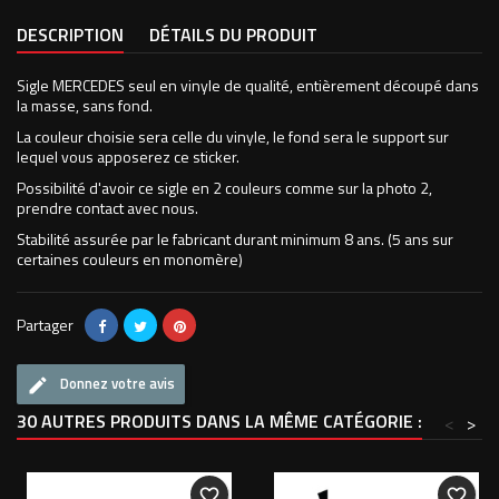
DESCRIPTION
DÉTAILS DU PRODUIT
Sigle MERCEDES seul en vinyle de qualité, entièrement découpé dans
la masse, sans fond.
La couleur choisie sera celle du vinyle, le fond sera le support sur
lequel vous apposerez ce sticker.
Possibilité d'avoir ce sigle en 2 couleurs comme sur la photo 2,
prendre contact avec nous.
Stabilité assurée par le fabricant durant minimum 8 ans. (5 ans sur
certaines couleurs en monomère)
Partager
Donnez votre avis
30 AUTRES PRODUITS DANS LA MÊME CATÉGORIE :
<
>
favorite_border
favorite_border