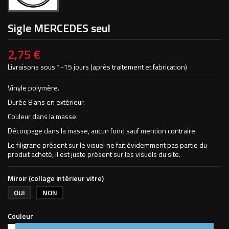
Sigle MERCEDES seul
2,75 €
Livraisons sous 1-15 jours (après traitement et fabrication)
Vinyle polymère.
Durée 8 ans en extérieur.
Couleur dans la masse.
Découpage dans la masse, aucun fond sauf mention contraire.
Le filigrane présent sur le visuel ne fait évidemment pas partie du
produit acheté, il est juste présent sur les visuels du site.
Miroir (collage intérieur vitre)
OUI
NON
Couleur
Blanc
Rouge
Magenta
Orange
Jaune
Bleu
Bleu
Vert
Vert
Noir