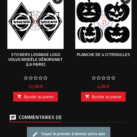
STICKERS LOSANGE LOGO
PLANCHE DE 4 CITROUILLES
VOLVO MODÈLE DÉBORDANT
(LA PAIRE)
Prix
Prix
12,00 €
4,00 €
Ajouter au panier
Ajouter au panier


COMMENTAIRES (0)
Soyez le premier à donner votre avis