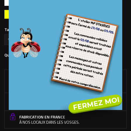
vif
clair
foncé
pomme
forêt
Jaune
Argent
Or
Chromé
Rétroréflechissant
Fluo
blanc
Taille Sticker (en mm)
Ajouter au panier
Quantité

LIVRAISON OFFERTE*
DÉS 100€ D'ACHAT SUR LE SITE. (FRANCE MÉTROPOLITAINE
UNIQUEMENT)
FERMEZ MOI
RACLETTE OFFERTE*
DÉS 50€ D'ACHAT DE STICKERS UNIQUEMENT.
FABRICATION EN FRANCE
À NOS LOCAUX DANS LES VOSGES.