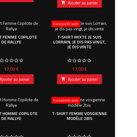
Ajouter au panier

Exclusivité web
T FEMME COPILOTE
T-SHIRT MIXTE JE SUIS
DE RALLYE
LORRAIN, JE DIS PAS VINGT,
JE DIS VINTE
Prix
Prix
17,00 €
17,00 €
Ajouter au panier
Ajouter au panier

Exclusivité web
T HOMME COPILOTE
T-SHIRT FEMME VOSGIENNE
DE RALLYE
MODÈLE 2BIS