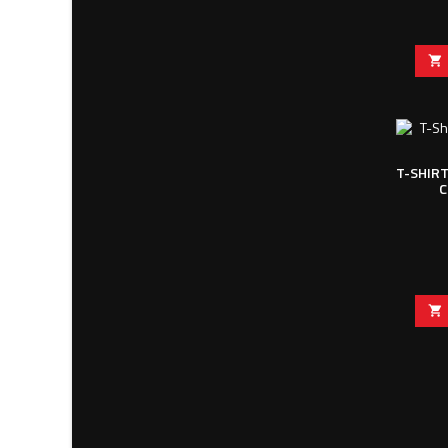

T-SHIR
C
