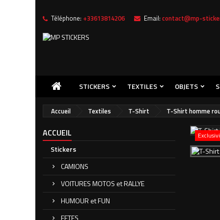
Téléphone:
+33613814206
Email:
contact@mp-sticker
STICKERS
TEXTILES
OBJETS
S
Accueil
Textiles
T-Shirt
T-Shirt homme rou
ACCUEIL
Exclusiv
Stickers
CAMIONS
VOITURES MOTOS et RALLYE
HUMOUR et FUN
FETES