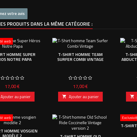
nez votre avis
ES PRODUITS DANS LA MÊME CATÉGORIE :
ité web
IRT HOMME SUPER
T-SHIRT HOMME TEAM
T-SH
ROS NOTRE PAPA
SURFER COMBI VINTAGE
ABDUCT
Prix
Prix
17,00 €
17,00 €
Ajouter au panier
Ajouter au panier


ité web
Exclusiv
T-SHIR
RT HOMME VOSGIEN
MODÈLE 2
T-SHIRT HOMME OLD