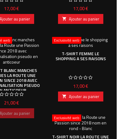
Prix
Prix
17,00 €
17,00 €
Ajouter au panier
Ajouter au panier

ité web
Exclusivité web
T-SHIRT FEMME LE
SHOPPING A SES RAISONS
RT BLANC MANCHES
ES LA ROUTE UNE
N SINCE 2018 AVEC
NALISATION PSEUDO
Prix
17,00 €
N ANTICOEUR
Ajouter au panier

Prix
21,00 €
Ajouter au panier
Exclusivité web
T-SHIRT NOIR LA ROUTE UNE