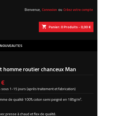
Bienvenue,
Connexion
ou
Créez votre compte
shopping_cart
Panier:
0
Produits - 0,00 €
NOUVEAUTES
rt homme routier chanceux Man
 €
 sous 1-15 jours (après traitement et fabrication)
omme de qualité 100% coton semi peigné en 185g/
m².
ec presse à chaud et flex de qualité.