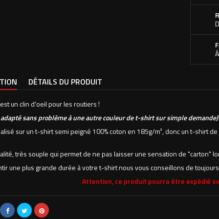
R
D
F
À
PTION
DÉTAILS DU PRODUIT
est un clin d'oeil pour les routiers !
e adapté sans problème à une autre
couleur de t-shirt sur simple demande
)
alisé sur un t-shirt semi peigné 100% coton en 185g/
m²
, donc un t-shirt d
alité, très souple qui permet de ne pas laisser une sensation de "carton" lor
tir une plus grande durée à votre t-shirt nous vous conseillons de toujours l
Attention, ce produit pourra être expédié so