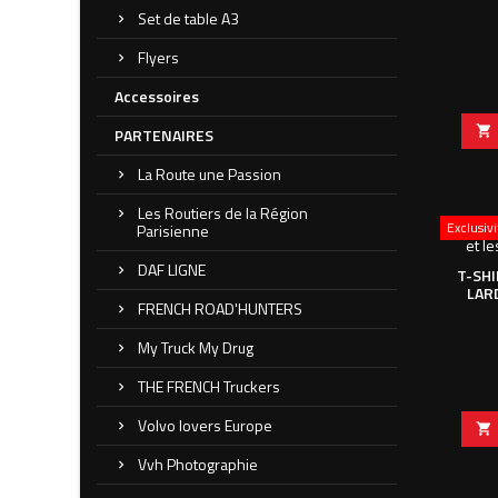
Set de table A3
Flyers
Accessoires

PARTENAIRES
La Route une Passion
Les Routiers de la Région
Exclusiv
Parisienne
DAF LIGNE
T-SHI
LARD
FRENCH ROAD'HUNTERS
My Truck My Drug
THE FRENCH Truckers
Volvo lovers Europe

Vvh Photographie