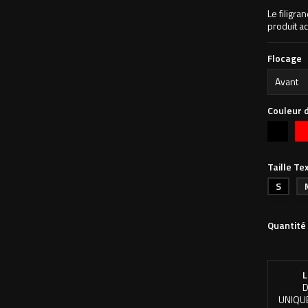
Le filigra
produit ac
Flocage
Couleur d
Noir
Ro
Taille Tex
S
Quantité
L
D
UNIQU