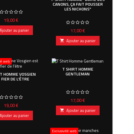
CANONS, ÇA FAIT POUSSER
LES NICHONS"
Prix
19,00 €
Prix
17,00 €
Ajouter au panier
Ajouter au panier

ité web
T SHIRT HOMME
GENTLEMAN
RT HOMME VOSGIEN
 FIER DE L'ÊTRE
Prix
17,00 €
Prix
19,00 €
Ajouter au panier

Ajouter au panier
Exclusivité web