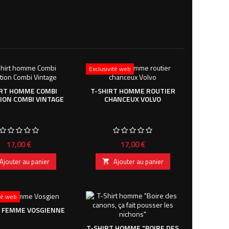
Exclusivité web
IRT HOMME COMBI
T-SHIRT HOMME ROUTIER
ION COMBI VINTAGE
CHANCEUX VOLVO
Prix
Prix
17,00 €
17,00 €
Ajouter au panier
Ajouter au panier

ité web
T FEMME VOSGIENNE
T-SHIRT HOMME "BOIRE DES