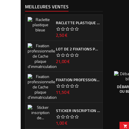
MEILLEURES VENTES
RACLETTE PLASTIQUE BLEUE (OU VERTE SUIVANT ARRIVAGE)
Prix
2,50 €
LOT DE 2 FIXATIONS PROFESSIONNELLES DE CACHE PLAQUE D'IMMATRICULATION
Prix
21,00 €
FIXATION PROFESSIONNELLE DE CACHE PLAQUE D'IMMATRICULATION
DÉBAR
OU B
Prix
11,50 €
STICKER INSCRIPTION DE CALANDRE PEUGEOT POUR 308 PHASE I ET II
Prix
1,00 €
