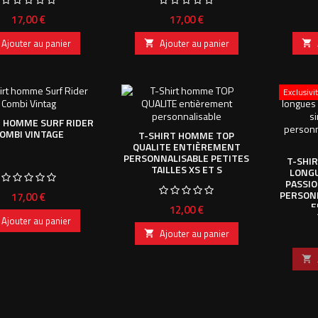
Prix
Prix
17,00 €
17,00 €
Ajouter au panier
Ajouter au panier


Exclusiv
T HOMME SURF RIDER
OMBI VINTAGE
T-SHIRT HOMME TOP
QUALITE ENTIÈREMENT
PERSONNALISABLE PETITES
T-SHI
TAILLES XS ET S
LONGU
PASSIO
PERSON
Prix
17,00 €
E
Prix
12,00 €
Ajouter au panier
Ajouter au panier

