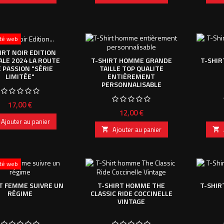
ité web
IRT NOIR EDITION
ALE 2024 LA ROUTE
T-SHIRT HOMME GRANDE
T-SHIR
 PASSION "SÉRIE
TAILLE TOP QUALITE
LIMITÉE"
ENTIÈREMENT
PERSONNALISABLE
Prix
17,00 €
Prix
12,00 €
Ajouter au panier
Ajouter au panier


ité web
T FEMME SUIVRE UN
T-SHIRT HOMME THE
T-SHIR
RÉGIME
CLASSIC RIDE COCCINELLE
VINTAGE