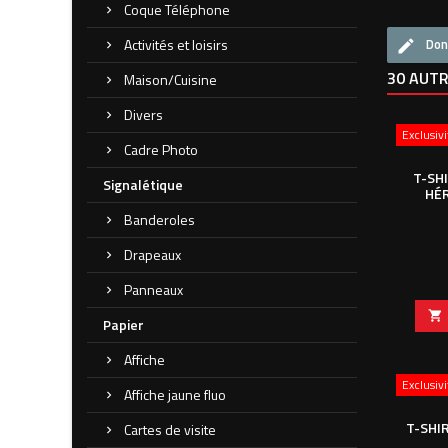
Coque Téléphone
Activités et loisirs
Don
30 AUTR
Maison/Cuisine
Divers
Exclusiv
Cadre Photo
T-SH
Signalétique
HÉ
Banderoles
Drapeaux
Panneaux

Papier
Affiche
Exclusiv
Affiche jaune fluo
T-SHI
Cartes de visite