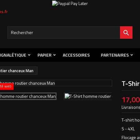
s.fr

IGNALÉTIQUE
PAPIER
ACCESSOIRES
PARTENAIRES
tier chanceux Man
T-Shi
ité web
17,00
Livraisons
T-shirt h
S - 4XL
Flocage av