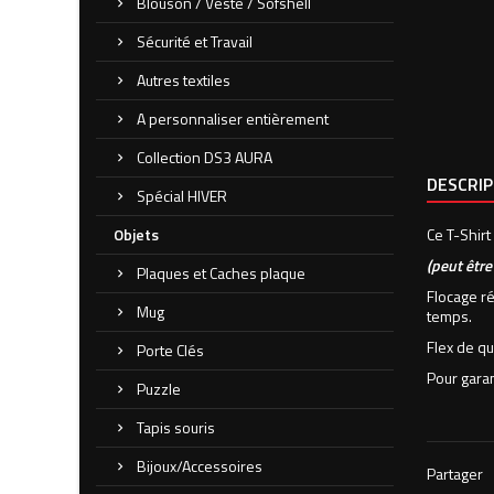
Blouson / Veste / Sofshell
Sécurité et Travail
Autres textiles
A personnaliser entièrement
Collection DS3 AURA
DESCRI
Spécial HIVER
Objets
Ce T-Shirt 
(peut êtr
Plaques et Caches plaque
Flocage ré
Mug
temps.
Flex de qu
Porte Clés
Pour garan
Puzzle
Tapis souris
Bijoux/Accessoires
Partager