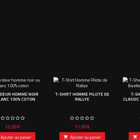
DEUR HOMME NOIR
T-SHIRT HOMME PILOTE DE
T-S
LANC 100% COTON
RALLYE
CLASSIC
Prix
Prix
12,00 €
17,00 €
Ajouter au panier
Ajouter au panier

