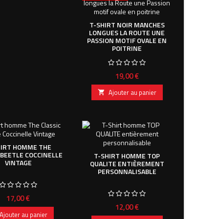
T-SHIRT NOIR MANCHES
LONGUES LA ROUTE UNE
PASSION MOTIF OVALE EN
POITRINE
Prix
19,00 €
Ajouter au panier

HIRT HOMME THE
 BEETLE COCCINELLE
T-SHIRT HOMME TOP
VINTAGE
QUALITE ENTIÈREMENT
PERSONNALISABLE
Prix
17,00 €
Prix
12,00 €
Ajouter au panier