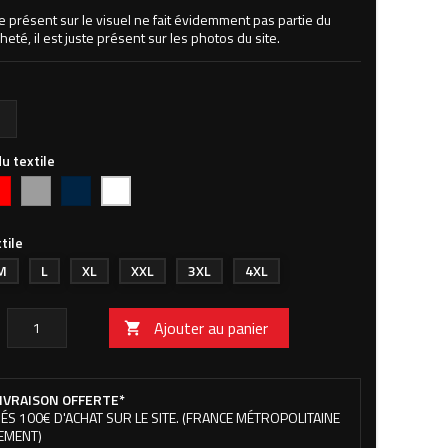
ne présent sur le visuel ne fait évidemment pas partie du
heté, il est juste présent sur les photos du site.
u textile
uge
Gris
Bleu
Blanc
chiné
navy
tile
M
L
XL
XXL
3XL
4XL
Ajouter au panier

IVRAISON OFFERTE*
ÉS 100€ D'ACHAT SUR LE SITE. (FRANCE MÉTROPOLITAINE
EMENT)