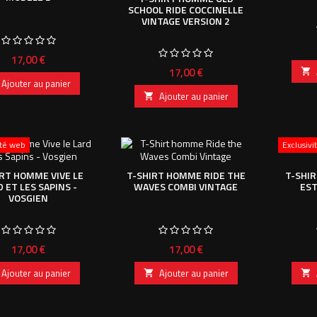
SCHOOL RIDE COCCINELLE
VINTAGE VERSION 2
Prix
17,00 €
Prix
17,00 €

Ajouter au panier
Ajouter au panier

ité web
Exclusiv
RT HOMME VIVE LE
T-SHIRT HOMME RIDE THE
T-SHI
 ET LES SAPINS -
WAVES COMBI VINTAGE
EST
VOSGIEN
Prix
Prix
17,00 €
17,00 €
Ajouter au panier
Ajouter au panier

