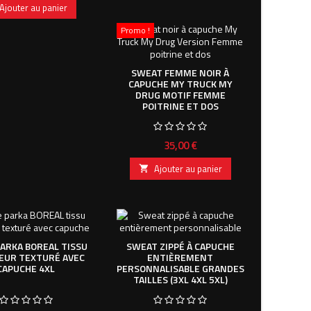
Ajouter au panier
Promo !
SWEAT FEMME NOIR À
CAPUCHE MY TRUCK MY
DRUG MOTIF FEMME
POITRINE ET DOS
Prix
35,00 €
Ajouter au panier

PARKA BOREAL TISSU
SWEAT ZIPPÉ À CAPUCHE
EUR TEXTURÉ AVEC
ENTIÈREMENT
CAPUCHE 4XL
PERSONNALISABLE GRANDES
TAILLES (3XL 4XL 5XL)