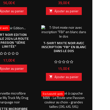
Prix
Prix
56,00 €
39,00 €
Ajouter au panier
Ajouter au panier

ité web
IRT NOIR EDITION
ALE 2024 LA ROUTE
 PASSION "SÉRIE
T-SHIRT MIXTE NOIR AVEC
LIMITÉE"
INSCRIPTION "FBI" EN BLANC
DANS LE DOS
Prix
17,00 €
Prix
15,00 €
Ajouter au panier
Ajouter au panier

Exclusivité web
ETTE MICROFIBRE