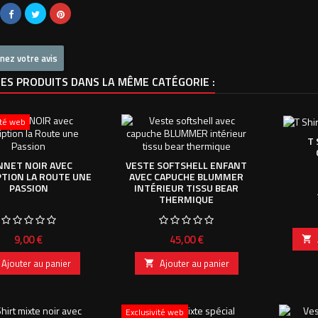
nez votre avis
ES PRODUITS DANS LA MÊME CATÉGORIE :
ité web
T
NNET NOIR AVEC
VESTE SOFTSHELL ENFANT
PTION LA ROUTE UNE
AVEC CAPUCHE BLUMMER
PASSION
INTÉRIEUR TISSU BEAR
THERMIQUE
Prix
Prix
9,00 €
45,00 €

Ajouter au panier
Ajouter au panier

Exclusivité web