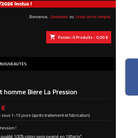
×
×
×
Bienvenue,
Connexion
ou
Créez votre compte
shopping_cart
Panier:
0
Produits - 0,00 €
iste
)
NOUVEAUTES
)
rt homme Biere La Pression
 €
 sous 1-15 jours (après traitement et fabrication)
ression !
e qualité 100% coton semi peigné en 185g/
m².