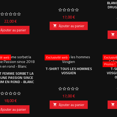
BLAN
DRUG
Prix
17,00 €
Prix
22,00 €
Ajouter au panier

Ajouter au panier

ité web
Exclusivité web
Exclusiv
Promo !
T-SHIRT TOUS LES HOMMES
T-S
VOSGIEN
VOSGI
T FEMME SORBET LA
O
UNE PASSION SINCE
OM EN ROND - BLANC
Prix
17,00 €
Prix
18,00 €
Ajouter au panier


Ajouter au panier