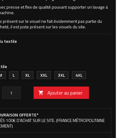
vec presse et flex de qualité pouvant supporter un lavage à
machine.
ne présent sur le visuel ne fait évidemment pas partie du
heté, il est juste présent sur les visuels du site.
u textile
tile
M
L
XL
XXL
3XL
4XL
Ajouter au panier

IVRAISON OFFERTE*
ÉS 100€ D'ACHAT SUR LE SITE. (FRANCE MÉTROPOLITAINE
EMENT)