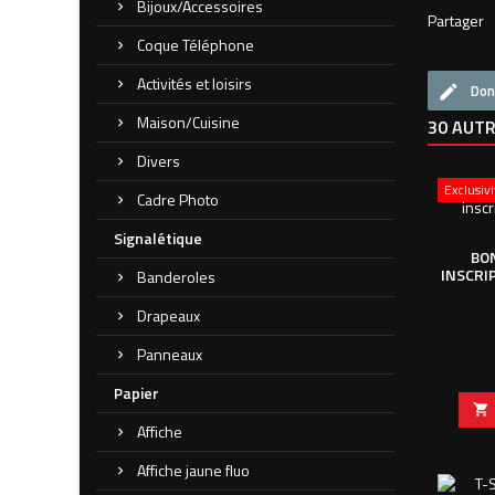
Bijoux/Accessoires
Partager
Coque Téléphone
Activités et loisirs
Don
Maison/Cuisine
30 AUTR
Divers
Exclusiv
Cadre Photo
Signalétique
BO
INSCRI
Banderoles
Drapeaux
Panneaux
Papier

Affiche
Affiche jaune fluo