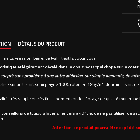
R
D
F
À
PTION
DÉTAILS DU PRODUIT
mme La Pression, bière. Ce t-shirt est fait pour vous !
oristique et légérement décalé dans le dos avec rappel chope sur le coeur.
e adapté sans problème à une autre addiction sur simple demande, de même 
alisé sur un t-shirt semi peigné 100% coton en 185g/
m²
, donc un t-shirt d
alité, très souple et très fin lui permettant des flocage de qualité tout en n
conseillons de toujours laver à l'envers à 40°c et de ne pas utiliser de sè
rt.
Attention, ce produit pourra être expédié so