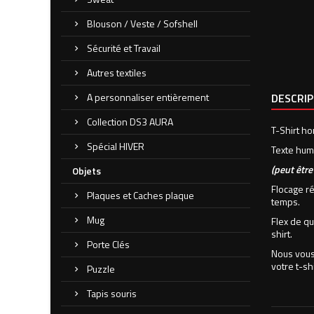
Blouson / Veste / Sofshell
Sécurité et Travail
Autres textiles
A personnaliser entièrement
DESCRI
Collection DS3 AURA
T-Shirt ho
Spécial HIVER
Texte hum
(peut êtr
Objets
Flocage ré
Plaques et Caches plaque
temps.
Mug
Flex de qu
shirt.
Porte Clés
Nous vous 
votre t-shi
Puzzle
Tapis souris