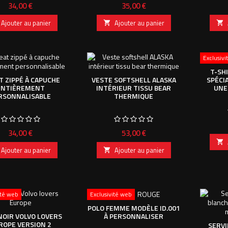
Prix
Prix
34,00 €
35,00 €
Ajouter au panier
Ajouter au panier


Exclusiv
T-SH
SPÉCI
 ZIPPÉ À CAPUCHE
VESTE SOFTSHELL ALASKA
UNE
ENTIÈREMENT
INTÉRIEUR TISSU BEAR
RSONNALISABLE
THERMIQUE
Prix
Prix
34,00 €
53,00 €

Ajouter au panier
Ajouter au panier

ité web
Exclusivité web
POLO FEMME MODÈLE ID.001
À PERSONNALISER
NOIR VOLVO LOVERS
ROPE VERSION 2
SERVI