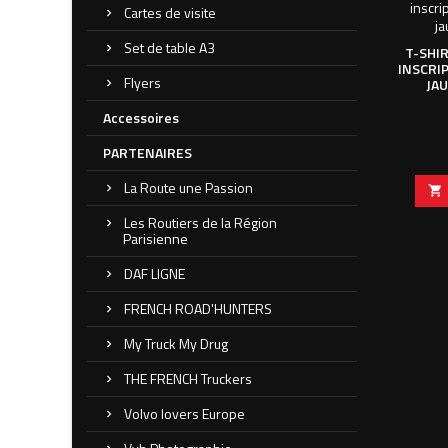
Cartes de visite
Set de table A3
T-SHI
INSCRI
Flyers
JAU
Accessoires
PARTENAIRES
La Route une Passion

Les Routiers de la Région
Parisienne
DAF LIGNE
FRENCH ROAD'HUNTERS
My Truck My Drug
THE FRENCH Truckers
Volvo lovers Europe