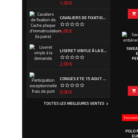
Prix
1,00 €

CAVALIERS DE FIXATION DE CACHE PLAQUE D'IMMATRICULATION (LA PAIRE)
Prix
4,00 €
SWEAT
LISERET VINYLE À LA DEMANDE
PE
Prix
2,00 €
CONGES ETE 15 AOUT - 7 SEPTEMBRE
Prix
0,00 €

TOUTES LES MEILLEURES VENTES

Exclusiv
POLO 
EU