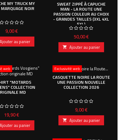
CHE MY TRUCK MY
SWEAT ZIPPÉ À CAPUCHE
 MARQUAGE NOIR
MAN - LA ROUTE UNE
PASSION COULEUR AU CHOIX
- GRANDES TAILLES (3XL 4XL
5XL)
Prix
9,00 €
Prix
50,00 €
Ajouter au panier
Ajouter au panier

ité web
Exclusivité web
CASQUETTE NOIRE LA ROUTE
UNE PASSION NOUVELLE
HIRT "MOTARDS
COLLECTION 2026
ENS" COLLECTION
RIGINALE MD
Prix
9,00 €
Prix
19,90 €
Ajouter au panier

Ajouter au panier