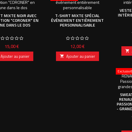
VESTE
INTÉRI
RT MIXTE NOIR AVEC
T-SHIRT MIXTE SPÉCIAL
PTION "CORONER" EN
ÉVÉNEMENT ENTIÈREMENT
NE DANS LE DOS
PERSONNALISABLE
Prix
Prix
15,00 €
12,00 €

Ajouter au panier
Ajouter au panier

Exclusiv
SWEAT
RENAU
PASSIO
- GRAND