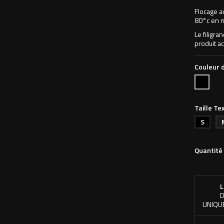
Flocage a
80°c en 
Le filigra
produit ac
Couleur d
Noir
Taille Tex
S
Quantité
L
D
UNIQU