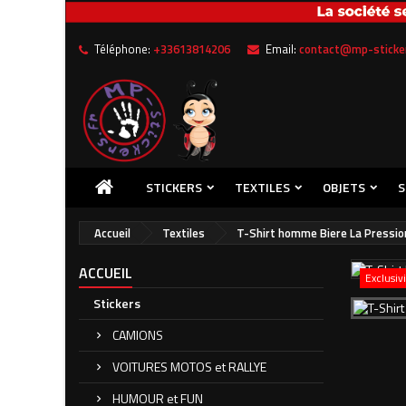
Me
((
C
Téléphone:
+33613814206
Email:
contact@mp-sticker
Vou
((l
STICKERS
TEXTILES
OBJETS
S
Accueil
Textiles
T-Shirt homme Biere La Pressio
ACCUEIL
Exclusiv
Stickers
CAMIONS
VOITURES MOTOS et RALLYE
HUMOUR et FUN