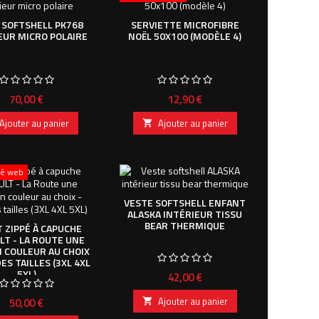
 SOFTSHELL PK768
SERVIETTE MICROFIBRE
EUR MICRO POLAIRE
NOËL 50X100 (MODÈLE 4)
Prix
Prix
70,00 €
12,90 €
Ajouter au panier
Ajouter au panier

ité web
VESTE SOFTSHELL ENFANT
ALASKA INTÉRIEUR TISSU
BEAR THERMIQUE
 ZIPPÉ À CAPUCHE
LT - LA ROUTE UNE
N COULEUR AU CHOIX
ES TAILLES (3XL 4XL
5XL)
Prix
42,00 €
Prix
Ajouter au panier
50,00 €
