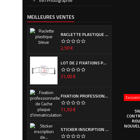
Vvh Photographie
MEILLEURES VENTES
RACLETTE PLASTIQUE BLEUE (OU VERTE SUIVANT ARRIVAGE)
Prix
2,50 €
LOT DE 2 FIXATIONS PROFESSIONNELLES DE CACHE PLAQUE D'IMMATRICULATION
Prix
21,00 €
FIXATION PROFESSIONNELLE DE CACHE PLAQUE D'IMMATRICULATION
Exclusiv
Prix
11,50 €
SW
CONTR
ROU
NOUVEL
STICKER INSCRIPTION DE CALANDRE PEUGEOT POUR 308 PHASE I ET II