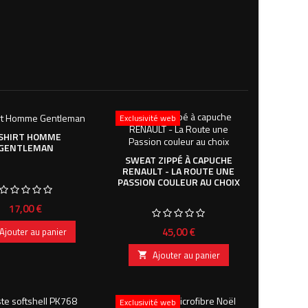
Exclusivité web
 SHIRT HOMME
GENTLEMAN
SWEAT ZIPPÉ À CAPUCHE
RENAULT - LA ROUTE UNE
PASSION COULEUR AU CHOIX
Prix
17,00 €
Prix
45,00 €
Ajouter au panier
Ajouter au panier

Exclusivité web