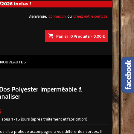
×
×
×
Bienvenue,
Connexion
ou
Créez votre compte
shopping_cart
Panier:
0
Produits - 0,00 €
iste
)
NOUVEAUTES
)
 Dos Polyester Imperméable à
nnaliser
€
 sous 1-15 jours (après traitement et fabrication)
os ultra pratique accompagnera vos différentes sorties. Il