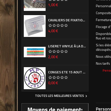
Prix
1,00 €
Personnali
Compositio
Fermeture 
CAVALIERS DE FIXATION DE CACHE PLAQUE D'IMMATRICULATION (LA PAIRE)
Flocage d'
Prix
4,00 €
Disponible
fluo et ros
Si les él
LISERET VINYLE À LA DEMANDE
découpés e
Prix
Nous utili
2,00 €
Nos tarifs
Pense
CONGES ETE 15 AOUT - 7 SEPTEMBRE
Prix
0,00 €
TOUTES LES MEILLEURES VENTES

Personn