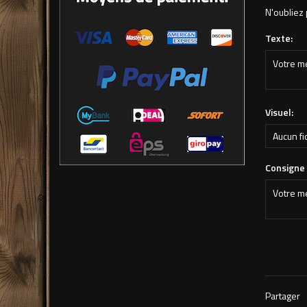
N'oubliez 
Texte:
Visuel:
Aucun fi
Consigne é
Partager