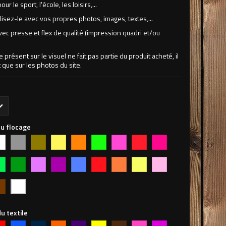
our le sport, l'école, les loisirs,...
isez-le avec vos propres photos, images, textes,...
vec presse et flex de qualité (impression quadri et/ou
.
ne présent sur le visuel ne fait pas partie du produit acheté, il
 que sur les photos du site.
du flocage
ti-
Argent
Or
Jaune
Orange
Vert
Rose
Rouge
Framboise
ore
Fluo
Fluo
Fluo
Fluo
Fluo
t
Vert
Lilas
Violet
Bleu
Rouge
Orange
Jaune
Rose
pression
mme
Fonçé
Citron
un
Blanc
u textile
uge
Bleu
Bleu
Orange
Violet
Jaune
Chocolat
Rose
Fuschia