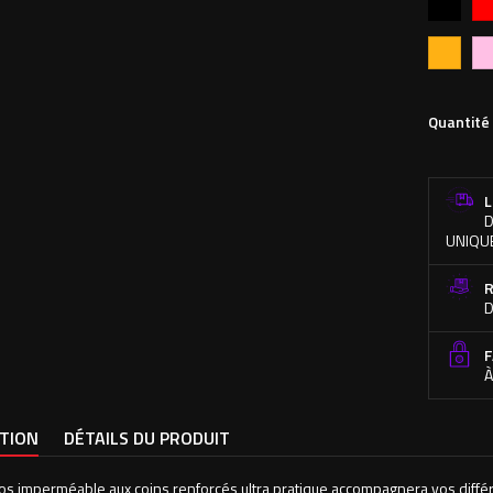
Orange
Ro
fluo
Quantité
L
D
UNIQU
R
D
F
À
PTION
DÉTAILS DU PRODUIT
os imperméable aux coins renforcés ultra pratique accompagnera vos différentes 