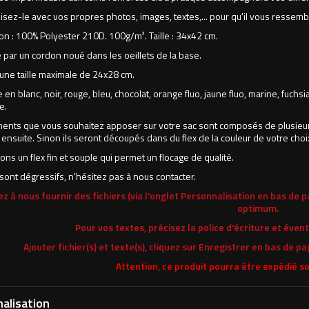
sez-le avec vos propres photos, images, textes,... pour qu'il vous ressemb
n : 100% Polyester 210D. 100g/m². Taille : 34x42 cm.
par un cordon noué dans les oeillets de la base.
une taille maximale de 24x28 cm.
 en blanc, noir, rouge, bleu, chocolat, orange fluo, jaune fluo, marine, fuchsia
e.
éments que vous souhaitez apposer sur votre sac sont composés de plusieur
nsuite. Sinon ils seront découpés dans du flex de la couleur de votre choi
sons un flex fin et souple qui permet un flocage de qualité.
 sont dégressifs, n'hésitez pas à nous contacter.
z à nous fournir des fichiers (via l'onglet Personnalisation en bas de p
optimum.
Pour vos textes, précisez la police d'écriture et éve
Ajouter fichier(s) et texte(s), cliquez sur Enregistrer en bas de p
Attention, ce produit pourra être expédié so
alisation