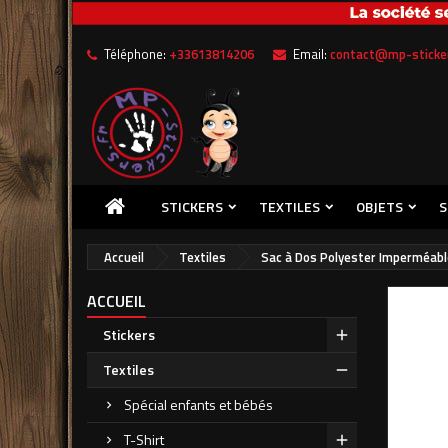
Me
((
C
Téléphone:
+33613814206
Email:
contact@mp-sticker
Vou
((l
STICKERS
TEXTILES
OBJETS
S
Accueil
Textiles
Sac à Dos Polyester Imperméabl
ACCUEIL
Stickers
Textiles
Spécial enfants et bébés
T-Shirt