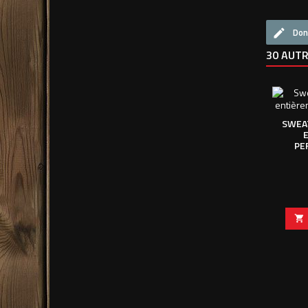
Don
30 AUTR
SWEAT
PE
