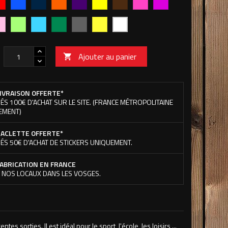
royal
navy
fluo
se
Citron
Bleu
Vert
Gris
Jaune
Blanc
vert
océan
Kelly
Fluo
Ajouter au panier

IVRAISON OFFERTE*
ÉS 100€ D'ACHAT SUR LE SITE. (FRANCE MÉTROPOLITAINE
EMENT)
ACLETTE OFFERTE*
ÉS 50€ D'ACHAT DE STICKERS UNIQUEMENT.
ABRICATION EN FRANCE
 NOS LOCAUX DANS LES VOSGES.
sorties. Il est idéal pour le sport, l'école, les loisirs,...