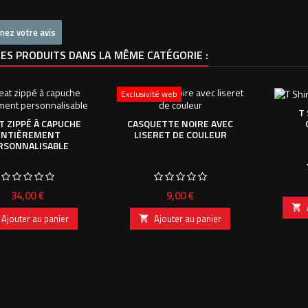
nez votre avis
ES PRODUITS DANS LA MÊME CATÉGORIE :
Exclusivité web
T
 ZIPPÉ À CAPUCHE
CASQUETTE NOIRE AVEC
ENTIÈREMENT
LISERET DE COULEUR
RSONNALISABLE
Prix
Prix
34,00 €
9,00 €

Ajouter au panier
Ajouter au panier
