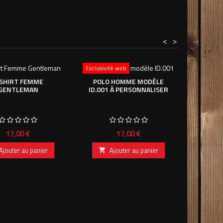
<
>
Exclusivité web
 SHIRT FEMME
POLO HOMME MODÈLE
GENTLEMAN
ID.001 À PERSONNALISER
BODY
COURTES
Prix
Prix
17,00 €
17,00 €
Ajouter au panier
Ajouter au panier

A
