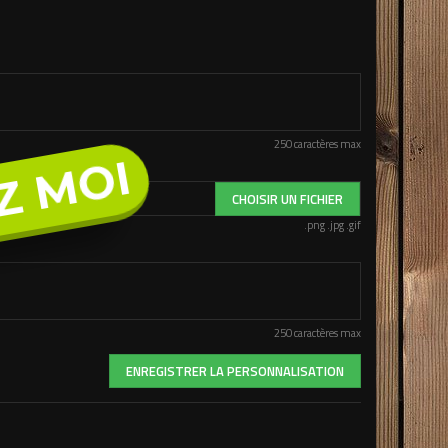
250 caractères max
Z MOI
CHOISIR UN FICHIER
.png .jpg .gif
250 caractères max
ENREGISTRER LA PERSONNALISATION