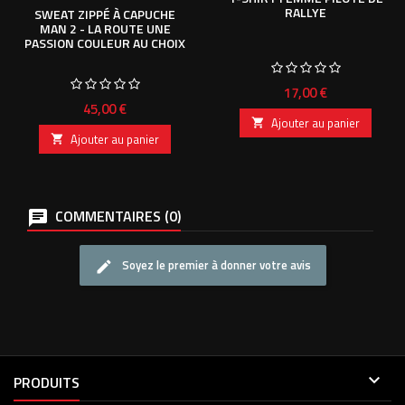
RALLYE
SWEAT ZIPPÉ À CAPUCHE
MAN 2 - LA ROUTE UNE
PASSION COULEUR AU CHOIX
Prix
17,00 €
Prix
45,00 €
Ajouter au panier

Ajouter au panier

COMMENTAIRES (0)
Soyez le premier à donner votre avis

PRODUITS