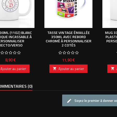
30ML (11OZ) BLANC
TASSE VINTAGE ÉMAILLÉE
MUG 33
IQUE INCASSABLE À
350ML AVEC REBORD
PLASTI
ERSONNALISER
CHROMÉ À PERSONNALISER
PERSO
RECTO/VERSO
2 COTÉS
Prix
Prix
8,90 €
11,90 €
Ajouter au panier
Ajouter au panier


MMENTAIRES (0)
Soyez le premier à donner vo