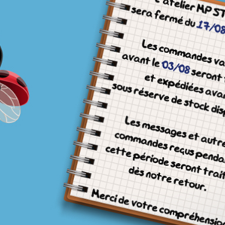
Pour vos textes, précisez la police d'écriture et éve
Pensez à préciser en Commentaire toutes
Ajouter fichier(s) et texte(s), cliquez sur Enregistrer en bas de p
Attention, ce produit pourra être expédié so
alisation
pas de sauvegarder votre personnalisation pour pouvoir l'ajouter au panier
scrire:
go:
chier sélectionné
go 2:
chier sélectionné