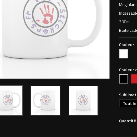
Mug blanc
Incassabl
330ml.
Boite cad
Couleur
Blanc
Couleur 
Ro
Noir
vif
Sublimat
Tout le
Quantité