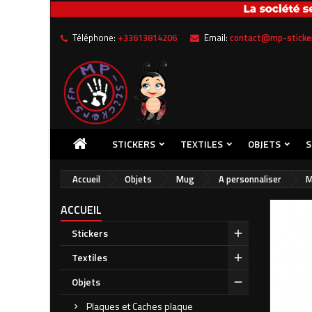
Me
Cr
C
Téléphone:
+33613814206
Email:
contact@mp-sticker
add_circle_outline
Vou
Nom
STICKERS
TEXTILES
OBJETS
S
Accueil
Objets
Mug
A personnaliser
M
ACCUEIL
Stickers
Textiles
Objets
Plaques et Caches plaque