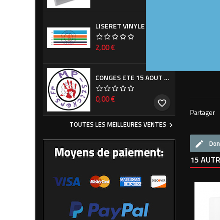
Consignes 
LISERET VINYLE À LA DEMANDE
Prix
2,00 €
favorite_border
CONGES ETE 15 AOUT - 7 SEPTEMBRE
Prix
0,00 €
favorite_border
Partager
TOUTES LES MEILLEURES VENTES

Don
15 AUTR