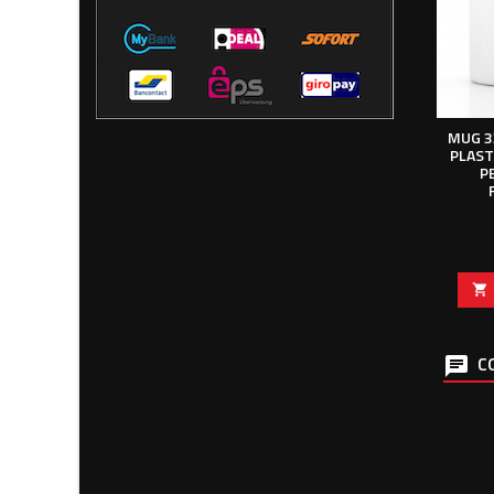
MUG 3
PLAST
P

CO