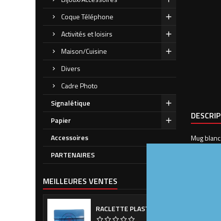
Coque Téléphone
Activités et loisirs
Maison/Cuisine
Divers
Cadre Photo
Signalétique
DESCRI
Papier
Accessoires
Mug blanc 
Mug incass
PARTENAIRES
Lavage à 
Contenanc
MEILLEURES VENTES
Boite cade
Pensez à
RACLETTE PLASTIQUE BLEUE (OU VERTE SUIVANT ARRIVAGE)