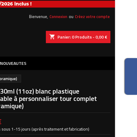
×
×
×
Bienvenue,
Connexion
ou
Créez votre compte
shopping_cart
Panier:
0
Produits - 0,00 €
n
NOUVEAUTES
s
noramique)
30ml (11oz) blanc plastique
able à personnaliser tour complet
ramique)
€
 sous 1-15 jours (après traitement et fabrication)