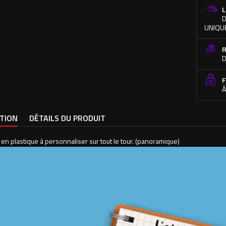
L
D
UNIQU
R
D
F
À
PTION
DÉTAILS DU PRODUIT
en plastique à personnaliser sur tout le tour. (panoramique)
able, parfait pour vos enfants qui pourront profiter comme "les grands" d
la main de préférence.
e de 330ml (11oz).
au incluse.
 nous fournir les fichiers (via l'onglet Personnalisation en bas de page
résultat optimum.