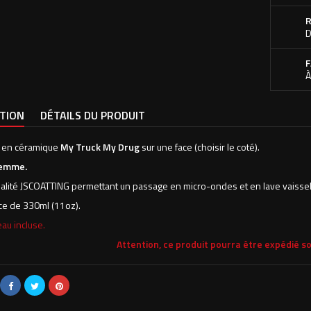
R
D
F
À
PTION
DÉTAILS DU PRODUIT
 en céramique
My Truck My Drug
sur une face (choisir le coté).
femme.
alité JSCOATTING permettant un passage en micro-ondes et en lave vaissel
e de 330ml (11oz).
au incluse.
Attention, ce produit pourra être expédié so