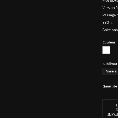
Mug BLAN
Version 
Passage m
330ml.
Boite cad
Couleur
Blanc
Sublimat
Anse à 
Quantité
L
D
UNIQU