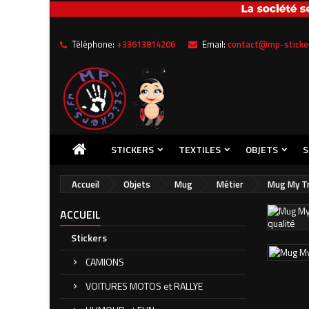
Me
((
C
Téléphone:
+33613814206
Email:
contact@mp-sticker
Vou
((l
STICKERS
TEXTILES
OBJETS
S
Accueil
Objets
Mug
Métier
Mug My Tr
ACCUEIL
Stickers
CAMIONS
VOITURES MOTOS et RALLYE