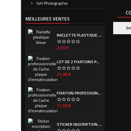
Vvh Photographie
CO
MEILLEURES VENTES
So
RACLETTE PLASTIQUE BLEUE (OU VERTE SUIVANT ARRIVAGE)
Prix
2,50 €
LOT DE 2 FIXATIONS PROFESSIONNELLES DE CACHE PLAQUE D'IMMATRICULATION
Prix
21,00 €
FIXATION PROFESSIONNELLE DE CACHE PLAQUE D'IMMATRICULATION
Prix
11,50 €
STICKER INSCRIPTION DE CALANDRE PEUGEOT POUR 308 PHASE I ET II