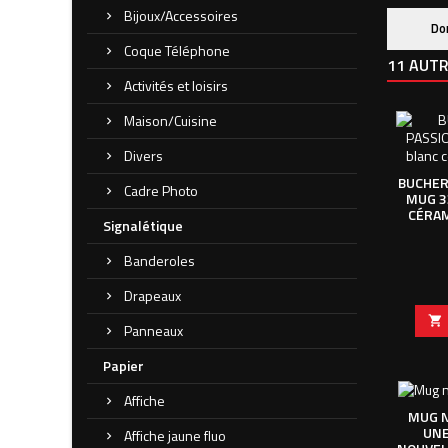
Bijoux/Accessoires
Do
Coque Téléphone
11 AUTR
Activités et loisirs
Maison/Cuisine
Divers
BUCHER
Cadre Photo
MUG 3
CÉRAM
Signalétique
Banderoles
Drapeaux

Panneaux
Papier
Affiche
MUG N
UNE
Affiche jaune fluo