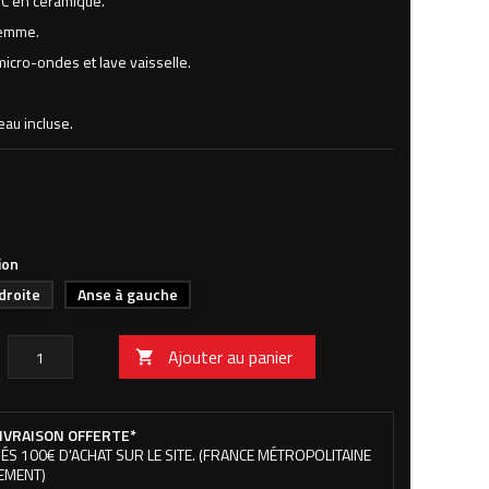
C en céramique.
femme.
icro-ondes et lave vaisselle.
eau incluse.
ion
droite
Anse à gauche
Ajouter au panier

IVRAISON OFFERTE*
ÉS 100€ D'ACHAT SUR LE SITE. (FRANCE MÉTROPOLITAINE
EMENT)