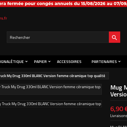
s listes d'envies
title))
onnexion
s.fr
s devez être connecté pour ajouter des produits à votre liste d'envies.
abel))

Créer une nouvelle l
add_circle_outline
((cancelText))
((loginText)
IGNALÉTIQUE
PAPIER
ACCESSOIRES
PARTENAIRES
((cancelText))
((createText)
uck My Drug 330ml BLANC Version femme céramique top qualité
Mug M
Versi
6,90 
Livraisons