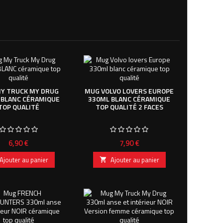
Y TRUCK MY DRUG
MUG VOLVO LOVERS EUROPE
 BLANC CÉRAMIQUE
330ML BLANC CÉRAMIQUE
TOP QUALITÉ
TOP QUALITÉ 2 FACES
Prix
Prix
6,90 €
7,90 €
Ajouter au panier
Ajouter au panier
