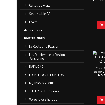
NOUVEL
Cartes de visite
Set de table A3
Flyers

Accessoires
PARTENAIRES
La Route une Passion
Les Routiers de la Région
Parisienne
DAF LIGNE
MUG M
330ML 
FRENCH ROAD'HUNTERS
NOI
My Truck My Drug
THE FRENCH Truckers
Volvo lovers Europe
