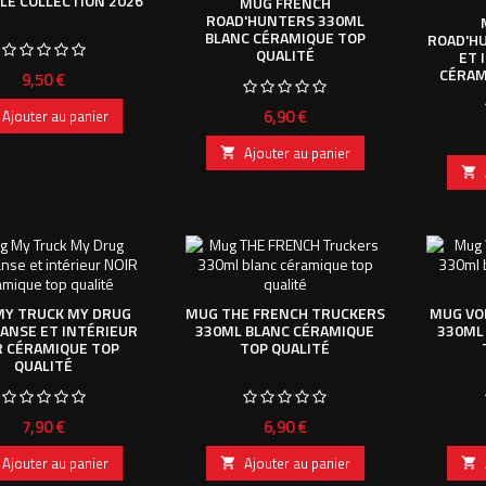
LE COLLECTION 2026
MUG FRENCH
ROAD'HUNTERS 330ML
BLANC CÉRAMIQUE TOP
ROAD'H
QUALITÉ
ET 
CÉRAM
Prix
9,50 €
Prix
6,90 €
Ajouter au panier
Ajouter au panier


Y TRUCK MY DRUG
MUG THE FRENCH TRUCKERS
MUG VO
ANSE ET INTÉRIEUR
330ML BLANC CÉRAMIQUE
330ML
R CÉRAMIQUE TOP
TOP QUALITÉ
QUALITÉ
Prix
Prix
7,90 €
6,90 €
Ajouter au panier
Ajouter au panier

