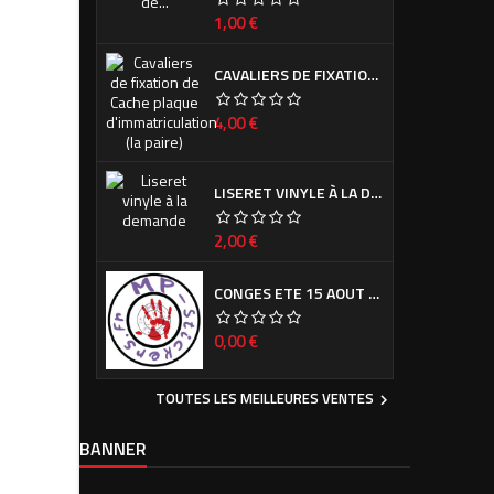
Prix
1,00 €
CAVALIERS DE FIXATION DE CACHE PLAQUE D'IMMATRICULATION (LA PAIRE)
Prix
4,00 €
LISERET VINYLE À LA DEMANDE
Prix
2,00 €
CONGES ETE 15 AOUT - 7 SEPTEMBRE
Prix
0,00 €
TOUTES LES MEILLEURES VENTES

BANNER