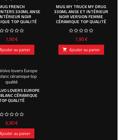
MUG FRENCH
MUG MY TRUCK MY DRUG
UNTERS 330ML ANSE
330ML ANSE ET INTÉRIEUR
INTÉRIEUR NOIR
NOIR VERSION FEMME
IQUE TOP QUALITÉ
CÉRAMIQUE TOP QUALITÉ
Prix
Prix
7,90 €
7,90 €
Ajouter au panier
Ajouter au panier

LVO LOVERS EUROPE
 BLANC CÉRAMIQUE
TOP QUALITÉ
Prix
6,90 €
Ajouter au panier