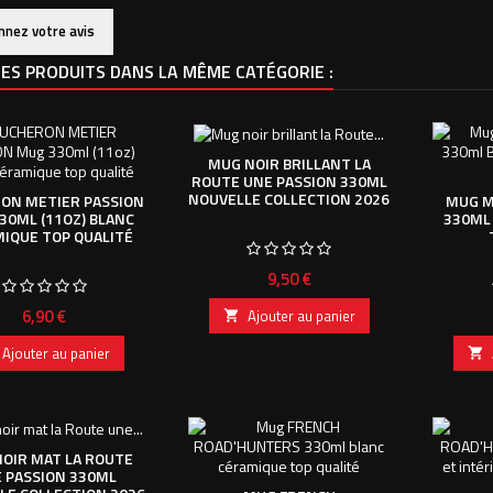
nnez votre avis
ES PRODUITS DANS LA MÊME CATÉGORIE :
MUG NOIR BRILLANT LA
ROUTE UNE PASSION 330ML
NOUVELLE COLLECTION 2026
ON METIER PASSION
MUG M
30ML (11OZ) BLANC
330ML
IQUE TOP QUALITÉ
Prix
9,50 €
Prix
6,90 €
Ajouter au panier

Ajouter au panier

OIR MAT LA ROUTE
 PASSION 330ML