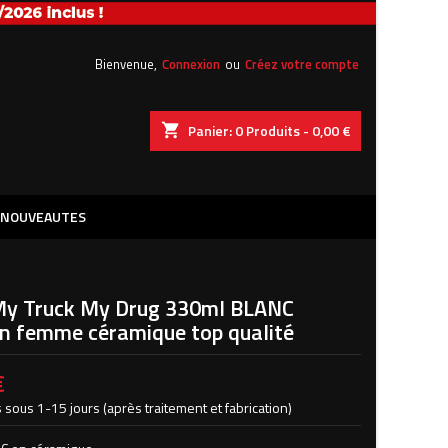
×
×
×
Bienvenue,
Connexion
ou
Créez votre compte
shopping_cart
Panier:
0
Produits - 0,00 €
iste
)
NOUVEAUTES
)
y Truck My Drug 330ml BLANC
on femme céramique top qualité
€
 sous 1-15 jours (après traitement et fabrication)