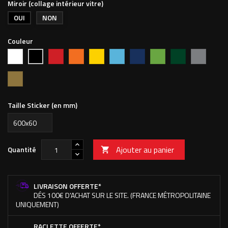
Miroir (collage intérieur vitre)
OUI
NON
Couleur
Blanc
Rouge
Orange
Jaune
Bleu
Bleu
Vert
Vert
Argent
Noir
vif
clair
foncé
pomme
forêt
Or
Taille Sticker (en mm)
Ajouter au panier
Quantité

LIVRAISON OFFERTE*
DÉS 100€ D'ACHAT SUR LE SITE. (FRANCE MÉTROPOLITAINE
UNIQUEMENT)
RACLETTE OFFERTE*