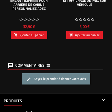
ENCART IMPRIMÉ POUR
KIT AFFICHAGE DE PRIX SUR
ARRIÈRE DE CABINE
VÉHICULE
PERSONNALISÉ ADSC
Prix
Prix
32,50 €
3,00 €
Ajouter au panier
Ajouter au panier


COMMENTAIRES (0)
Soyez le premier à donner votre avis

PRODUITS