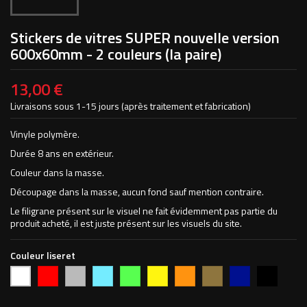
Stickers de vitres SUPER nouvelle version
600x60mm - 2 couleurs (la paire)
13,00 €
Livraisons sous 1-15 jours (après traitement et fabrication)
Vinyle polymère.
Durée 8 ans en extérieur.
Couleur dans la masse.
Découpage dans la masse, aucun fond sauf mention contraire.
Le filigrane présent sur le visuel ne fait évidemment pas partie du
produit acheté, il est juste présent sur les visuels du site.
Couleur liseret
Rouge
Argent
Bleu
Vert
Jaune
Orange
Or
Bleu
Noir
Blanc
vif
clair
pomme
foncé