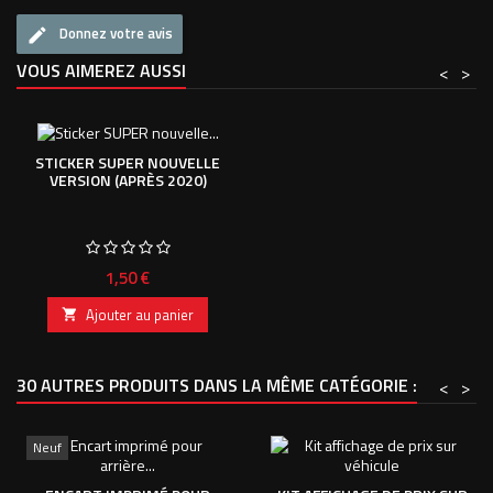
Donnez votre avis
VOUS AIMEREZ AUSSI
<
>
STICKER SUPER NOUVELLE
VERSION (APRÈS 2020)
Prix
1,50 €
Ajouter au panier

30 AUTRES PRODUITS DANS LA MÊME CATÉGORIE :
<
>
Neuf