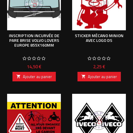
INSCRIPTION INCURVÉE DE
STICKER MÉCANO MINION
PARE BRISE VOLVO LOVERS
AVEC LOGO DS
EUROPE 855X160MM
Prix
Prix
14,50 €
2,25 €
Ajouter au panier
Ajouter au panier

