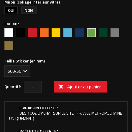
Miroir (collage intérieur vitre)
OUI
NON
Couleur
Blanc
Noir
Rouge
Orange
Jaune
Bleu
Bleu
Vert
Argent
Vert
vif
clair
foncé
forêt
pomme
Or
Taille Sticker (en mm)
Ajouter au panier
Quantité

LIVRAISON OFFERTE*
DÉS 100€ D'ACHAT SUR LE SITE. (FRANCE MÉTROPOLITAINE
UNIQUEMENT)
RACLETTE OFFERTE*