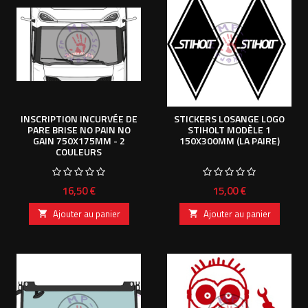
INSCRIPTION INCURVÉE DE
STICKERS LOSANGE LOGO
PARE BRISE NO PAIN NO
STIHOLT MODÈLE 1
GAIN 750X175MM - 2
150X300MM (LA PAIRE)
COULEURS
Prix
Prix
16,50 €
15,00 €
Ajouter au panier
Ajouter au panier

