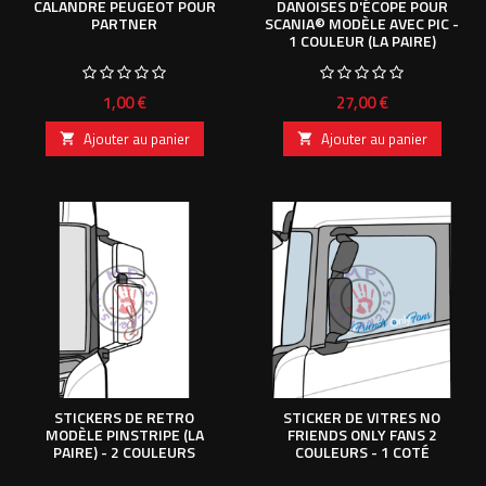
CALANDRE PEUGEOT POUR
DANOISES D'ÉCOPE POUR
PARTNER
SCANIA© MODÈLE AVEC PIC -
1 COULEUR (LA PAIRE)
Prix
Prix
1,00 €
27,00 €
Ajouter au panier
Ajouter au panier


STICKERS DE RETRO
STICKER DE VITRES NO
MODÈLE PINSTRIPE (LA
FRIENDS ONLY FANS 2
PAIRE) - 2 COULEURS
COULEURS - 1 COTÉ