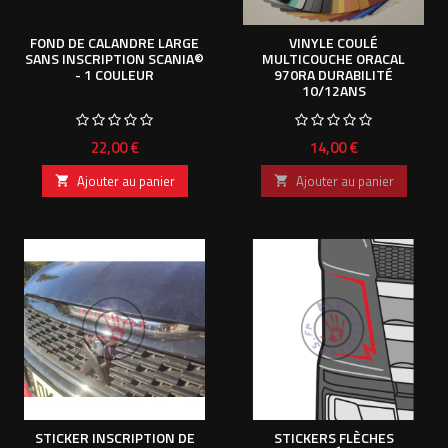
FOND DE CALANDRE LARGE
VINYLE COULÉ
SANS INSCRIPTION SCANIA©
MULTICOUCHE ORACAL
- 1 COULEUR
970RA DURABILITÉ
10/12ANS
Prix
Prix
22,00 €
14,00 €
Ajouter au panier
Ajouter au panier


STICKER INSCRIPTION DE
STICKERS FLÈCHES