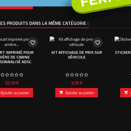
Ajouter au panier
ES PRODUITS DANS LA MÊME CATÉGORIE :
favorite_border
favorite_border
RT IMPRIMÉ POUR
KIT AFFICHAGE DE PRIX SUR
STICKER
IÈRE DE CABINE
VÉHICULE
SONNALISÉ ADSC
Prix
Prix
32,50 €
3,00 €
Ajouter au panier
Ajouter au panier

