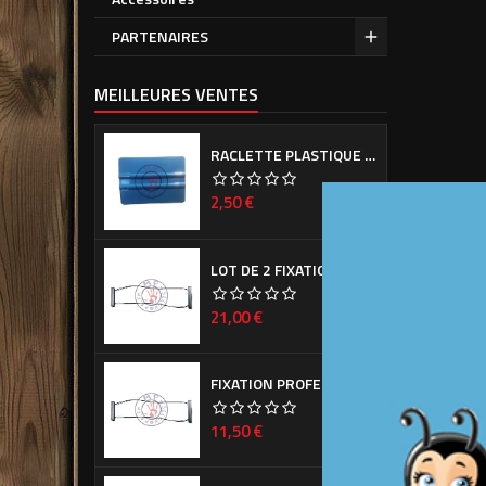
PARTENAIRES
MEILLEURES VENTES
RACLETTE PLASTIQUE BLEUE (OU VERTE SUIVANT ARRIVAGE)
Prix
2,50 €
favorite_border
LOT DE 2 FIXATIONS PROFESSIONNELLES DE CACHE PLAQUE D'IMMATRICULATION
Prix
21,00 €
favorite_border
FIXATION PROFESSIONNELLE DE CACHE PLAQUE D'IMMATRICULATION
DESCRI
Prix
11,50 €
favorite_border
Sigle
SUP