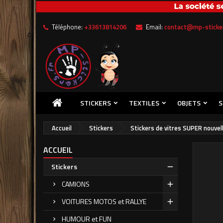
Me
Cr
C
Téléphone:
+33613814206
Email:
contact@mp-sticker
add_circle_outline
Vou
Nom
STICKERS
TEXTILES
OBJETS
S
Accueil
Stickers
Stickers de vitres SUPER nouvell
ACCUEIL
Stickers
CAMIONS
VOITURES MOTOS et RALLYE
HUMOUR et FUN