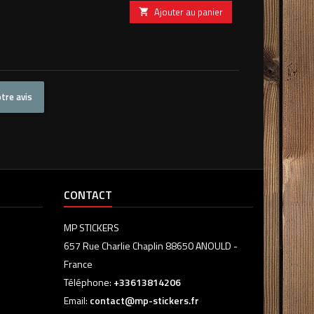
Ajouter au panier

tre avis
CONTACT
MP STICKERS
657 Rue Charlie Chaplin 88650 ANOULD -
France
Téléphone:
+33613814206
Email:
contact@mp-stickers.fr