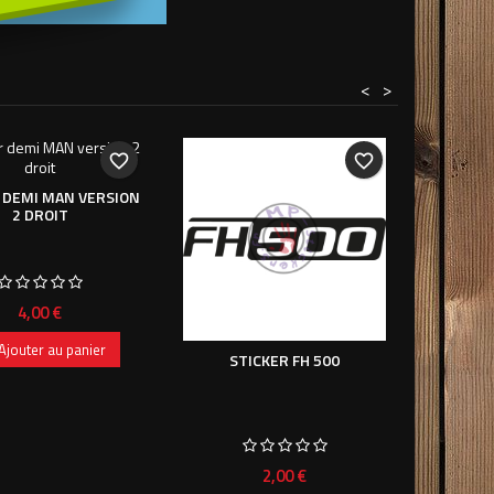
<
>
favorite_border
favorite_border
STIC
OLDSCHOO
 DEMI MAN VERSION
2 DROIT
Prix
4,00 €
A

Ajouter au panier
STICKER FH 500
Prix
2,00 €