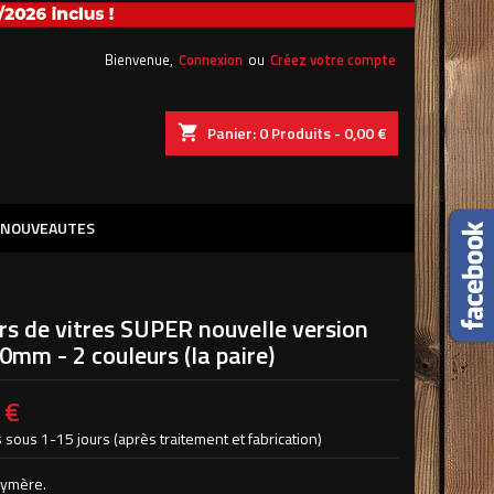
×
×
×
Bienvenue,
Connexion
ou
Créez votre compte
shopping_cart
Panier:
0
Produits - 0,00 €
n
NOUVEAUTES
s
rs de vitres SUPER nouvelle version
mm - 2 couleurs (la paire)
 €
 sous 1-15 jours (après traitement et fabrication)
lymère.