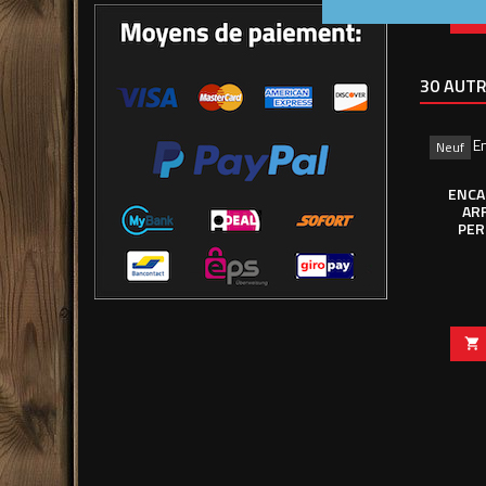

30 AUTR
Neuf
ENCA
ARR
PER
