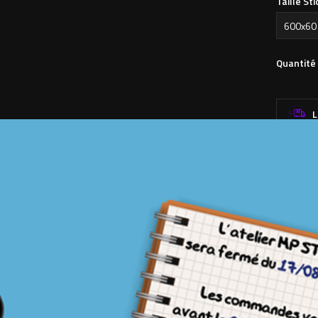
Taille St
Quantité
L
D
UNIQU
R
D
F
À
PTION
DÉTAILS DU PRODUIT
ER
ici en
2 couleurs
en vinyle de qualité, entièrement découpé dans la mas