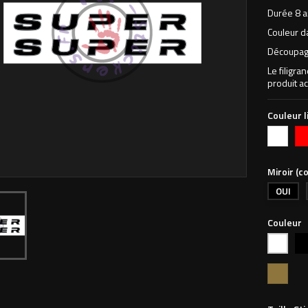
Durée 8 a
Couleur d
Découpage
Le filigra
produit ac
Couleur l
Blanc
Ro
vif
Miroir (co
OUI
Couleur
Noi
Blanc
Or