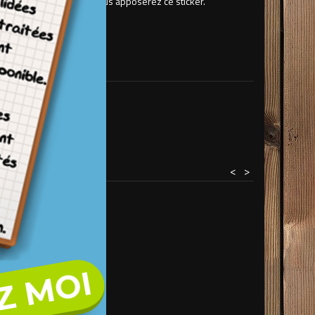
a le support sur lequel vous apposerez ce sticker.
rs en monomère)
<
>
Z MOI