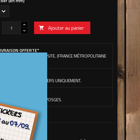
icker (en mm)
Ajouter au panier

IVRAISON OFFERTE*
ÉS 100€ D'ACHAT SUR LE SITE. (FRANCE MÉTROPOLITAINE
EMENT)
ACLETTE OFFERTE*
ÉS 50€ D'ACHAT DE STICKERS UNIQUEMENT.
ABRICATION EN FRANCE
 NOS LOCAUX DANS LES VOSGES.
se, sans fond.