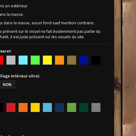
ns en extérieur.
ans la masse.
 dans la masse, aucun fond sauf mention contraire.
ne présent sur le visuel ne fait évidemment pas partie du
heté, il est juste présent sur les visuels du site.
iseret
uge
Argent
Bleu
Vert
Orange
Or
Bleu
Noir
Jaune
clair
pomme
foncé
llage intérieur vitre)
NON
r
Rouge
Orange
Jaune
Bleu
Bleu
Vert
Vert
Argent
vif
clair
foncé
pomme
forêt