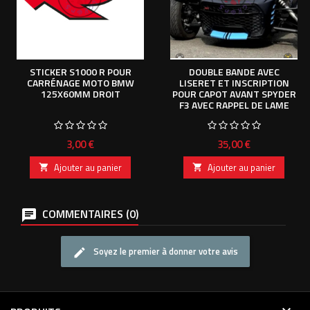
STICKER S1000 R POUR
DOUBLE BANDE AVEC
CARRÉNAGE MOTO BMW
LISERET ET INSCRIPTION
125X60MM DROIT
POUR CAPOT AVANT SPYDER
F3 AVEC RAPPEL DE LAME
Prix
Prix
3,00 €
35,00 €
Ajouter au panier
Ajouter au panier


COMMENTAIRES (0)
Soyez le premier à donner votre avis