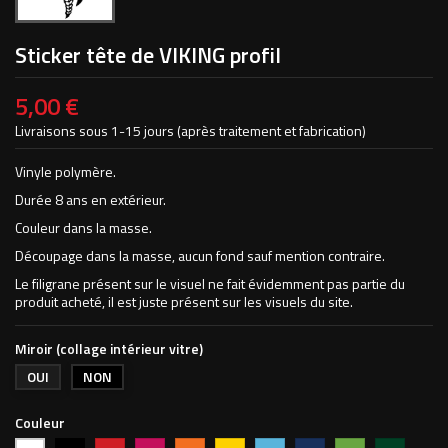
Sticker tête de VIKING profil
5,00 €
Livraisons sous 1-15 jours (après traitement et fabrication)
Vinyle polymère.
Durée 8 ans en extérieur.
Couleur dans la masse.
Découpage dans la masse, aucun fond sauf mention contraire.
Le filigrane présent sur le visuel ne fait évidemment pas partie du
produit acheté, il est juste présent sur les visuels du site.
Miroir (collage intérieur vitre)
OUI
NON
Couleur
Noir
Rouge
Magenta
Orange
Jaune
Bleu
Bleu
Vert
Vert
Blanc