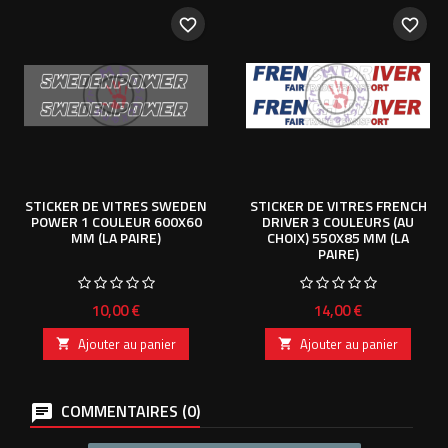
favorite_border
favorite_border
STICKER DE VITRES SWEDEN
STICKER DE VITRES FRENCH
POWER 1 COULEUR 600X60
DRIVER 3 COULEURS (AU
MM (LA PAIRE)
CHOIX) 550X85 MM (LA
PAIRE)
Prix
Prix
10,00 €
14,00 €
Ajouter au panier
Ajouter au panier


COMMENTAIRES (0)