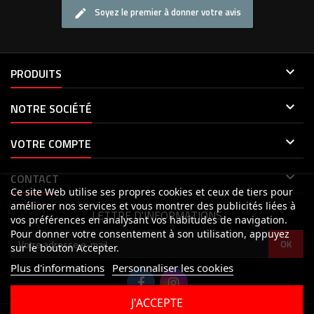
Soyez le premier à donner votre avis

PRODUITS

NOTRE SOCIÉTÉ

VOTRE COMPTE

CONTACT
Ce site Web utilise ses propres cookies et ceux de tiers pour
améliorer nos services et vous montrer des publicités liées à
LETTRE D'INFORMATIONS
vos préférences en analysant vos habitudes de navigation.
Pour donner votre consentement à son utilisation, appuyez
sur le bouton Accepter.
Plus d'informations
Personnaliser les cookies
J'ACCEPTE