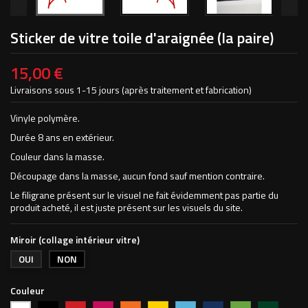
Sticker de vitre toile d'araignée (la paire)
15,00 €
Livraisons sous 1-15 jours (après traitement et fabrication)
Vinyle polymère.
Durée 8 ans en extérieur.
Couleur dans la masse.
Découpage dans la masse, aucun fond sauf mention contraire.
Le filigrane présent sur le visuel ne fait évidemment pas partie du
produit acheté, il est juste présent sur les visuels du site.
Miroir (collage intérieur vitre)
OUI
NON
Couleur
Noir
Rouge
Magenta
Orange
Jaune
Bleu
Bleu
Vert
Vert
Blanc