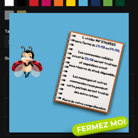
vif
clair
foncé
pomme
forêt
Argent
Or
Taille Sticker (en mm)
Ajouter au panier
Quantité

LIVRAISON OFFERTE*
DÉS 100€ D'ACHAT SUR LE SITE. (FRANCE MÉTROPOLITAINE
UNIQUEMENT)
RACLETTE OFFERTE*
DÉS 50€ D'ACHAT DE STICKERS UNIQUEMENT.
FERMEZ MOI
FABRICATION EN FRANCE
À NOS LOCAUX DANS LES VOSGES.