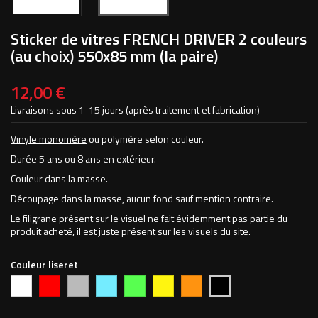
Sticker de vitres FRENCH DRIVER 2 couleurs
(au choix) 550x85 mm (la paire)
12,00 €
Livraisons sous 1-15 jours (après traitement et fabrication)
Vinyle monomère
ou polymère selon couleur.
Durée 5 ans ou 8 ans en extérieur.
Couleur dans la masse.
Découpage dans la masse, aucun fond sauf mention contraire.
Le filigrane présent sur le visuel ne fait évidemment pas partie du
produit acheté, il est juste présent sur les visuels du site.
Couleur liseret
Blanc
Rouge
Argent
Bleu
Vert
Jaune
Orange
Noir
vif
clair
pomme