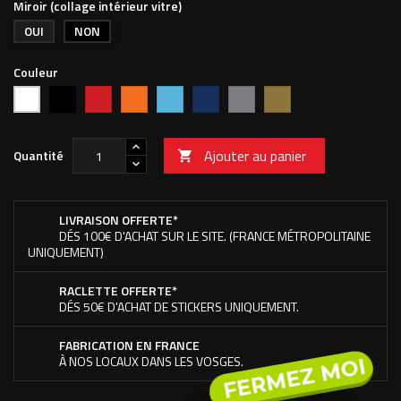
Miroir (collage intérieur vitre)
OUI
NON
Couleur
Noir
Rouge
Orange
Bleu
Bleu
Argent
Or
Blanc
vif
clair
foncé
Ajouter au panier
Quantité

LIVRAISON OFFERTE*
DÉS 100€ D'ACHAT SUR LE SITE. (FRANCE MÉTROPOLITAINE
UNIQUEMENT)
RACLETTE OFFERTE*
DÉS 50€ D'ACHAT DE STICKERS UNIQUEMENT.
FABRICATION EN FRANCE
À NOS LOCAUX DANS LES VOSGES.
FERMEZ MOI