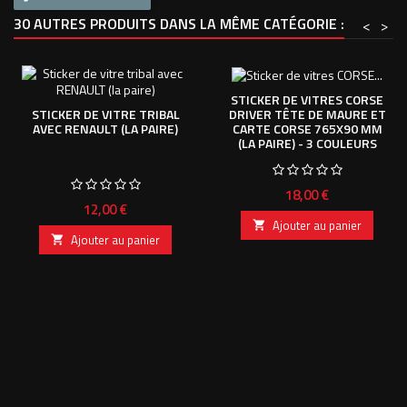
30 AUTRES PRODUITS DANS LA MÊME CATÉGORIE :
<
>
STICKER DE VITRES CORSE
DRIVER TÊTE DE MAURE ET
STICKER DE VITRE TRIBAL
CARTE CORSE 765X90 MM
AVEC RENAULT (LA PAIRE)
(LA PAIRE) - 3 COULEURS
Prix
18,00 €
Prix
12,00 €
Ajouter au panier

Ajouter au panier
