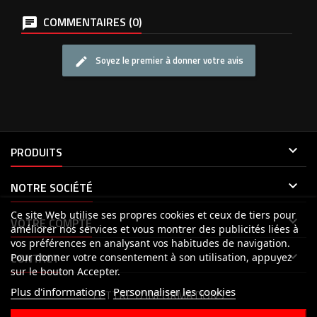
COMMENTAIRES (0)
Soyez le premier à donner votre avis

PRODUITS

NOTRE SOCIÉTÉ
Ce site Web utilise ses propres cookies et ceux de tiers pour

VOTRE COMPTE
améliorer nos services et vous montrer des publicités liées à
vos préférences en analysant vos habitudes de navigation.

CONTACT
Pour donner votre consentement à son utilisation, appuyez
sur le bouton Accepter.
Plus d'informations
Personnaliser les cookies
LETTRE D'INFORMATIONS