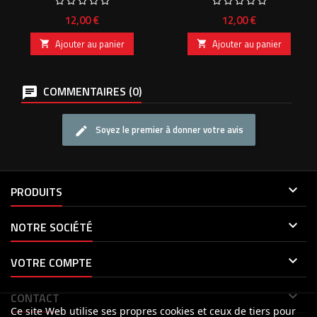
Prix
Prix
12,00 €
12,00 €
Ajouter au panier
Ajouter au panier


COMMENTAIRES (0)
Soyez le premier à donner votre avis

PRODUITS

NOTRE SOCIÉTÉ

VOTRE COMPTE

CONTACT
Ce site Web utilise ses propres cookies et ceux de tiers pour