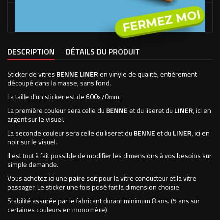
FERMEZ MOI
FABRICATION EN FRANCE
À NOS LOCAUX DANS LES VOSGES.
DESCRIPTION
DÉTAILS DU PRODUIT
Sticker de vitres
BENNE LINER
en vinyle de qualité, entièrement
découpé dans la masse, sans fond.
La taille d'un sticker est de 600x70mm.
La première couleur sera celle du
BENNE
et du liseret du
LINER
, ici en
argent sur le visuel.
La seconde couleur sera celle du liseret du
BENNE
et du
LINER
, ici en
noir sur le visuel.
Il est tout à fait possible de modifier les dimensions à vos besoins sur
simple demande.
Vous achetez ici une
paire
soit pour la vitre conducteur et la vitre
passager. Le sticker une fois posé fait la dimension choisie.
Stabilité assurée par le fabricant durant minimum 8 ans. (5 ans sur
certaines couleurs en monomère)