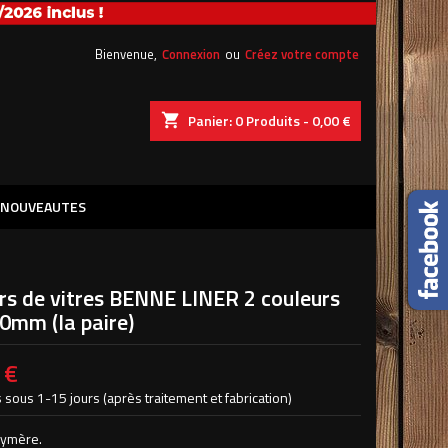
×
×
×
Bienvenue,
Connexion
ou
Créez votre compte
shopping_cart
Panier:
0
Produits - 0,00 €
n
NOUVEAUTES
s
rs de vitres BENNE LINER 2 couleurs
0mm (la paire)
 €
 sous 1-15 jours (après traitement et fabrication)
lymère.