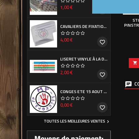
Prix
1,00 €
favorite_border
ST
PINSTR
CAVALIERS DE FIXATION DE CACHE PLAQUE D'IMMATRICULATION (LA PAIRE)
Prix
4,00 €
favorite_border
LISERET VINYLE À LA DEMANDE

Prix
2,00 €
favorite_border
CO
CONGES ETE 15 AOUT - 7 SEPTEMBRE
Prix
0,00 €
favorite_border
TOUTES LES MEILLEURES VENTES
