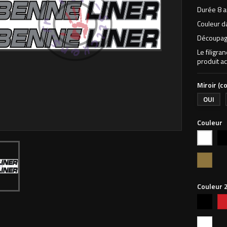
Durée 8 a
Couleur d
Découpage
Le filigra
produit ac
Miroir (co
OUI
Couleur
Noi
Blanc
Or
Couleur 
Noir
Ro
vif
Blanc