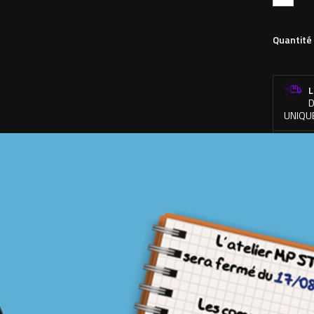
Quantité
L
D
UNIQU
R
D
F
À
PTION
DÉTAILS DU PRODUIT
 vitres
BENNE LINER
en vinyle de qualité, entièrement découpé dans la ma
d'un sticker est de 600x70mm.
e couleur sera celle du
BENNE
et du liseret du
LINER
, ici en argent sur le vi