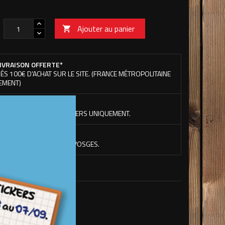
Ajouter au panier

IVRAISON OFFERTE*
ÉS 100€ D'ACHAT SUR LE SITE. (FRANCE MÉTROPOLITAINE
EMENT)
ACLETTE OFFERTE*
ÉS 50€ D'ACHAT DE STICKERS UNIQUEMENT.
ABRICATION EN FRANCE
 NOS LOCAUX DANS LES VOSGES.
sse, sans fond.
suel.