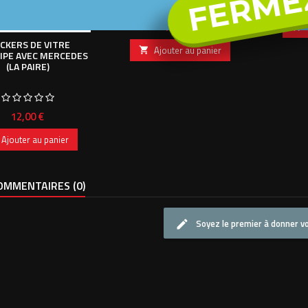
FERME
Prix
12,00 €

ICKERS DE VITRE
Ajouter au panier

IPE AVEC MERCEDES
(LA PAIRE)
Prix
12,00 €
Ajouter au panier
MMENTAIRES (0)
Soyez le premier à donner vo