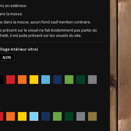
ns en extérieur.
ans la masse.
 dans la masse, aucun fond sauf mention contraire.
ne présent sur le visuel ne fait évidemment pas partie du
heté, il est juste présent sur les visuels du site.
llage intérieur vitre)
NON
r
Rouge
Orange
Jaune
Bleu
Bleu
Vert
Vert
Argent
vif
clair
foncé
pomme
forêt
2
uge
Orange
Jaune
Bleu
Vert
Vert
Argent
Or
Bleu
foncé
pomme
forêt
ciel