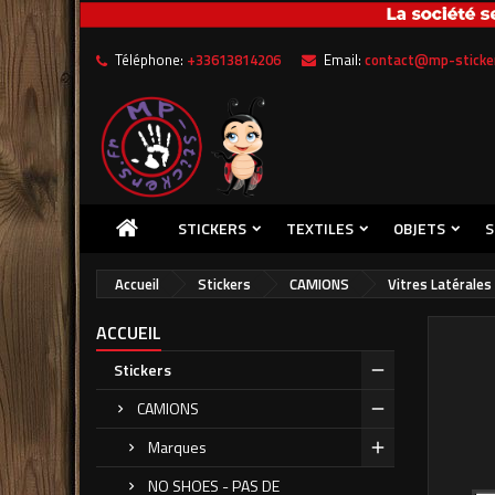
Me
Cr
C
Téléphone:
+33613814206
Email:
contact@mp-sticker
add_circle_outline
Vou
Nom
STICKERS
TEXTILES
OBJETS
S
Accueil
Stickers
CAMIONS
Vitres Latérales
ACCUEIL
Stickers
CAMIONS
Marques
NO SHOES - PAS DE