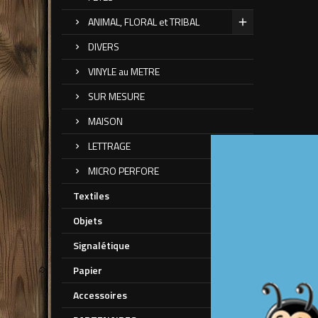
ANIMAL, FLORAL et TRIBAL
DIVERS
VINYLE au METRE
SUR MESURE
MAISON
LETTRAGE
MICRO PERFORE
Textiles
Objets
DESCRI
Signalétique
Papier
Sticker de
Accessoires
La taille 
La premièr