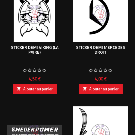
STICKER DEMI VIKING (LA
STICKER DEMI MERCEDES
PAIRE)
DROIT
Prix
Prix
4,50 €
4,00 €
Ajouter au panier
Ajouter au panier

