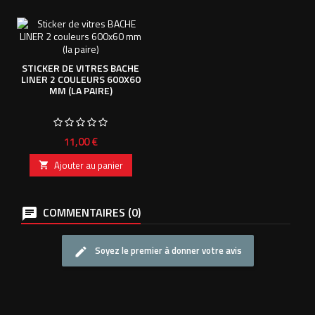
STICKER DE VITRES BACHE
LINER 2 COULEURS 600X60
MM (LA PAIRE)
Prix
11,00 €
Ajouter au panier

COMMENTAIRES (0)
Soyez le premier à donner votre avis