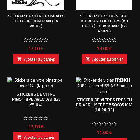
STICKER DE VITRE ROSEAUX
STICKER DE VITRES GIRL
TÊTE DE LION MAN (LA
DRIVER 2 COULEURS (AU
PAIRE)
CHOIX) 500X90 MM (LA
PAIRE)
Prix
Prix
12,00 €
13,00 €
Ajouter au panier
Ajouter au panier


STICKERS DE VITRE
PINSTRIPE AVEC DAF (LA
STICKER DE VITRES FRENCH
PAIRE)
DRIVER LISERET 550X85 MM
(LA PAIRE)
Prix
12,00 €
Prix
11,00 €
Ajouter au panier
