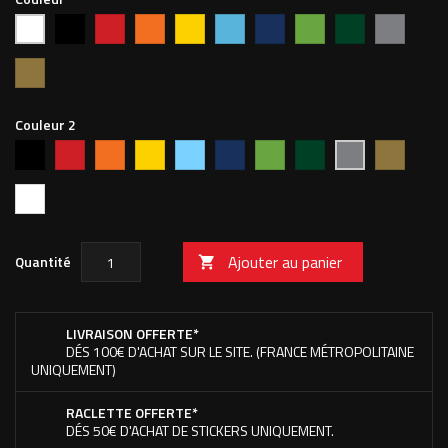
Noir
Rouge
Orange
Jaune
Bleu
Bleu
Vert
Vert
Argent
Blanc
vif
clair
foncé
pomme
forêt
Or
Couleur 2
Noir
Rouge
Orange
Jaune
Bleu
Bleu
Vert
Vert
Or
Argent
vif
ciel
foncé
pomme
forêt
Blanc
Ajouter au panier
Quantité

LIVRAISON OFFERTE*
DÉS 100€ D'ACHAT SUR LE SITE. (FRANCE MÉTROPOLITAINE
UNIQUEMENT)
RACLETTE OFFERTE*
DÉS 50€ D'ACHAT DE STICKERS UNIQUEMENT.