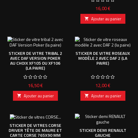
Prix
16,00 €
Ajouter au panier

STICKER DE VITRE TRIBAL 2
STICKER DE VITRE ROSEAUX
AVEC DAF VERSION POKER
MODÈLE 2 AVEC DAF 2 (LA
AU CHOIX XF105 OU XF106
PAIRE)
(LA PAIRE)
Prix
Prix
16,50 €
12,00 €
Ajouter au panier
Ajouter au panier


STICKER DE VITRES CORSE
DRIVER TÊTE DE MAURE ET
STICKER DEMI RENAULT
CARTE CORSE 765X90 MM
GAUCHE