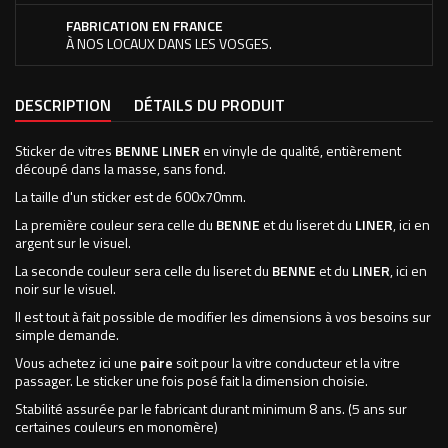
FABRICATION EN FRANCE
À NOS LOCAUX DANS LES VOSGES.
DESCRIPTION
DÉTAILS DU PRODUIT
Sticker de vitres
BENNE LINER
en vinyle de qualité, entièrement
découpé dans la masse, sans fond.
La taille d'un sticker est de 600x70mm.
La première couleur sera celle du
BENNE
et du liseret du
LINER
, ici en
argent sur le visuel.
La seconde couleur sera celle du liseret du
BENNE
et du
LINER
, ici en
noir sur le visuel.
Il est tout à fait possible de modifier les dimensions à vos besoins sur
simple demande.
Vous achetez ici une
paire
soit pour la vitre conducteur et la vitre
passager. Le sticker une fois posé fait la dimension choisie.
Stabilité assurée par le fabricant durant minimum 8 ans. (5 ans sur
certaines couleurs en monomère)