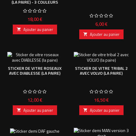
(LA PAIRE) - 3 COULEURS
Prix
18,00 €
Prix
6,00 €
Ajouter au panier

Ajouter au panier

STICKER DE VITRE ROSEAUX
STICKER DE VITRE TRIBAL 2
AVEC DIABLESSE (LA PAIRE)
AVEC VOLVO (LA PAIRE)
Prix
Prix
12,00 €
16,50 €
Ajouter au panier
Ajouter au panier

