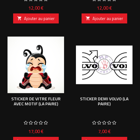
Prix
Prix
12,00 €
12,00 €
Ajouter au panier
Ajouter au panier


STICKER DE VITRE FLEUR
STICKER DEMI VOLVO (LA
AVEC MOTIF (LA PAIRE)
PAIRE)
Prix
Prix
17,00 €
7,00 €