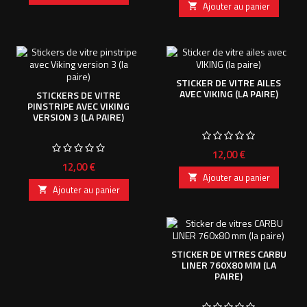
Ajouter au panier

STICKER DE VITRE AILES
AVEC VIKING (LA PAIRE)
STICKERS DE VITRE
PINSTRIPE AVEC VIKING
VERSION 3 (LA PAIRE)
Prix
12,00 €
Prix
12,00 €
Ajouter au panier

Ajouter au panier

STICKER DE VITRES CARBU
LINER 760X80 MM (LA
PAIRE)