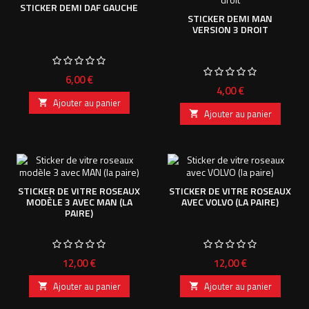
STICKER DEMI DAF GAUCHE
STICKER DEMI MAN
VERSION 3 DROIT
Prix
6,00 €
Prix
4,00 €
Ajouter au panier

Ajouter au panier

STICKER DE VITRE ROSEAUX
STICKER DE VITRE ROSEAUX
MODÈLE 3 AVEC MAN (LA
AVEC VOLVO (LA PAIRE)
PAIRE)
Prix
Prix
12,00 €
12,00 €
Ajouter au panier
Ajouter au panier

