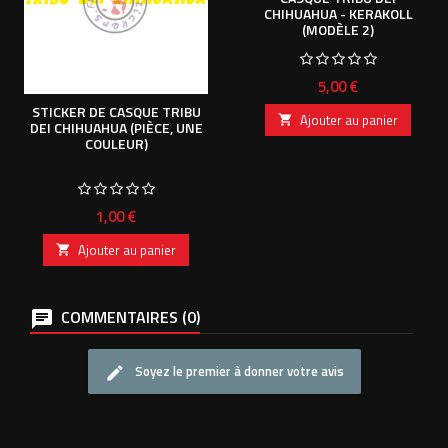
CHIHUAHUA - KERAKOLL
(MODÈLE 2)
Prix
5,00 €
STICKER DE CASQUE TRIBU
Ajouter au panier

DEI CHIHUAHUA (PIÈCE, UNE
COULEUR)
Prix
1,00 €
Ajouter au panier

COMMENTAIRES (0)
Soyez le premier à donner votre avis