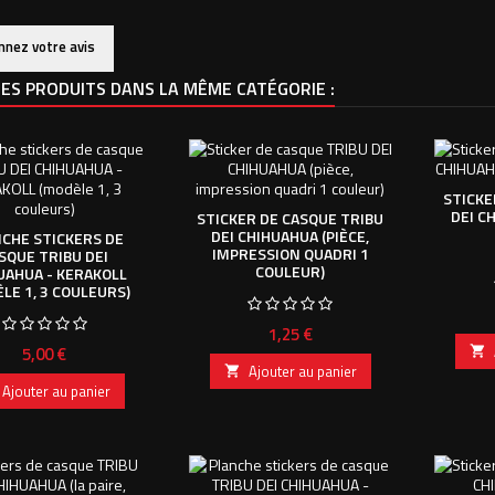
nnez votre avis
ES PRODUITS DANS LA MÊME CATÉGORIE :
STICKE
DEI C
STICKER DE CASQUE TRIBU
DEI CHIHUAHUA (PIÈCE,
CHE STICKERS DE
IMPRESSION QUADRI 1
SQUE TRIBU DEI
COULEUR)
UAHUA - KERAKOLL
LE 1, 3 COULEURS)
Prix
1,25 €
Prix
5,00 €

Ajouter au panier

Ajouter au panier