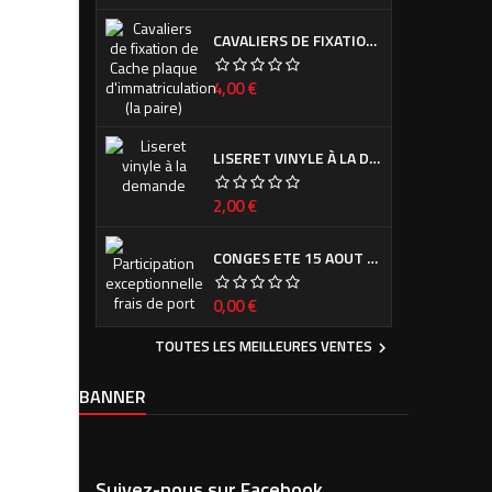
CAVALIERS DE FIXATION DE CACHE PLAQUE D'IMMATRICULATION (LA PAIRE)
Prix
4,00 €
LISERET VINYLE À LA DEMANDE
Prix
2,00 €
CONGES ETE 15 AOUT - 7 SEPTEMBRE
Prix
0,00 €
TOUTES LES MEILLEURES VENTES

BANNER
Suivez-nous sur Facebook