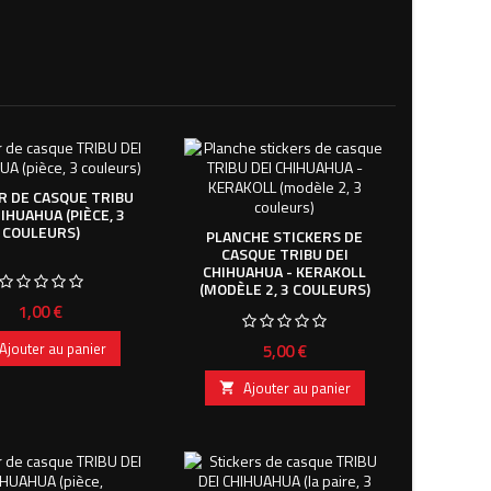
R DE CASQUE TRIBU
HIHUAHUA (PIÈCE, 3
COULEURS)
PLANCHE STICKERS DE
CASQUE TRIBU DEI
CHIHUAHUA - KERAKOLL
(MODÈLE 2, 3 COULEURS)
Prix
1,00 €
Ajouter au panier
Prix
5,00 €
Ajouter au panier
