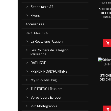
Set de table A3
STICKE
DEI CH
Flyers
IMPR
Accessoires
PARTENAIRES
La Route une Passion

Les Routiers de la Région
Parisienne
DAF LIGNE
FRENCH ROAD'HUNTERS
STICKE
DEI CH
My Truck My Drug
THE FRENCH Truckers
Volvo lovers Europe
Vvh Photographie
