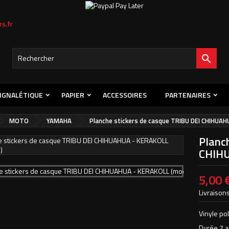
s.fr

IGNALÉTIQUE
PAPIER
ACCESSOIRES
PARTENAIRES
MOTO
YAMAHA
Planche stickers de casque TRIBU DEI CHIHUAH
Planc
CHIHU
5,00 
Livraisons
Vinyle po
Durée 7 a