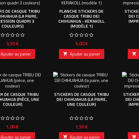
RS DE CASQUE TRIBU
PLANCHE STICKERS DE
STICKE
IHUAHUA (LA PAIRE,
CASQUE TRIBU DEI
DEI C
ESSION QUADRI 3
CHIHUAHUA - KERAKOLL
IMPR
COULEURS)
(MODÈLE 1)
Prix
Prix
3,50 €
5,00 €
Ajouter au panier
Ajouter au panier


R DE CASQUE TRIBU
STICKERS DE CASQUE TRIBU
STICKE
IHUAHUA (PIÈCE, UNE
DEI CHIHUAHUA (LA PAIRE,
DEI CH
COULEUR)
UNE COULEUR)
IMPR
Prix
Prix
1,00 €
1,50 €
Ajouter au panier
Ajouter au panier

