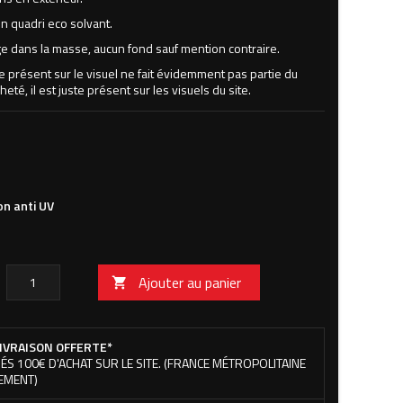
n quadri eco solvant.
 dans la masse, aucun fond sauf mention contraire.
ne présent sur le visuel ne fait évidemment pas partie du
heté, il est juste présent sur les visuels du site.
on
ue
on anti UV
Ajouter au panier

IVRAISON OFFERTE*
ÉS 100€ D'ACHAT SUR LE SITE. (FRANCE MÉTROPOLITAINE
EMENT)