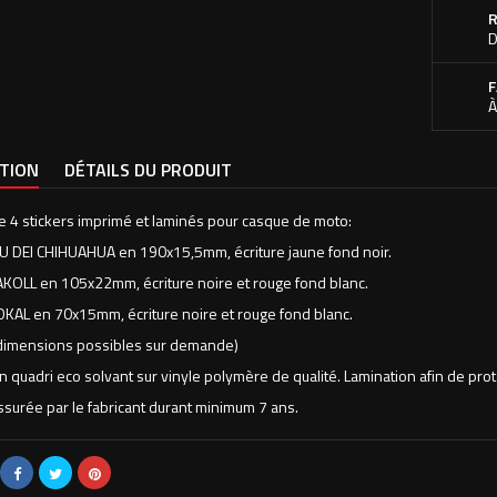
R
D
F
À
PTION
DÉTAILS DU PRODUIT
e 4 stickers imprimé et laminés pour casque de moto:
DEI CHIHUAHUA en 190x15,5mm, écriture jaune fond noir.
LL en 105x22mm, écriture noire et rouge fond blanc.
L en 70x15mm, écriture noire et rouge fond blanc.
 dimensions possibles sur demande)
 quadri eco solvant sur vinyle polymère de qualité. Lamination afin de pro
assurée par le fabricant durant minimum 7 ans.