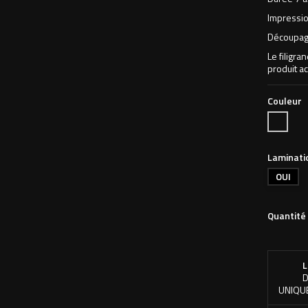
Impressio
Découpage
Le filigra
produit ac
Couleur
Impressi
Numériq
Quadri
Laminati
OUI
Quantité
L
D
UNIQU