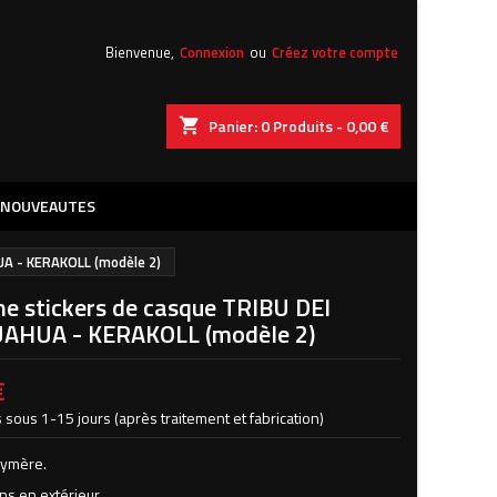
Bienvenue,
Connexion
ou
Créez votre compte
shopping_cart
Panier:
0
Produits - 0,00 €
NOUVEAUTES
UA - KERAKOLL (modèle 2)
he stickers de casque TRIBU DEI
AHUA - KERAKOLL (modèle 2)
€
 sous 1-15 jours (après traitement et fabrication)
lymère.
ns en extérieur.