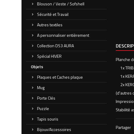
Blouson / Veste / Sofshell
Sécurité et Travail
Autres textiles
A personnaliser entièrement
DESCRI
Collection DS3 AURA
Spécial HIVER
Planche d
Objets
1x TRIBU 
1x KERAKO
Plaques et Caches plaque
2x KEROKA
Mug
(d'autres
Porte Clés
Impression
Puzzle
Stabilité 
Tapis souris
Partager
Bijoux/Accessoires