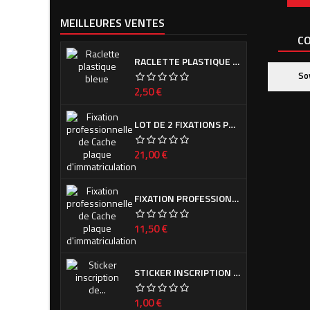
MEILLEURES VENTES
CO
RACLETTE PLASTIQUE BLEUE (OU VERTE SUIVANT ARRIVAGE)
So
Prix
2,50 €
LOT DE 2 FIXATIONS PROFESSIONNELLES DE CACHE PLAQUE D'IMMATRICULATION
Prix
21,00 €
FIXATION PROFESSIONNELLE DE CACHE PLAQUE D'IMMATRICULATION
Prix
11,50 €
STICKER INSCRIPTION DE CALANDRE PEUGEOT POUR 308 PHASE I ET II
Prix
1,00 €