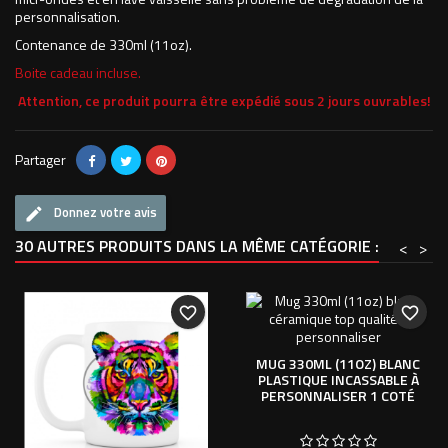
personnalisation.
Contenance de 330ml (11oz).
Boite cadeau incluse.
Attention, ce produit pourra être expédié sous 2 jours ouvrables!
Partager
Donnez votre avis
30 AUTRES PRODUITS DANS LA MÊME CATÉGORIE :
<
>
favorite_border
favorite_border
MUG 330ML (11OZ) BLANC
PLASTIQUE INCASSABLE À
PERSONNALISER 1 COTÉ