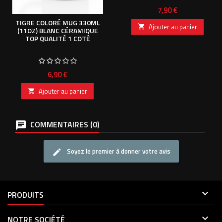
Prix
7,90 €
TIGRE COLORÉ MUG 330ML
Ajouter au panier

(11OZ) BLANC CÉRAMIQUE
TOP QUALITÉ 1 COTÉ
Prix
6,90 €
Ajouter au panier

COMMENTAIRES (0)
Soyez le premier à donner votre avis

PRODUITS

NOTRE SOCIÉTÉ