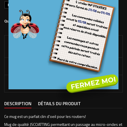
Recto Verso
Ajouter au panier
Quantité

LIVRAISON OFFERTE*
DÉS 100€ D'ACHAT SUR LE SITE. (FRANCE MÉTROPOLITAINE
UNIQUEMENT)
RACLETTE OFFERTE*
DÉS 50€ D'ACHAT DE STICKERS UNIQUEMENT.
FERMEZ MOI
FABRICATION EN FRANCE
À NOS LOCAUX DANS LES VOSGES.
DESCRIPTION
DÉTAILS DU PRODUIT
Ce mug est un parfait clin d'oeil pour les routiers!
Mug de qualité JSCOATTING permettant un passage au micro-ondes et