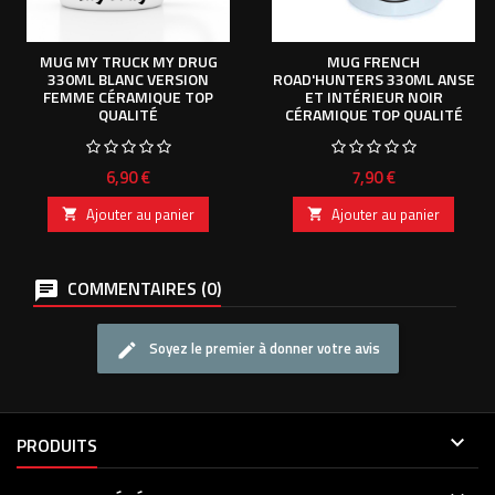
MUG MY TRUCK MY DRUG
MUG FRENCH
330ML BLANC VERSION
ROAD'HUNTERS 330ML ANSE
FEMME CÉRAMIQUE TOP
ET INTÉRIEUR NOIR
QUALITÉ
CÉRAMIQUE TOP QUALITÉ
Prix
Prix
6,90 €
7,90 €
Ajouter au panier
Ajouter au panier


COMMENTAIRES (0)
Soyez le premier à donner votre avis

PRODUITS