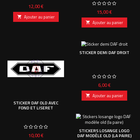
Prix
12,00 €
Prix
15,00 €
Ajouter au panier

Ajouter au panier

STICKER DEMI DAF DROIT
Prix
6,00 €
Ajouter au panier

STICKER DAF OLD AVEC
FOND ET LISERET
STICKERS LOSANGE LOGO
Prix
10,00 €
DAF MODÈLE OLD (LA PAIRE)