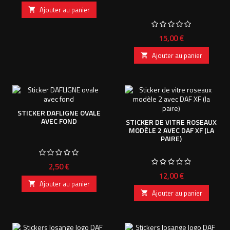
Ajouter au panier

Prix
15,00 €
Ajouter au panier

STICKER DAFLIGNE OVALE
AVEC FOND
STICKER DE VITRE ROSEAUX
MODÈLE 2 AVEC DAF XF (LA
PAIRE)
Prix
2,50 €
Prix
12,00 €
Ajouter au panier

Ajouter au panier
