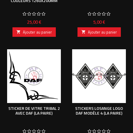
COULEURS 1260X200MM
Prix
Prix
25,00 €
5,00 €
Ajouter au panier
Ajouter au panier


STICKER DE VITRE TRIBAL 2
STICKERS LOSANGE LOGO
AVEC DAF (LA PAIRE)
DAF MODÈLE 4 (LA PAIRE)