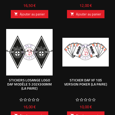
Prix
Prix
16,50 €
12,00 €
Ajouter au panier
Ajouter au panier


STICKERS LOSANGE LOGO
STICKER DAF XF 105
DAF MODÈLE 5 202X300MM
VERSION POKER (LA PAIRE)
(LA PAIRE)
Prix
Prix
16,00 €
10,00 €