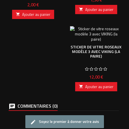
Prix
2,00 €
Ajouter au panier

Ajouter au panier

STICKER DE VITRE ROSEAUX
MODÈLE 3 AVEC VIKING (LA
PAIRE)
Prix
12,00 €
Ajouter au panier

COMMENTAIRES (0)
Soyez le premier à donner votre avis