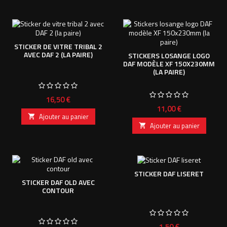
STICKER DE VITRE TRIBAL 2
AVEC DAF 2 (LA PAIRE)
STICKERS LOSANGE LOGO
DAF MODÈLE XF 150X230MM
(LA PAIRE)
Prix
16,50 €
Prix
11,00 €
Ajouter au panier

Ajouter au panier

STICKER DAF LISERET
STICKER DAF OLD AVEC
CONTOUR
Prix
1,50 €