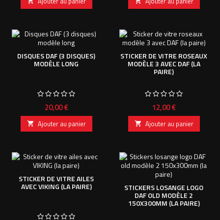
Ajouter au panier
Ajouter au panier


DISQUES DAF (3 DISQUES)
STICKER DE VITRE ROSEAUX
MODÈLE LONG
MODÈLE 3 AVEC DAF (LA
PAIRE)
Prix
Prix
20,00 €
12,00 €
Ajouter au panier
Ajouter au panier


STICKER DE VITRE AILES
AVEC VIKING (LA PAIRE)
STICKERS LOSANGE LOGO
DAF OLD MODÈLE 2
150X300MM (LA PAIRE)