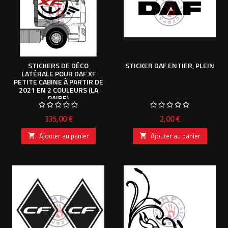
STICKERS DE DÉCO
STICKER DAF ENTIER, PLEIN
LATÉRALE POUR DAF XF
PETITE CABINE À PARTIR DE
2021 EN 2 COULEURS (LA
PAIRE)
Prix
Prix
335,00 €
2,00 €
Ajouter au panier
Ajouter au panier

