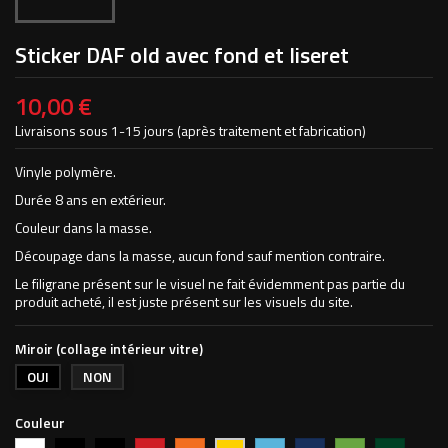
Sticker DAF old avec fond et liseret
10,00 €
Livraisons sous 1-15 jours (après traitement et fabrication)
Vinyle polymère.
Durée 8 ans en extérieur.
Couleur dans la masse.
Découpage dans la masse, aucun fond sauf mention contraire.
Le filigrane présent sur le visuel ne fait évidemment pas partie du
produit acheté, il est juste présent sur les visuels du site.
Miroir (collage intérieur vitre)
OUI
NON
Couleur
Blanc
Noir
Noir
Rouge
Orange
Bleu
Bleu
Vert
Vert
Jaune