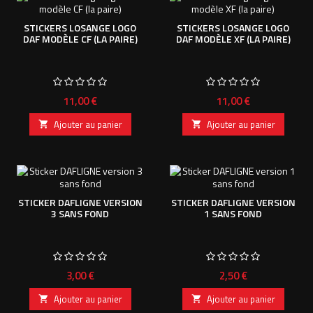
STICKERS LOSANGE LOGO
STICKERS LOSANGE LOGO
DAF MODÈLE CF (LA PAIRE)
DAF MODÈLE XF (LA PAIRE)
Prix
Prix
11,00 €
11,00 €
Ajouter au panier
Ajouter au panier


STICKER DAFLIGNE VERSION
STICKER DAFLIGNE VERSION
3 SANS FOND
1 SANS FOND
Prix
Prix
3,00 €
2,50 €
Ajouter au panier
Ajouter au panier

