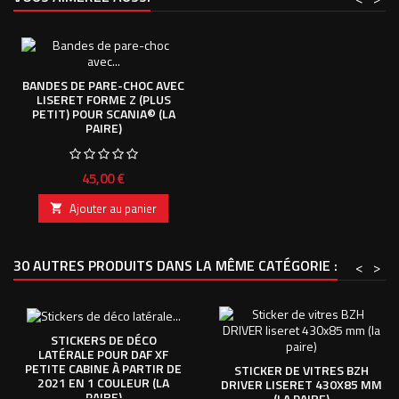
BANDES DE PARE-CHOC AVEC
LISERET FORME Z (PLUS
PETIT) POUR SCANIA© (LA
PAIRE)
Prix
45,00 €
Ajouter au panier

30 AUTRES PRODUITS DANS LA MÊME CATÉGORIE :
<
>
STICKERS DE DÉCO
LATÉRALE POUR DAF XF
PETITE CABINE À PARTIR DE
STICKER DE VITRES BZH
2021 EN 1 COULEUR (LA
DRIVER LISERET 430X85 MM
PAIRE)
(LA PAIRE)