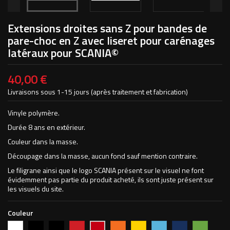
Extensions droites sans Z pour bandes de
pare-choc en Z avec liseret pour carénages
latéraux pour SCANIA©
40,00 €
Livraisons sous 1-15 jours (après traitement et fabrication)
Vinyle polymère.
Durée 8 ans en extérieur.
Couleur dans la masse.
Découpage dans la masse, aucun fond sauf mention contraire.
Le filigrane ainsi que le logo SCANIA présent sur le visuel ne font
évidemment pas partie du produit acheté, ils sont juste présent sur
les visuels du site.
Couleur
Blanc
Noir
Noir
Rouge
Orange
Jaune
Bleu
Bleu
Vert
Rouge