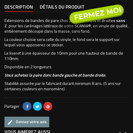
DESCRIPTION
DÉTAILS DU PRODUIT
FERMEZ MOI
Extensions de bandes de pare choc Z avec
liserets
et
droites sans
Z
pour les carénages latéraux de votre
SCANIA©
, en vinyle de qualité,
entièrement découpé dans la masse, sans fond.
La couleur choisie sera celle du vinyle, le fond sera le support sur
lequel vous apposerez ce sticker.
Le liseret à une épaisseur de 10mm pour une hauteur de bande de
110mm.
Disponible en 2 longueurs.
Vous achetez la paire donc bande gauche et bande droite.
Stabilité assurée par le fabricant durant minimum 8 ans. (5 ans sur
certaines couleurs en monomère)
Partager
Donnez votre avis
VOUS AIMEREZ AUSSI
<
>