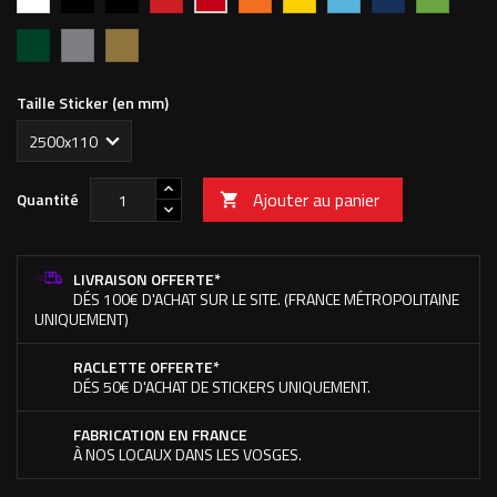
MAT
vif
clair
foncé
pomme
foncé
702M
Vert
Argent
Or
forêt
Taille Sticker (en mm)
Ajouter au panier
Quantité

LIVRAISON OFFERTE*
DÉS 100€ D'ACHAT SUR LE SITE. (FRANCE MÉTROPOLITAINE
UNIQUEMENT)
RACLETTE OFFERTE*
DÉS 50€ D'ACHAT DE STICKERS UNIQUEMENT.
FABRICATION EN FRANCE
À NOS LOCAUX DANS LES VOSGES.