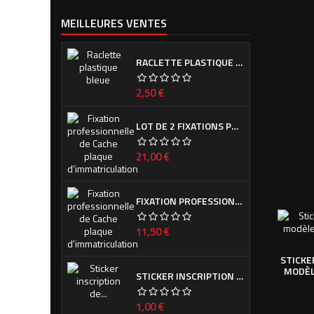
MEILLEURES VENTES
RACLETTE PLASTIQUE BLEUE (OU VERTE SUIVANT ARRIVAGE)
Prix
2,50 €
LOT DE 2 FIXATIONS PROFESSIONNELLES DE CACHE PLAQUE D'IMMATRICULATION
Prix
21,00 €
FIXATION PROFESSIONNELLE DE CACHE PLAQUE D'IMMATRICULATION
Prix
11,50 €
STICKE
MODÈL
STICKER INSCRIPTION DE CALANDRE PEUGEOT POUR 308 PHASE I ET II
Prix
1,00 €