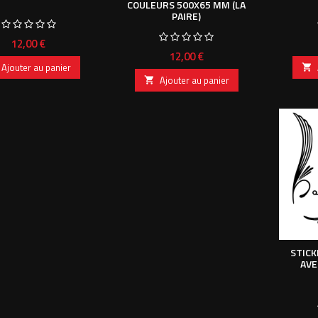
COULEURS 500X65 MM (LA
PAIRE)
Prix
12,00 €
Prix
12,00 €
Ajouter au panier

Ajouter au panier

STICK
AVE