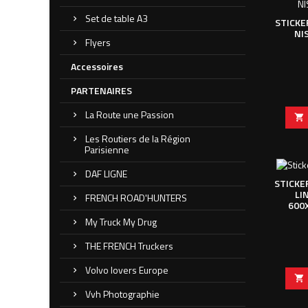
Set de table A3
STICKE
NI
Flyers
Accessoires
PARTENAIRES
La Route une Passion

Les Routiers de la Région
Parisienne
DAF LIGNE
STICKE
LI
FRENCH ROAD'HUNTERS
600
My Truck My Drug
THE FRENCH Truckers
Volvo lovers Europe

Vvh Photographie