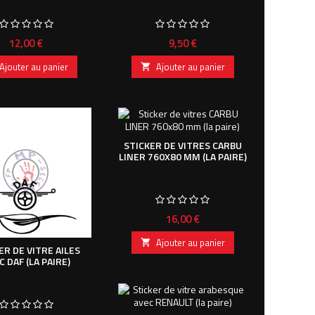
Prix
Prix
12,00 €
9,50 €
Ajouter au panier
Ajouter au panier

STICKER DE VITRES CARBU
LINER 760X80 MM (LA PAIRE)
Prix
16,00 €
Ajouter au panier

ER DE VITRE AILES
C DAF (LA PAIRE)