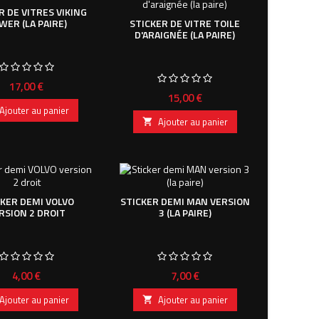
R DE VITRES VIKING
WER (LA PAIRE)
STICKER DE VITRE TOILE
D'ARAIGNÉE (LA PAIRE)
Prix
17,00 €
Prix
15,00 €
Ajouter au panier
Ajouter au panier

CKER DEMI VOLVO
STICKER DEMI MAN VERSION
RSION 2 DROIT
3 (LA PAIRE)
Prix
Prix
4,00 €
7,00 €
Ajouter au panier
Ajouter au panier
