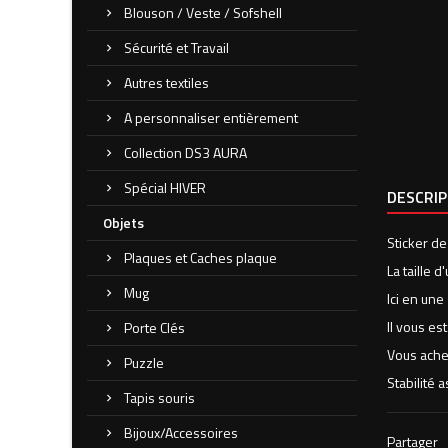
Blouson / Veste / Sofshell
Sécurité et Travail
Autres textiles
A personnaliser entièrement
Collection DS3 AURA
Spécial HIVER
DESCRI
Objets
Sticker de
Plaques et Caches plaque
La taille 
Mug
Ici en une
Il vous es
Porte Clés
Vous ache
Puzzle
Stabilité 
Tapis souris
Bijoux/Accessoires
Partager