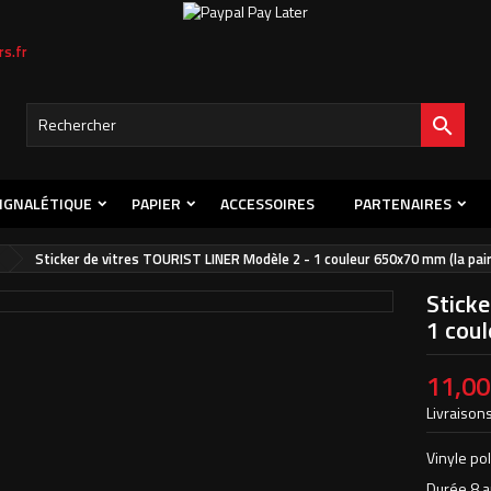
s.fr

IGNALÉTIQUE
PAPIER
ACCESSOIRES
PARTENAIRES
Sticker de vitres TOURIST LINER Modèle 2 - 1 couleur 650x70 mm (la pai
Stick
1 coul
11,00
Livraisons
Vinyle po
Durée 8 a