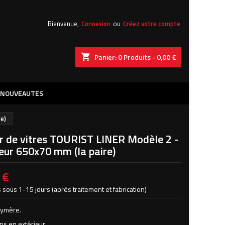
Bienvenue,
Connexion
ou
Créez votre compte
shopping_cart
Panier:
0
Produits - 0,00 €
NOUVEAUTES
re)
er de vitres TOURIST LINER Modèle 2 -
eur 650x70 mm (la paire)
 €
 sous 1-15 jours (après traitement et fabrication)
lymère.
ns en extérieur.