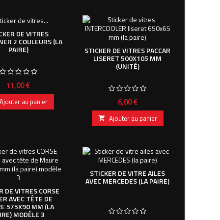
CKER DE VITRES
ER 2 COULEURS (LA
PAIRE)
STICKER DE VITRES PACCAR
LISERET 500X105 MM
(UNITÉ)
Prix
11,00 €
Prix
6,00 €
Ajouter au panier
Ajouter au panier

STICKER DE VITRE AILES
AVEC MERCEDES (LA PAIRE)
R DE VITRES CORSE
ER AVEC TÊTE DE
E 575X90 MM (LA
IRE) MODÈLE 3