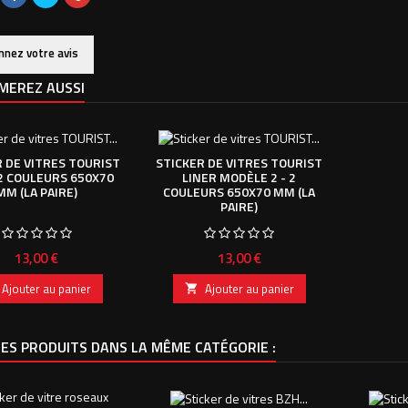
nnez votre avis
MEREZ AUSSI
 DE VITRES TOURIST
STICKER DE VITRES TOURIST
2 COULEURS 650X70
LINER MODÈLE 2 - 2
MM (LA PAIRE)
COULEURS 650X70 MM (LA
PAIRE)
Prix
Prix
13,00 €
13,00 €
Ajouter au panier
Ajouter au panier

ES PRODUITS DANS LA MÊME CATÉGORIE :