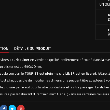
UNIQU
R
D
F
À
PTION
DÉTAILS DU PRODUIT
 vitres
Tourist Liner
en vinyle de qualité, entièrement découpé dans la ma
d'un sticker est de 650x70mm.
 seule couleur:
le TOURIST est plein mais le LINER est en liseret
.
(disponi
t tout à fait possible de modifier les dimensions peuvent être adaptées à 
tez ici une
paire
soit pour la vitre conducteur et la vitre passager. Le sticker
assurée par le fabricant durant minimum 8 ans. (5 ans sur certaines couleu