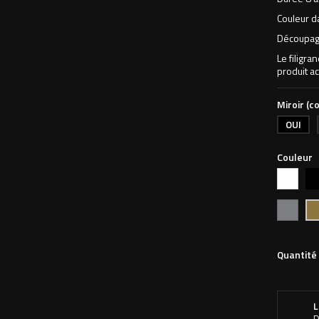
Couleur d
Découpage
Le filigra
produit ac
Miroir (co
OUI
Couleur
Blanc
Noi
Argent
Or
Quantité
L
D