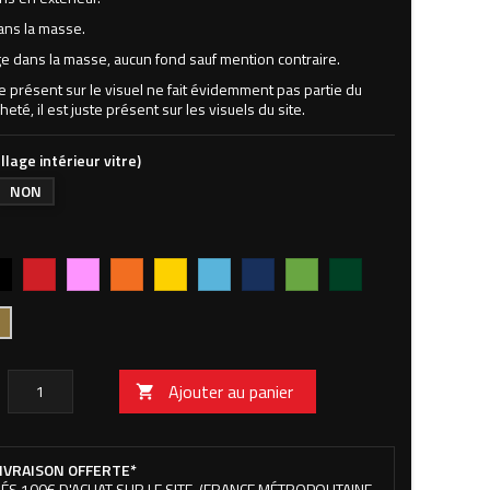
ans la masse.
 dans la masse, aucun fond sauf mention contraire.
ne présent sur le visuel ne fait évidemment pas partie du
heté, il est juste présent sur les visuels du site.
llage intérieur vitre)
NON
r
Rouge
Rose
Orange
Jaune
Bleu
Bleu
Vert
Vert
vif
clair
foncé
pomme
forêt
Ajouter au panier

IVRAISON OFFERTE*
ÉS 100€ D'ACHAT SUR LE SITE. (FRANCE MÉTROPOLITAINE