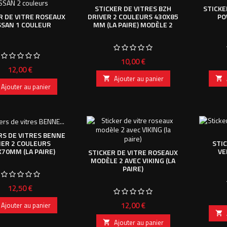
STICKER DE VITRES BZH
STICKE
DRIVER 2 COULEURS 430X85
PO
R DE VITRE ROSEAUX
MM (LA PAIRE) MODÈLE 2
SSAN 1 COULEUR
Prix
10,00 €
Prix
12,00 €
Ajouter au panier


Ajouter au panier
RS DE VITRES BENNE
NER 2 COULEURS
STI
X70MM (LA PAIRE)
VE
STICKER DE VITRE ROSEAUX
MODÈLE 2 AVEC VIKING (LA
PAIRE)
Prix
12,50 €
Prix
12,00 €
Ajouter au panier

Ajouter au panier
