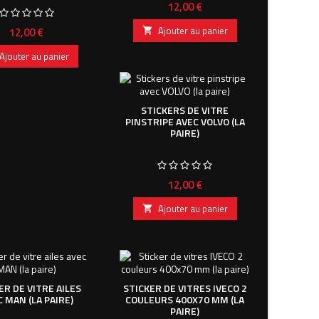
Prix
12,00 €
Prix
Ajouter au panier
12,00 €

Ajouter au panier
STICKERS DE VITRE
PINSTRIPE AVEC VOLVO (LA
PAIRE)
Prix
12,00 €
Ajouter au panier

ER DE VITRE AILES
STICKER DE VITRES IVECO 2
 MAN (LA PAIRE)
COULEURS 400X70 MM (LA
PAIRE)