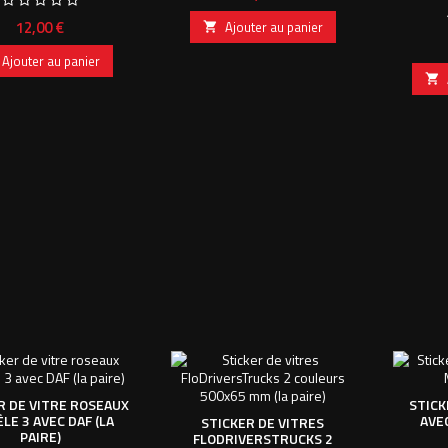
Prix
12,00 €
Ajouter au panier

Ajouter au panier

R DE VITRE ROSEAUX
STICK
LE 3 AVEC DAF (LA
AVEC
STICKER DE VITRES
PAIRE)
FLODRIVERSTRUCKS 2