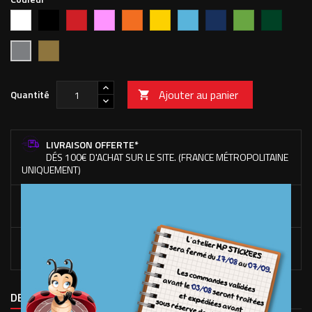
Blanc
Noir
Rouge
Rose
Orange
Jaune
Bleu
Bleu
Vert
Vert
vif
clair
foncé
pomme
forêt
Or
Argent
Ajouter au panier
Quantité

LIVRAISON OFFERTE*
DÉS 100€ D'ACHAT SUR LE SITE. (FRANCE MÉTROPOLITAINE
UNIQUEMENT)
RACLETTE OFFERTE*
DÉS 50€ D'ACHAT DE STICKERS UNIQUEMENT.
FABRICATION EN FRANCE
À NOS LOCAUX DANS LES VOSGES.
DESCRIPTION
DÉTAILS DU PRODUIT