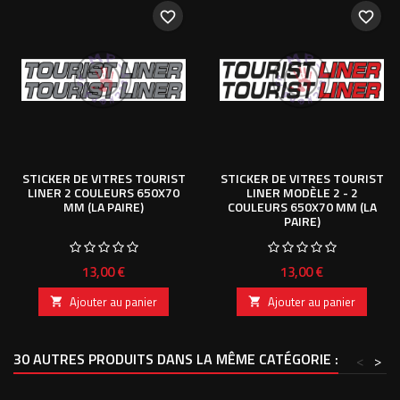
favorite_border
favorite_border
STICKER DE VITRES TOURIST
STICKER DE VITRES TOURIST
LINER 2 COULEURS 650X70
LINER MODÈLE 2 - 2
MM (LA PAIRE)
COULEURS 650X70 MM (LA
PAIRE)
Prix
Prix
13,00 €
13,00 €
Ajouter au panier
Ajouter au panier


30 AUTRES PRODUITS DANS LA MÊME CATÉGORIE :
<
>