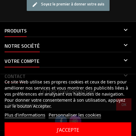
Soyez le premier à donner votre avis

PRODUITS

NOTRE SOCIÉTÉ

VOTRE COMPTE

CONTACT
Ce site Web utilise ses propres cookies et ceux de tiers pour
améliorer nos services et vous montrer des publicités liées à
LETTRE D'INFORMATIONS
vos préférences en analysant vos habitudes de navigation.
Pour donner votre consentement à son utilisation, appuyez
sur le bouton Accepter.
Plus d'informations
Personnaliser les cookies
J'ACCEPTE