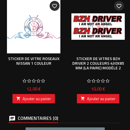
favorite_border
favorite_border
STICKER DE VITRE ROSEAUX
STICKER DE VITRES BZH
NISSAN 1 COULEUR
DRIVER 2 COULEURS 430X85
MM (LA PAIRE) MODÈLE 2
Prix
Prix
12,00 €
10,00 €
Ajouter au panier
Ajouter au panier


COMMENTAIRES (0)