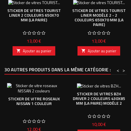
STICKER DE VITRES TOURIST
STICKER DE VITRES TOURIST
LINER 2 COULEURS 650X70
LINER MODÈLE 2 - 2
MM (LA PAIRE)
COULEURS 650X70 MM (LA
PAIRE)
Prix
Prix
13,00 €
13,00 €
Ajouter au panier
Ajouter au panier


30 AUTRES PRODUITS DANS LA MÊME CATÉGORIE :
<
>
STICKER DE VITRES BZH
DRIVER 2 COULEURS 430X85
STICKER DE VITRE ROSEAUX
MM (LA PAIRE) MODÈLE 2
NISSAN 1 COULEUR
Prix
10,00 €
Prix
12,00 €