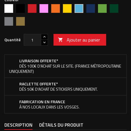
Blanc
Noir
Rouge
Rose
Orange
Jaune
Bleu
Vert
Vert
Bleu
vif
foncé
pomme
forêt
clair
Argent
Or
Ajouter au panier
Quantité

LIVRAISON OFFERTE*
DÉS 100€ D'ACHAT SUR LE SITE. (FRANCE MÉTROPOLITAINE
UNIQUEMENT)
RACLETTE OFFERTE*
DÉS 50€ D'ACHAT DE STICKERS UNIQUEMENT.
FABRICATION EN FRANCE
À NOS LOCAUX DANS LES VOSGES.
DESCRIPTION
DÉTAILS DU PRODUIT