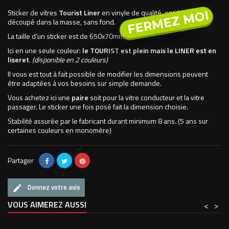
Sticker de vitres
Tourist Liner
en vinyle de qualité, entièrement
FERMEZ MOI
découpé dans la masse, sans fond.
La taille d'un sticker est de 650x70mm.
Ici en une seule couleur:
le TOURIST est plein mais le LINER est en
liseret
.
(disponible en 2 couleurs)
Il vous est tout à fait possible de modifier les dimensions peuvent
être adaptées à vos besoins sur simple demande.
Vous achetez ici une
paire
soit pour la vitre conducteur et la vitre
passager. Le sticker une fois posé fait la dimension choisie.
Stabilité assurée par le fabricant durant minimum 8 ans. (5 ans sur
certaines couleurs en monomère)
Partager
Donnez votre avis
VOUS AIMEREZ AUSSI
<
>