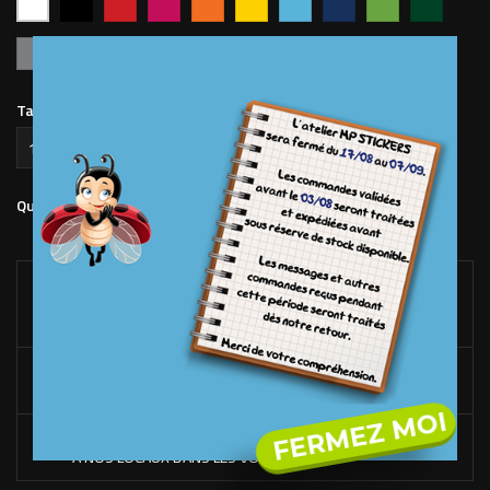
vif
clair
foncé
pomme
forêt
Argent
Or
Taille Sticker (en mm)
Ajouter au panier
Quantité

LIVRAISON OFFERTE*
DÉS 100€ D'ACHAT SUR LE SITE. (FRANCE MÉTROPOLITAINE
UNIQUEMENT)
RACLETTE OFFERTE*
DÉS 50€ D'ACHAT DE STICKERS UNIQUEMENT.
FERMEZ MOI
FABRICATION EN FRANCE
À NOS LOCAUX DANS LES VOSGES.