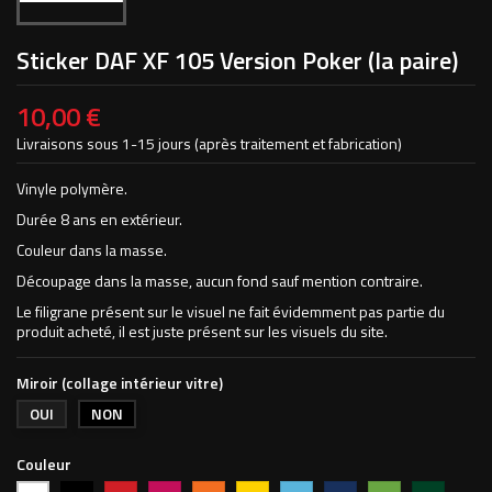
Sticker DAF XF 105 Version Poker (la paire)
10,00 €
Livraisons sous 1-15 jours (après traitement et fabrication)
Vinyle polymère.
Durée 8 ans en extérieur.
Couleur dans la masse.
Découpage dans la masse, aucun fond sauf mention contraire.
Le filigrane présent sur le visuel ne fait évidemment pas partie du
produit acheté, il est juste présent sur les visuels du site.
Miroir (collage intérieur vitre)
OUI
NON
Couleur
Noir
Rouge
Magenta
Orange
Jaune
Bleu
Bleu
Vert
Vert
Blanc