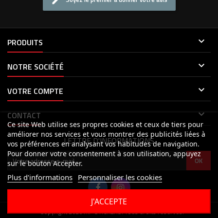

PRODUITS

NOTRE SOCIÉTÉ

VOTRE COMPTE

CONTACT
Ce site Web utilise ses propres cookies et ceux de tiers pour
améliorer nos services et vous montrer des publicités liées à
LETTRE D'INFORMATIONS
vos préférences en analysant vos habitudes de navigation.
Pour donner votre consentement à son utilisation, appuyez
sur le bouton Accepter.
Plus d'informations
Personnaliser les cookies
J'ACCEPTE
© Copyright 2026 MP STICKERS. Tous droits réservés.