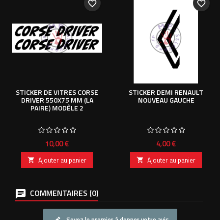
favorite_border
favorite_border
STICKER DE VITRES CORSE
STICKER DEMI RENAULT
DRIVER 550X75 MM (LA
NOUVEAU GAUCHE
PAIRE) MODÈLE 2
Prix
Prix
10,00 €
4,00 €
Ajouter au panier
Ajouter au panier


COMMENTAIRES (0)
Soyez le premier à donner votre avis