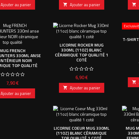
Ajouter au panier
Ajouter au panier


Exclusiv
T-SHIR
LICORNE ROCKER MUG
330ML (11OZ) BLANC
MUG FRENCH
CÉRAMIQUE TOP QUALITÉ 1
UNTERS 330ML ANSE
COTÉ
INTÉRIEUR NOIR
IQUE TOP QUALITÉ
Prix
6,90 €
Prix
7,90 €

Ajouter au panier

Ajouter au panier
LICORNE COEUR MUG 330ML
MUG M
(11OZ) BLANC CÉRAMIQUE
330M
TOP QUALITÉ 1 COTÉ
FEMM