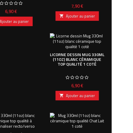
Prix
7,90 €
Prix
6,90 €
Ajouter au panier

Ajouter au panier
LICORNE DESSIN MUG 330ML
(11OZ) BLANC CÉRAMIQUE
TOP QUALITÉ 1 COTÉ
Prix
6,90 €
Ajouter au panier
