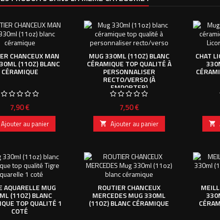
ER CHANCEUX MAN
MUG 330ML (11OZ) BLANC
CHAT L
30ML (11OZ) BLANC
CÉRAMIQUE TOP QUALITÉ À
330
CÉRAMIQUE
PERSONNALISER
CÉRAMI
RECTO/VERSO (À
EMPORTER)
Prix
Prix
7,90 €
7,50 €
Ajouter au panier
Ajouter au panier


E AQUARELLE MUG
ROUTIER CHANCEUX
MEIL
ML (11OZ) BLANC
MERCEDES MUG 330ML
330
QUE TOP QUALITÉ 1
(11OZ) BLANC CÉRAMIQUE
CÉRAM
COTÉ