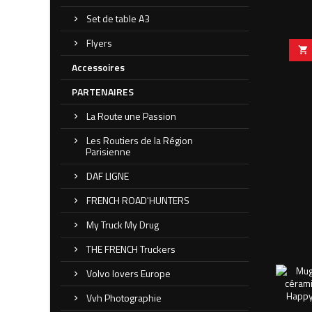
Set de table A3
Flyers

Accessoires
PARTENAIRES
La Route une Passion
Les Routiers de la Région
Parisienne
DAF LIGNE
FRENCH ROAD'HUNTERS
My Truck My Drug
THE FRENCH Truckers
Volvo lovers Europe
Vvh Photographie