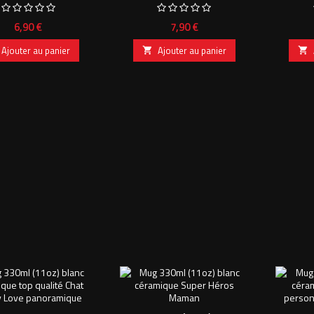
Prix
Prix
6,90 €
7,90 €
Ajouter au panier
Ajouter au panier

