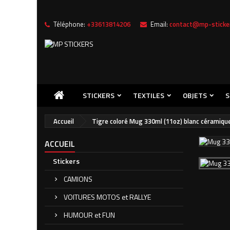
Téléphone:
+33613814206
Email:
contact@mp-sticker
Me
((
C
Vou
((l
STICKERS
TEXTILES
OBJETS
S
Accueil
Tigre coloré Mug 330ml (11oz) blanc céramique
ACCUEIL
Stickers
CAMIONS
VOITURES MOTOS et RALLYE
HUMOUR et FUN