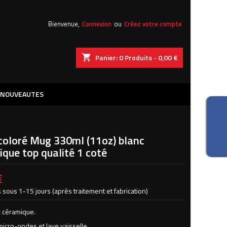
×
×
×
Bienvenue,
Connexion
ou
Créez votre compte
shopping_cart
Panier:
0
Produits - 0,00 €
iste
)
NOUVEAUTES
)
coloré Mug 330ml (11oz) blanc
que top qualité 1 coté
€
 sous 1-15 jours (après traitement et fabrication)
 céramique.
icro-ondes et lave vaisselle.