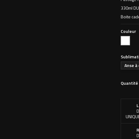
330ml DU
Boite cad
Couleur
Blanc
Sublimat
Anse à 
Quantité
L
D
UNIQU
R
D