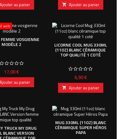
Ajouter au panier
Ajouter au panier

ité web
T FEMME VOSGIENNE
MODÈLE 2
LICORNE COOL MUG 330ML
(11OZ) BLANC CÉRAMIQUE
TOP QUALITÉ 1 COTÉ
Prix
17,00 €
Prix
6,90 €
Ajouter au panier
Ajouter au panier

MUG 330ML (11OZ) BLANC
CÉRAMIQUE SUPER HÉROS
Y TRUCK MY DRUG
PAPA
L BLANC VERSION
E CÉRAMIQUE TOP