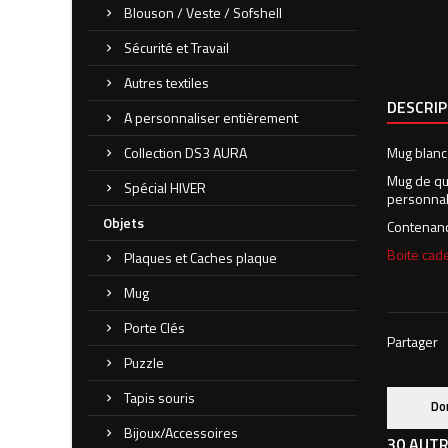
Blouson / Veste / Sofshell
Sécurité et Travail
Autres textiles
DESCRI
A personnaliser entièrement
Collection DS3 AURA
Mug blanc
Mug de qu
Spécial HIVER
personnal
Objets
Contenanc
Boite cade
Plaques et Caches plaque
Mug
Porte Clés
Partager
Puzzle
Tapis souris
Do
Bijoux/Accessoires
30 AUTR