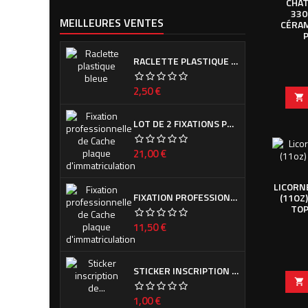
CHAT
330
MEILLEURES VENTES
CÉRAM
RACLETTE PLASTIQUE BLEUE (OU VERTE SUIVANT ARRIVAGE)
Prix
2,50 €

LOT DE 2 FIXATIONS PROFESSIONNELLES DE CACHE PLAQUE D'IMMATRICULATION
Prix
21,00 €
LICORN
FIXATION PROFESSIONNELLE DE CACHE PLAQUE D'IMMATRICULATION
(11OZ
TOP
Prix
11,50 €
STICKER INSCRIPTION DE CALANDRE PEUGEOT POUR 308 PHASE I ET II

Prix
1,00 €