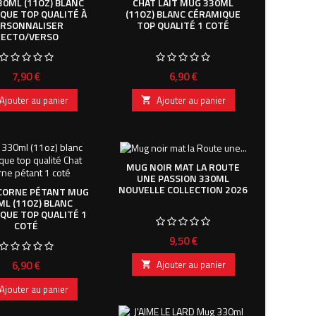
0ML (11OZ) BLANC
CHAT LAIT MUG 330ML
QUE TOP QUALITÉ À
(11OZ) BLANC CÉRAMIQUE
ERSONNALISER
TOP QUALITÉ 1 COTÉ
RECTO/VERSO
Prix
Prix
7,90 €
6,90 €
Ajouter au panier
Ajouter au panier

MUG NOIR MAT LA ROUTE
UNE PASSION 330ML
NOUVELLE COLLECTION 2026
ICORNE PÉTANT MUG
ML (11OZ) BLANC
QUE TOP QUALITÉ 1
COTÉ
Prix
9,50 €
Prix
6,90 €
Ajouter au panier

Ajouter au panier