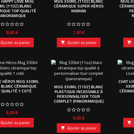
 HAPPY LOVE MUG
MUG 330ML (11OZ) BLANC
MUG 33
ML (11OZ) BLANC
CÉRAMIQUE SUPER HÉROS
CÉRAMI
IQUE TOP QUALITÉ
MAMAN
P
PANORAMIQUE
Prix
Prix
8,90 €
7,90 €
Ajouter au panier
Ajouter au panier


E HÉROS MUG 330ML
CHAT L
) BLANC CÉRAMIQUE
330
MUG 330ML (11OZ) BLANC
 QUALITÉ 1 COTÉ
CÉRAMI
PLASTIQUE INCASSABLE À
PERSONNALISER TOUR
COMPLET (PANORAMIQUE)
Prix
6,90 €
Prix
9,90 €
Ajouter au panier

Ajouter au panier
