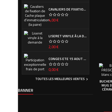
CAVALIERS DE FIXATION DE CACHE PLAQUE D'IMMATRICULATION (LA PAIRE)
Prix
4,00 €
LISERET VINYLE À LA DEMANDE
Prix
2,00 €
CONGES ETE 15 AOUT - 7 SEPTEMBRE
Prix
0,00 €
TOUTES LES MEILLEURES VENTES

BUCHER
MUG 3
CÉRAM
BANNER