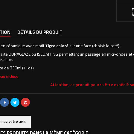
F
À
PTION
DÉTAILS DU PRODUIT
 en céramique avec motif
Tigre coloré
sur une face (choisir le coté).
alité DURAGLAZE ou JSCOATTING permettant un passage en micr-ondes et en
isation.
e de 330ml (11oz).
au incluse.
Attention, ce produit pourra être expédié so
nnez votre avis
ES PRODUITS DANS LA MÊME CATÉGORIE :