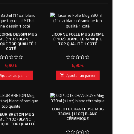
ICORNE DESSIN MUG
LICORNE FOLLE MUG 330ML
ML (11OZ) BLANC
(11OZ) BLANC CÉRAMIQUE
QUE TOP QUALITÉ 1
TOP QUALITÉ 1 COTÉ
COTÉ
Prix
Prix
6,90 €
6,90 €
Ajouter au panier
Ajouter au panier

COPILOTE CHANCEUSE MUG
330ML (11OZ) BLANC
LEUR BRETON MUG
CÉRAMIQUE
ML (11OZ) BLANC
IQUE TOP QUALITÉ