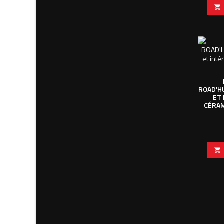

ROAD'H
ET 
CÉRAM
