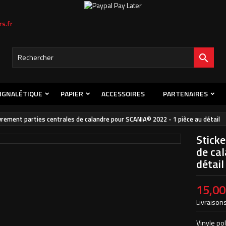
s.fr
s listes d'envies
title))
onnexion
s devez être connecté pour ajouter des produits à votre liste d'envies.

abel))
Créer une nouvelle l
add_circle_outline
((cancelText))
((loginText)
IGNALÉTIQUE
PAPIER
ACCESSOIRES
PARTENAIRES
((cancelText))
((createText)
vrement parties centrales de calandre pour SCANIA© 2022 - 1 pièce au détail
Sticke
de cal
détail
15,00
Livraisons
Vinyle po