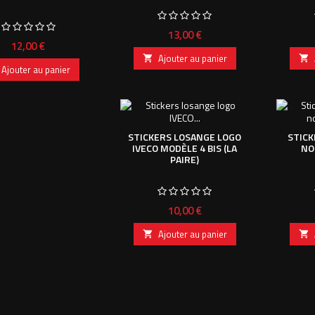
Prix
13,00 €
Prix
12,00 €
Ajouter au panier


Ajouter au panier
STICKERS LOSANGE LOGO
STICK
IVECO MODÈLE 4 BIS (LA
NO
PAIRE)
Prix
10,00 €
Ajouter au panier

