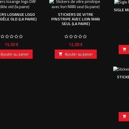
SIGLE M
ERS LOSANGE LOGO
STICKERS DE VITRE
DÈLE OLD (LA PAIRE)
PINSTRIPE AVEC LION MAN
SEUL (LA PAIRE)
Prix
Prix
15,00 €
12,00 €

Ajouter au panier
Ajouter au panier

STICKE
