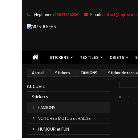
Téléphone:
+33613814206
Email:
contact@mp-sticker
Me
((
C
Vou
((l
STICKERS
TEXTILES
OBJETS
S
Accueil
Stickers
CAMIONS
Sticker de recou
ACCUEIL
Stickers
CAMIONS
VOITURES MOTOS et RALLYE
HUMOUR et FUN