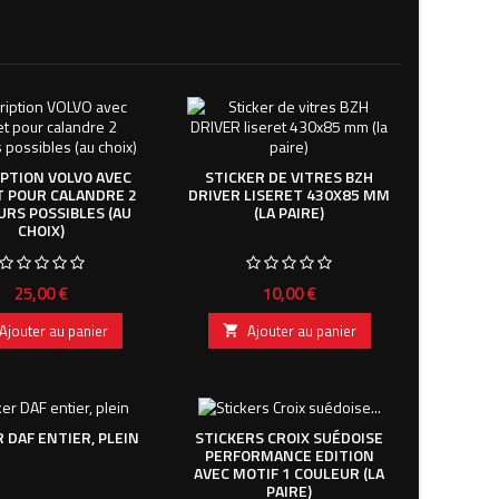
IPTION VOLVO AVEC
STICKER DE VITRES BZH
T POUR CALANDRE 2
DRIVER LISERET 430X85 MM
URS POSSIBLES (AU
(LA PAIRE)
CHOIX)
Prix
Prix
25,00 €
10,00 €
Ajouter au panier
Ajouter au panier

 DAF ENTIER, PLEIN
STICKERS CROIX SUÉDOISE
PERFORMANCE EDITION
AVEC MOTIF 1 COULEUR (LA
PAIRE)