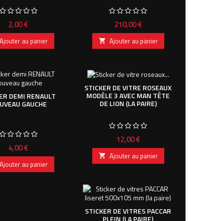
Prix
Prix
2,00 €
210,00 €
Ajouter au panier
Ajouter au panier

STICKER DE VITRE ROSEAUX
MODÈLE 3 AVEC MAN TÊTE
ER DEMI RENAULT
DE LION (LA PAIRE)
UVEAU GAUCHE
Prix
12,00 €
Prix
4,00 €
Ajouter au panier

Ajouter au panier
STICKER DE VITRES PACCAR
PLEIN (LA PAIRE)