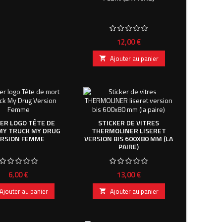
Prix
12,00 €
Ajouter au panier

KER LOGO TÊTE DE
STICKER DE VITRES
MY TRUCK MY DRUG
THERMOLINER LISERET
ERSION FEMME
VERSION BIS 600X80 MM (LA
PAIRE)
Prix
Prix
6,00 €
13,00 €
Ajouter au panier
Ajouter au panier
