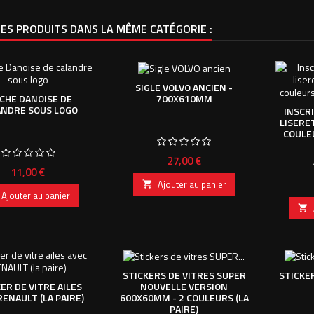
ES PRODUITS DANS LA MÊME CATÉGORIE :
SIGLE VOLVO ANCIEN -
700X610MM
CHE DANOISE DE
ANDRE SOUS LOGO
INSCR
LISERE
COULE
Prix
27,00 €
Prix
11,00 €
Ajouter au panier

Ajouter au panier

STICKERS DE VITRES SUPER
STICKER
NOUVELLE VERSION
ER DE VITRE AILES
600X60MM - 2 COULEURS (LA
RENAULT (LA PAIRE)
PAIRE)