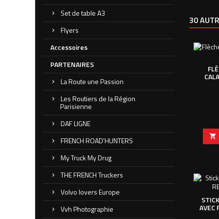
Set de table A3
30 AUTR
Flyers
Accessoires
PARTENAIRES
FLÈ
CAL
La Route une Passion
Les Routiers de la Région
Parisienne
DAF LIGNE

FRENCH ROAD'HUNTERS
My Truck My Drug
THE FRENCH Truckers
Volvo lovers Europe
STICK
AVEC 
Vvh Photographie