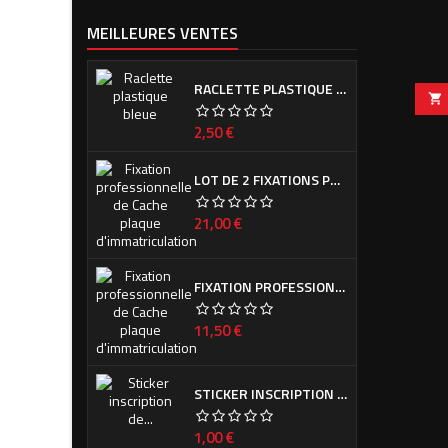
MEILLEURES VENTES
RACLETTE PLASTIQUE BLEUE (OU VERTE SUIVANT ARRIVAGE)

Prix
2,50 €
LOT DE 2 FIXATIONS PROFESSIONNELLES DE CACHE PLAQUE D'IMMATRICULATION
Prix
21,00 €
FIXATION PROFESSIONNELLE DE CACHE PLAQUE D'IMMATRICULATION
Prix
11,50 €
STICKER INSCRIPTION DE CALANDRE PEUGEOT POUR 308 PHASE I ET II
Prix
1,00 €