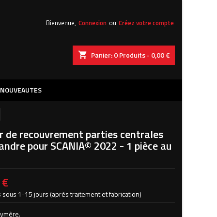
×
×
×
Bienvenue,
Connexion
ou
Créez votre compte
shopping_cart
Panier:
0
Produits - 0,00 €
iste
)
NOUVEAUTES
)
r de recouvrement parties centrales
andre pour SCANIA© 2022 - 1 pièce au
 €
 sous 1-15 jours (après traitement et fabrication)
lymère.