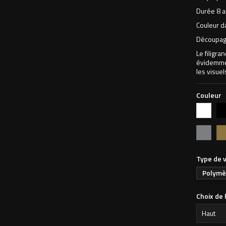
Durée 8 a
Couleur d
Découpage
Le filigra
évidemmen
les visuel
Couleur
Blanc
Noi
Argent
Or
Type de v
Polymè
Choix de 