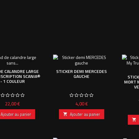
DE CALANDRE LARGE
STICKER DEMI MERCEDES
NSCRIPTION SCANIA©
GAUCHE
STIC
- 1 COULEUR
MORT 
V
Prix
Prix
22,00 €
4,00 €
Ajouter au panier
Ajouter au panier

