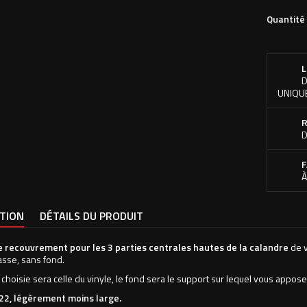
Quantité
L
D
UNIQU
R
D
F
À
PTION
DÉTAILS DU PRODUIT
e recouvrement pour les 3 parties centrales hautes de la calandre
de v
asse, sans fond.
 choisie sera celle du vinyle, le fond sera le support sur lequel vous appose
22, légèrement moins large.