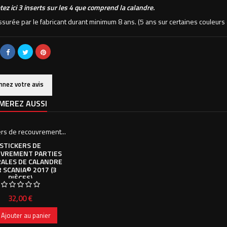
ez ici 3 inserts sur les 4 que comprend la calandre.
assurée par le fabricant durant minimum 8 ans. (5 ans sur certaines couleu
nnez votre avis
MEREZ AUSSI
STICKERS DE
VREMENT PARTIES
ALES DE CALANDRE
 SCANIA© 2017 (3
PIÈCES)
Prix
32,00 €
Ajouter au panier