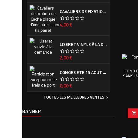
CAVALIERS DE FIXATION DE CACHE PLAQUE D'IMMATRICULATION (LA PAIRE)
Prix
4,00 €
LISERET VINYLE À LA DEMANDE
Prix
2,00 €
FOND 
CONGES ETE 15 AOUT - 7 SEPTEMBRE
SANS I
Prix
0,00 €
TOUTES LES MEILLEURES VENTES

BANNER
