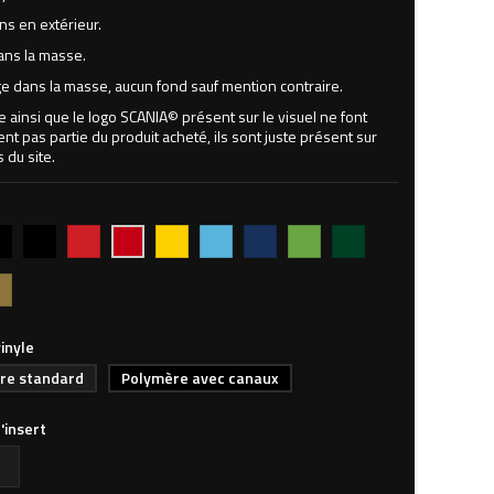
ns en extérieur.
ans la masse.
 dans la masse, aucun fond sauf mention contraire.
ne ainsi que le logo SCANIA© présent sur le visuel ne font
t pas partie du produit acheté, ils sont juste présent sur
s du site.
r
Noir
Rouge
Jaune
Bleu
Bleu
Vert
Vert
Rouge
MAT
vif
clair
foncé
pomme
forêt
foncé
702M
inyle
re standard
Polymère avec canaux
l'insert