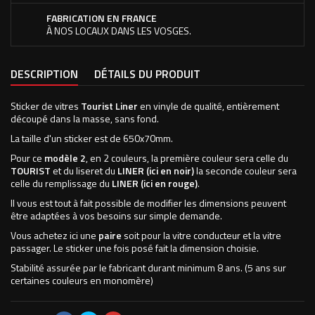
FABRICATION EN FRANCE
À NOS LOCAUX DANS LES VOSGES.
DESCRIPTION
DÉTAILS DU PRODUIT
Sticker de vitres
Tourist Liner
en vinyle de qualité, entièrement
découpé dans la masse, sans fond.
La taille d'un sticker est de 650x70mm.
Pour ce
modèle 2
, en 2 couleurs, la première couleur sera celle du
TOURIST
et du liseret du
LINER (ici en noir)
la seconde couleur sera
celle du remplissage du
LINER (ici en rouge)
.
Il vous est tout à fait possible de modifier les dimensions peuvent
être adaptées à vos besoins sur simple demande.
Vous achetez ici une
paire
soit pour la vitre conducteur et la vitre
passager. Le sticker une fois posé fait la dimension choisie.
Stabilité assurée par le fabricant durant minimum 8 ans. (5 ans sur
certaines couleurs en monomère)