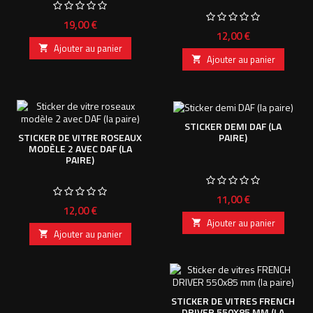
Prix
19,00 €
Prix
12,00 €
Ajouter au panier

Ajouter au panier

STICKER DEMI DAF (LA
PAIRE)
STICKER DE VITRE ROSEAUX
MODÈLE 2 AVEC DAF (LA
PAIRE)
Prix
11,00 €
Prix
12,00 €
Ajouter au panier

Ajouter au panier

STICKER DE VITRES FRENCH
DRIVER 550X85 MM (LA