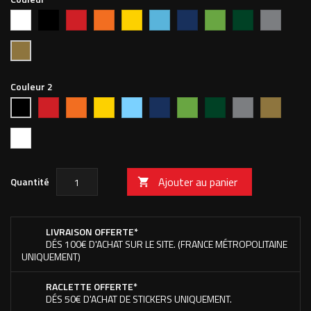
Blanc
Noir
Rouge
Orange
Jaune
Bleu
Bleu
Vert
Vert
Argent
vif
clair
foncé
pomme
forêt
Or
Couleur 2
Rouge
Orange
Jaune
Bleu
Bleu
Vert
Vert
Argent
Or
Noir
vif
ciel
foncé
pomme
forêt
Blanc
Ajouter au panier
Quantité

LIVRAISON OFFERTE*
DÉS 100€ D'ACHAT SUR LE SITE. (FRANCE MÉTROPOLITAINE
UNIQUEMENT)
RACLETTE OFFERTE*
DÉS 50€ D'ACHAT DE STICKERS UNIQUEMENT.