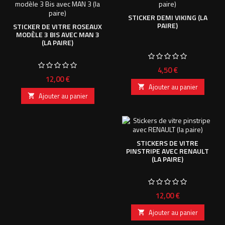
STICKER DEMI VIKING (LA
PAIRE)
STICKER DE VITRE ROSEAUX
MODÈLE 3 BIS AVEC MAN 3
(LA PAIRE)
Prix
4,50 €
Prix
12,00 €
Ajouter au panier

Ajouter au panier

STICKERS DE VITRE
PINSTRIPE AVEC RENAULT
(LA PAIRE)
Prix
12,00 €
Ajouter au panier
