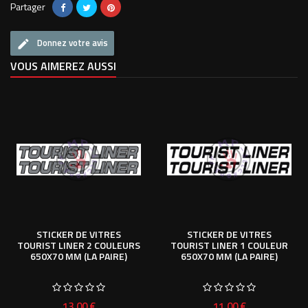
Partager
Donnez votre avis
VOUS AIMEREZ AUSSI
STICKER DE VITRES
STICKER DE VITRES
TOURIST LINER 2 COULEURS
TOURIST LINER 1 COULEUR
650X70 MM (LA PAIRE)
650X70 MM (LA PAIRE)
Prix
Prix
13,00 €
11,00 €