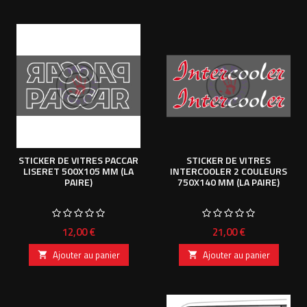
STICKER DE VITRES PACCAR
STICKER DE VITRES
LISERET 500X105 MM (LA
INTERCOOLER 2 COULEURS
PAIRE)
750X140 MM (LA PAIRE)
Prix
Prix
12,00 €
21,00 €
Ajouter au panier
Ajouter au panier

