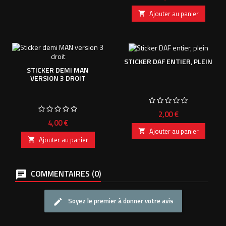
Ajouter au panier

STICKER DAF ENTIER, PLEIN
STICKER DEMI MAN
VERSION 3 DROIT
Prix
2,00 €
Prix
4,00 €
Ajouter au panier

Ajouter au panier

COMMENTAIRES (0)
Soyez le premier à donner votre avis