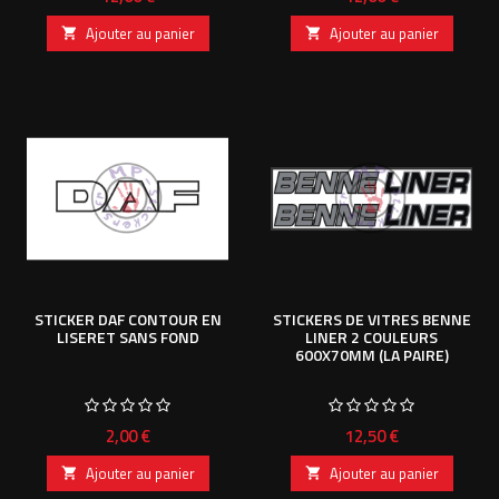
Ajouter au panier
Ajouter au panier


STICKER DAF CONTOUR EN
STICKERS DE VITRES BENNE
LISERET SANS FOND
LINER 2 COULEURS
600X70MM (LA PAIRE)
Prix
Prix
2,00 €
12,50 €
Ajouter au panier
Ajouter au panier

