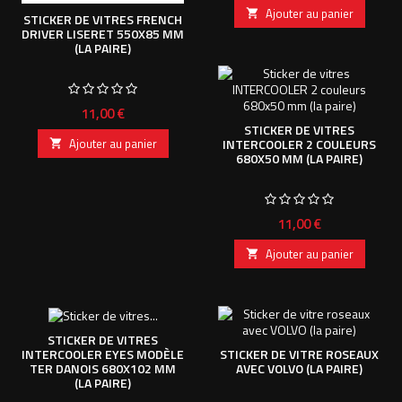
Ajouter au panier

STICKER DE VITRES FRENCH
DRIVER LISERET 550X85 MM
(LA PAIRE)
Prix
11,00 €
STICKER DE VITRES
Ajouter au panier
INTERCOOLER 2 COULEURS

680X50 MM (LA PAIRE)
Prix
11,00 €
Ajouter au panier

STICKER DE VITRES
INTERCOOLER EYES MODÈLE
STICKER DE VITRE ROSEAUX
TER DANOIS 680X102 MM
AVEC VOLVO (LA PAIRE)
(LA PAIRE)