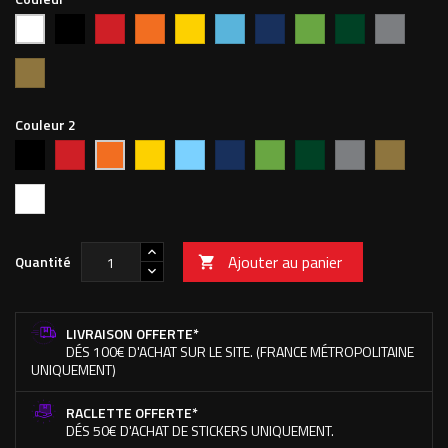
Noir
Rouge
Orange
Jaune
Bleu
Bleu
Vert
Vert
Argent
Blanc
vif
clair
foncé
pomme
forêt
Or
Couleur 2
Noir
Rouge
Jaune
Bleu
Bleu
Vert
Vert
Argent
Or
Orange
vif
ciel
foncé
pomme
forêt
Blanc
Ajouter au panier
Quantité

LIVRAISON OFFERTE*
DÉS 100€ D'ACHAT SUR LE SITE. (FRANCE MÉTROPOLITAINE
UNIQUEMENT)
RACLETTE OFFERTE*
DÉS 50€ D'ACHAT DE STICKERS UNIQUEMENT.