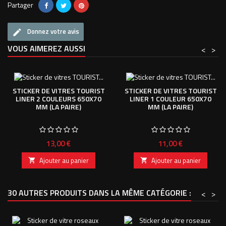
Partager
Donnez votre avis
VOUS AIMEREZ AUSSI
<
>
STICKER DE VITRES TOURIST
STICKER DE VITRES TOURIST
LINER 2 COULEURS 650X70
LINER 1 COULEUR 650X70
MM (LA PAIRE)
MM (LA PAIRE)
Prix
Prix
13,00 €
11,00 €
Ajouter au panier
Ajouter au panier


30 AUTRES PRODUITS DANS LA MÊME CATÉGORIE :
<
>