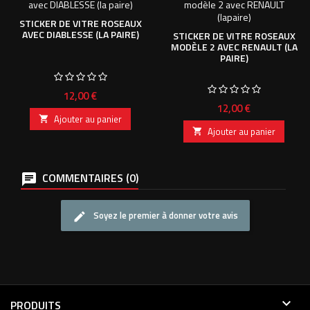
STICKER DE VITRE ROSEAUX
AVEC DIABLESSE (LA PAIRE)
STICKER DE VITRE ROSEAUX
MODÈLE 2 AVEC RENAULT (LA
PAIRE)
Prix
12,00 €
Prix
12,00 €
Ajouter au panier

Ajouter au panier

COMMENTAIRES (0)
Soyez le premier à donner votre avis

PRODUITS