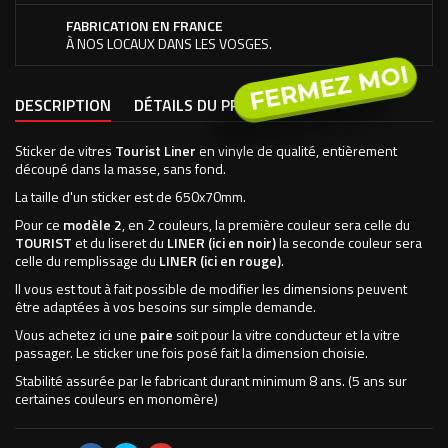
FABRICATION EN FRANCE
À NOS LOCAUX DANS LES VOSGES.
FERMEZ MOI
DESCRIPTION
DÉTAILS DU PRODUIT
Sticker de vitres
Tourist Liner
en vinyle de qualité, entièrement
découpé dans la masse, sans fond.
La taille d'un sticker est de 650x70mm.
Pour ce
modèle 2
, en 2 couleurs, la première couleur sera celle du
TOURIST
et du liseret du
LINER (ici en noir)
la seconde couleur sera
celle du remplissage du
LINER (ici en rouge)
.
Il vous est tout à fait possible de modifier les dimensions peuvent
être adaptées à vos besoins sur simple demande.
Vous achetez ici une
paire
soit pour la vitre conducteur et la vitre
passager. Le sticker une fois posé fait la dimension choisie.
Stabilité assurée par le fabricant durant minimum 8 ans. (5 ans sur
certaines couleurs en monomère)