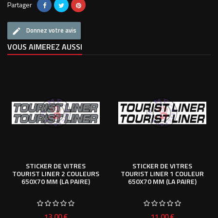
Partager
Donnez votre avis
VOUS AIMEREZ AUSSI
STICKER DE VITRES
STICKER DE VITRES
TOURIST LINER 2 COULEURS
TOURIST LINER 1 COULEUR
650X70 MM (LA PAIRE)
650X70 MM (LA PAIRE)
Prix
Prix
13,00 €
11,00 €