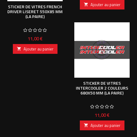
Ajouter au panier

STICKER DE VITRES FRENCH
DRIVER LISERET 550X85 MM
(LA PAIRE)
Prix
11,00 €
Ajouter au panier

STICKER DE VITRES
INTERCOOLER 2 COULEURS
680X50 MM (LA PAIRE)
Prix
11,00 €
Ajouter au panier
