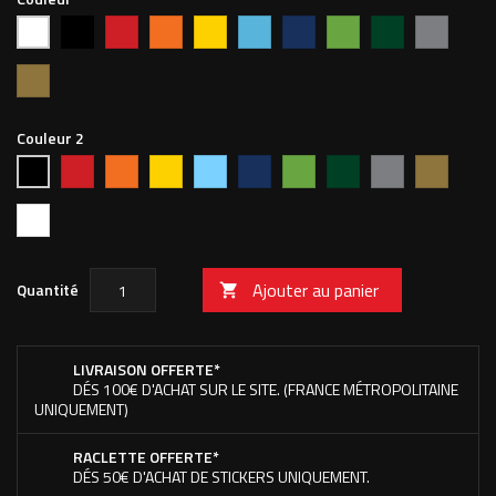
Noir
Rouge
Orange
Jaune
Bleu
Bleu
Vert
Vert
Argent
Blanc
vif
clair
foncé
pomme
forêt
Or
Couleur 2
Rouge
Orange
Jaune
Bleu
Bleu
Vert
Vert
Argent
Or
Noir
vif
ciel
foncé
pomme
forêt
Blanc
Ajouter au panier
Quantité

LIVRAISON OFFERTE*
DÉS 100€ D'ACHAT SUR LE SITE. (FRANCE MÉTROPOLITAINE
UNIQUEMENT)
RACLETTE OFFERTE*
DÉS 50€ D'ACHAT DE STICKERS UNIQUEMENT.