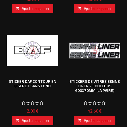
Ajouter au panier
Ajouter au panier


STICKER DAF CONTOUR EN
STICKERS DE VITRES BENNE
LISERET SANS FOND
LINER 2 COULEURS
600X70MM (LA PAIRE)
Prix
Prix
2,00 €
12,50 €
Ajouter au panier
Ajouter au panier

