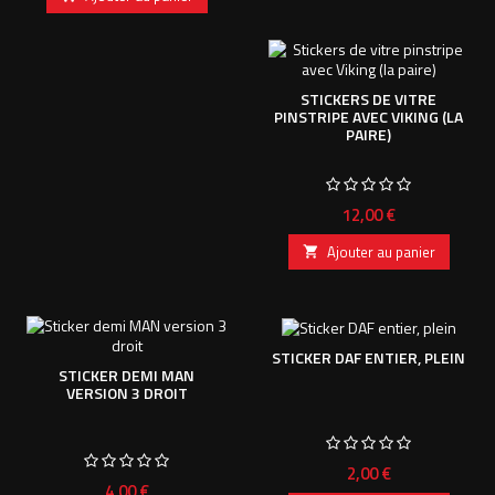
STICKERS DE VITRE
PINSTRIPE AVEC VIKING (LA
PAIRE)
Prix
12,00 €
Ajouter au panier

STICKER DAF ENTIER, PLEIN
STICKER DEMI MAN
VERSION 3 DROIT
Prix
2,00 €
Prix
4,00 €