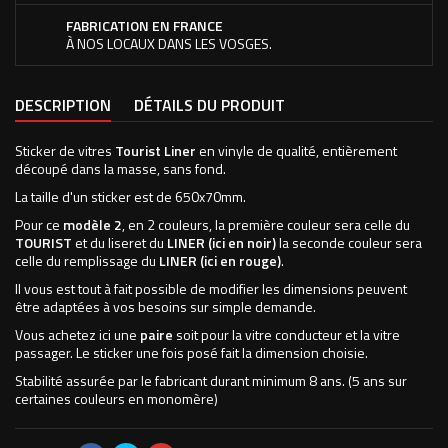
FABRICATION EN FRANCE
À NOS LOCAUX DANS LES VOSGES.
DESCRIPTION
DÉTAILS DU PRODUIT
Sticker de vitres
Tourist Liner
en vinyle de qualité, entièrement
découpé dans la masse, sans fond.
La taille d'un sticker est de 650x70mm.
Pour ce
modèle 2
, en 2 couleurs, la première couleur sera celle du
TOURIST
et du liseret du
LINER (ici en noir)
la seconde couleur sera
celle du remplissage du
LINER (ici en rouge)
.
Il vous est tout à fait possible de modifier les dimensions peuvent
être adaptées à vos besoins sur simple demande.
Vous achetez ici une
paire
soit pour la vitre conducteur et la vitre
passager. Le sticker une fois posé fait la dimension choisie.
Stabilité assurée par le fabricant durant minimum 8 ans. (5 ans sur
certaines couleurs en monomère)