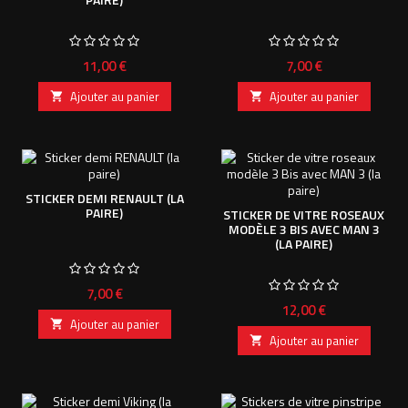
Prix
Prix
11,00 €
7,00 €
Ajouter au panier
Ajouter au panier


STICKER DEMI RENAULT (LA
PAIRE)
STICKER DE VITRE ROSEAUX
MODÈLE 3 BIS AVEC MAN 3
(LA PAIRE)
Prix
7,00 €
Prix
12,00 €
Ajouter au panier

Ajouter au panier
