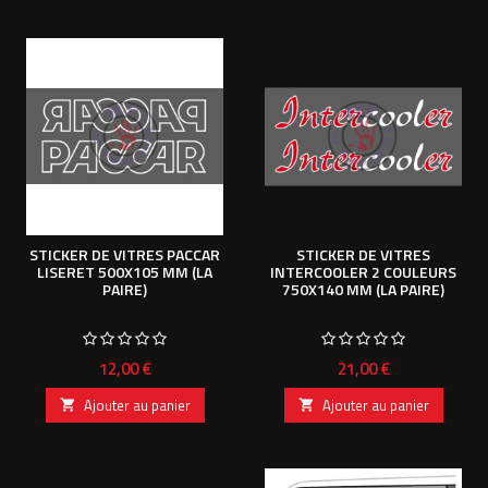
STICKER DE VITRES PACCAR
STICKER DE VITRES
LISERET 500X105 MM (LA
INTERCOOLER 2 COULEURS
PAIRE)
750X140 MM (LA PAIRE)
Prix
Prix
12,00 €
21,00 €
Ajouter au panier
Ajouter au panier

